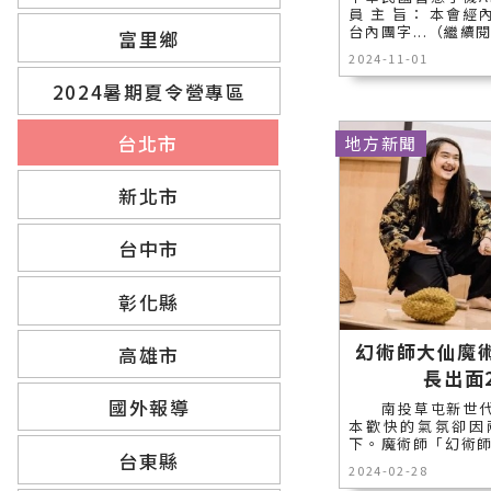
員 主 旨： 本會經內政
台內團字...（繼續
富里鄉
2024-11-01
2024暑期夏令營專區
台北市
地方新聞
新北市
台中市
彰化縣
幻術師大仙魔
高雄市
長出面
國外報導
南投草屯新世代
本歡快的氣氛卻因
下。魔術師「幻術師大
台東縣
2024-02-28