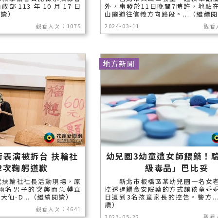
部 113 年 10 月 17 日
外，事發於11日晚間7時許，地點
閱讀）
山隧道往信義方向路段。...（繼續
觀看人次：1075
2024-03-11
觀看
地方新聞
術表演被拆台 扶輪社
幼兒園3幼童遭女師餵藥！
2次鞠躬道歉
級毒品」巴比妥
扶輪社社長活動現場，原
新北市板橋區某幼兒園一名女老
兩名男子的突襲而急轉直
控透過餵食安眠藥的方式讓孩童乖
仙-D...（繼續閱讀）
日遭到3名孩童家長的控告。警方..
讀）
觀看人次：4641
2023-05-22
觀看