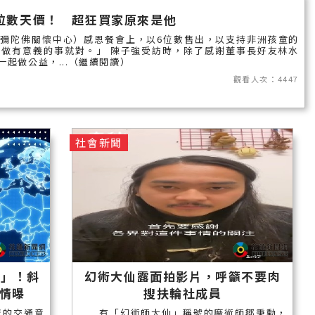
國外報導
位數天價！ 超狂買家原來是他
台東縣
阿彌陀佛關懷中心）感恩餐會上，以6位數售出，以支持非洲孩童的
做有意義的事就對。」 陳子強受訪時，除了感謝董事長好友林水
起做公益，...（繼續閱讀）
關山鎮
觀看人次：4447
苗栗縣
其他地區
社會新聞
新竹市
和平鄉
台南市
澎湖縣
香港
生」！斜
幻術大仙露面拍影片，呼籲不要肉
台東市
情曝
搜扶輪社成員
的交通意
有「幻術師大仙」稱號的魔術師鄒秉勳，