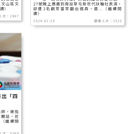
雲林縣
在文山區文
27號晚上應邀到南投草屯新世代扶輪社表演，
閱讀）
卻遭2名觀眾當眾翻出道具，還...（繼續閱
長濱鄉
讀）
人次：2867
2024-02-29
觀看人次：3525
台東市
池上鄉
鹿野鄉
彰化縣
驗出「四
師，被指
乖聽話，近
.（繼續閱
人次：5569