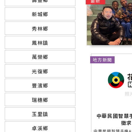
最新
新城鄉
秀林鄉
鳳林鎮
萬榮鄉
地方新聞
光復鄉
豐濱鄉
瑞穗鄉
玉里鎮
中華民國智慧
徵
卓溪鄉
中華民國智慧手機A