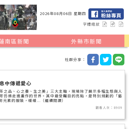
2026年08月06日 星期四
字體縮放
蓮南區新聞
外縣市新聞
瑞穗鄉
花蓮縣全區
社群分享：
玉里鎮
2024暑期夏令營專區
卓溪鄉
台北市
息中傳遞愛心
富里鄉
新北市
茶之品、心之養、生之美」三大主軸，現場除了展示多幅生態與人
眾彷彿走進畫作的世界。其中最受矚目的亮點，是特別規劃的「藝
台中市
元素的服裝，緩緩...（繼續閱讀）
觀看人次：8909
彰化縣
高雄市