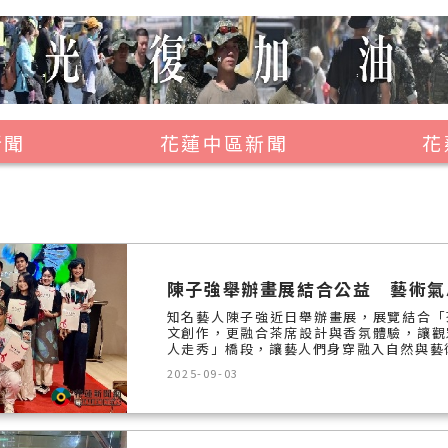
新聞
花蓮中區新聞
花
壽豐鄉
鳳林鎮
萬榮鄉
陳子強舉辦畫展結合公益 藝術氣
光復鄉
知名藝人陳子強近日舉辦畫展，展覽結合「
文創作，更融合茶席設計與香氛體驗，讓觀
豐濱鄉
人走秀」橋段，讓藝人們身穿融入自然與藝術
2025-09-03