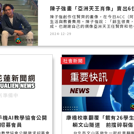
陳子強畫「亞洲天王肖像」賣出6
陳子強創作任賢齊的畫像，在今日ACC（
生活與教養費用。陳子強說：「餘生很貴，
成。也謝謝自己的偶像亞洲天王任賢齊和他一
2024-12-29
社會新聞
手機AI教學協會公開
康橋校車翻覆「載有26學
求招募會員
躺文山隧道 前擋碎裂傷
I教學協會公開徵求招募會
台北市文山區發生一起校車翻覆