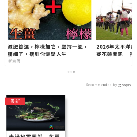
減肥首選，檸檬加它，堅持一週，
2026年太平洋
腰細了，瘦到你懷疑人生
賽花蓮開跑 徵集
積分串聯山海部
新素簡
名∣花蓮新聞網
－最快速的今日
地資訊！
Recommended by
最新
走過地震風災 花蓮