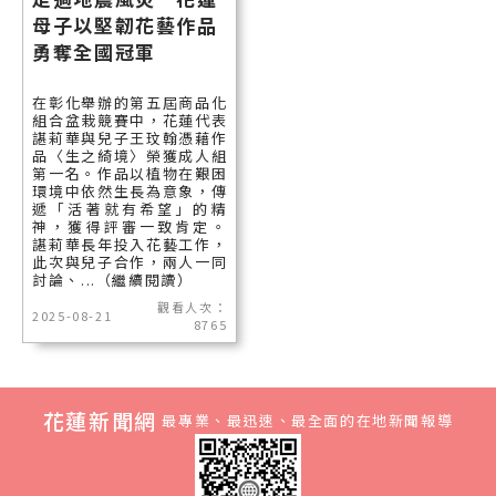
母子以堅韌花藝作品
勇奪全國冠軍
在彰化舉辦的第五屆商品化
組合盆栽競賽中，花蓮代表
諶莉華與兒子王玟翰憑藉作
品〈生之綺境〉榮獲成人組
第一名。作品以植物在艱困
環境中依然生長為意象，傳
遞「活著就有希望」的精
神，獲得評審一致肯定。
諶莉華長年投入花藝工作，
此次與兒子合作，兩人一同
討論、...（繼續閱讀）
觀看人次：
2025-08-21
8765
花蓮新聞網
最專業、最迅速、最全面的在地新聞報導