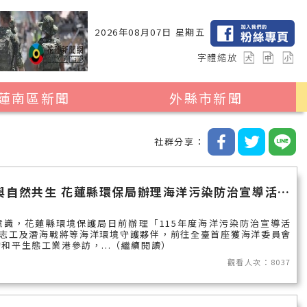
2026年08月07日 星期五
字體縮放
蓮南區新聞
外縣市新聞
瑞穗鄉
花蓮縣全區
社群分享：
玉里鎮
2024暑期夏令營專區
卓溪鄉
台北市
全臺首座OECMs生態港見證產業與自然共生 花蓮縣環保局辦理海洋污染防治宣導活動 深化海洋保育知能
富里鄉
新北市
識，花蓮縣環境保護局日前辦理「115年度海洋污染防治宣導活
台中市
志工及潛海戰將等海洋環境守護夥伴，前往全臺首座獲海洋委員會
和平生態工業港參訪，...（繼續閱讀）
彰化縣
觀看人次：8037
高雄市