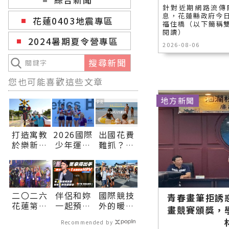
針對近期網路流傳
息，花蓮縣政府今
花蓮0403地震專區
福住橋（以下簡稱雙
閱讀）
2024暑期夏令營專區
2026-08-06
搜尋新聞
您也可能喜歡這些文章
地方新聞
PR
打造寓教
2026國際
出國花費
於樂新亮
少年運動
難抓？全
點 大本交
會田徑賽
包式海島
通主題公
高潮迭
假期，一
PR
園將開放
起 臺灣
價搞定食
體驗∣花
選手表現
宿玩樂，
二〇二六
伴侶和妳
國際競技
蓮新聞網
亮眼 獎牌
省錢更省
青春畫筆拒誘
花蓮第五
一起預防
外的暖心
官方網站
連連∣花
心！
畫競賽頒獎，
十八屆國
HPV，才
風景 志工
各類新聞
蓮新聞網
Recommended by
際少年運
有資格說
與多元文
－最快速
官方網站