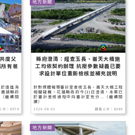
地方新聞
共度父
縣府澄清：經查玉長、崙天大橋施
福所有爸
工均依契約辦理 抗壓參數疑義已要
求設計單位重新檢核並補充說明
日於遠雄海
針對媒體報導審計室查核玉長、崙天大橋工程
，邀請縣府
相關疑義，花蓮縣政府今(3)日澄清，本案已
.（繼續閱
於審計查核過程中向審計室充分...（繼續閱
讀）
人次：8074
2026-08-03
觀看人次：8089
地方新聞