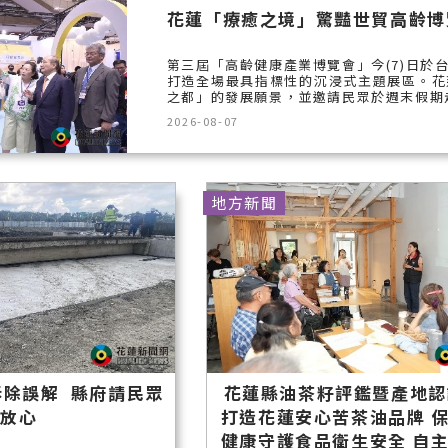
花蓮「療癒之境」驚豔世貿高齡博
第三屆「高齡健康產業博覽會」今(7)日
打造全場最具指標性的沉浸式主題展區。花
之都」的發展願景，並邀請民眾於週末假期走
2026-08-07
地方新聞
拆除誤解 縣府請民眾
花蓮縣油茶籽評鑑暨產地認
放心
打造花蓮安心苦茶油品牌 
健康守護食品衛生安全 自