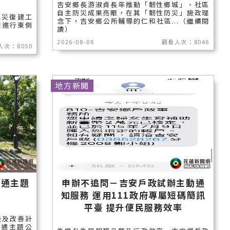
吉安鄉長游淑貞長年推動「韌性鄉城」、社區
自主防災成果亮眼，在其「韌性防災」施政理
震災復建工
念下，吉安鄉公所輔導的仁和社區...（繼續閱
日進行東側
讀）
2026-08-06
觀看人次：8046
人次：8050
地方新聞
交通主題
申辦不追問－吉安戶政試辦主動通
知服務 運用111政府專屬短碼簡訊
平臺 提升便民服務效率
設及改善計
交通主題公