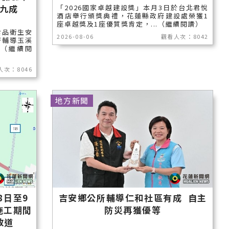
雲林縣
九成
「2026國家卓越建設獎」本月3日於台北君悅
酒店舉行頒獎典禮，花蓮縣政府建設處榮獲1
長濱鄉
座卓越獎及1座優質獎肯定，...（繼續閱讀）
食品衛生安
2026-08-06
觀看人次：8042
府輔導玉溪
台東市
.（繼續閱
池上鄉
人次：8046
鹿野鄉
地方新聞
彰化縣
8日至9
吉安鄉公所輔導仁和社區有成 自主
施工期間
防災再獲優等
改道