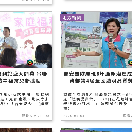
地方新聞
福利館盛大開幕 串聯
吉安團隊展現8年廉能治理成
造幸福育兒新據點
務部第4屆全國透明晶質
善兒少及家庭福利服務網
象徵全國廉能行政最高榮譽之一的
興建，克服地震、颱風等多
屆「透明晶質獎」，30日在花蓮縣
戰，「吉安兒少...（繼續
舉行實地評核，由法務部代表及..
讀）
觀看人次：8090
2026-08-03
觀看