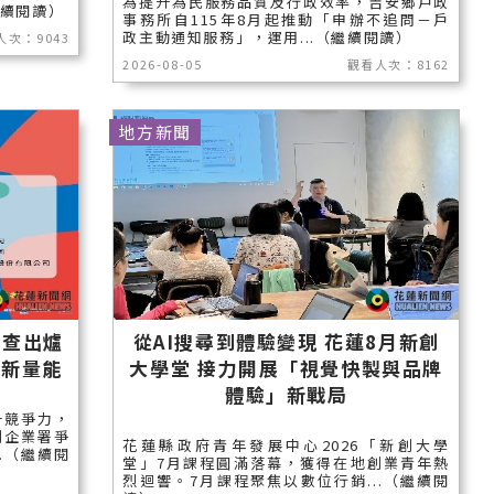
為提升為民服務品質及行政效率，吉安鄉戶政
繼續閱讀）
事務所自115年8月起推動「申辦不追問－戶
政主動通知服務」，運用...（繼續閱讀）
人次：9043
2026-08-05
觀看人次：8162
地方新聞
審查出爐
從AI搜尋到體驗變現 花蓮8月新創
創新量能
大學堂 接力開展「視覺快製與品牌
體驗」新戰局
升競爭力，
創企業署爭
花蓮縣政府青年發展中心2026「新創大學
.（繼續閱
堂」7月課程圓滿落幕，獲得在地創業青年熱
烈迴響。7月課程聚焦以數位行銷...（繼續閱