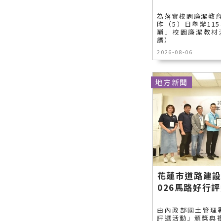
動會盛大
愛妳！
化織就
的今日新
各類新聞
開幕 六十
ICG 精彩
為落實校園廉潔教
聞報導 最
－最快速
昨（5）日舉辦11
八城逾千
花絮∣花
新的在地
的今日新
巔」校園廉潔教材漫
選手齊聚
蓮新聞網
資訊！
聞報導 最
讀）
花蓮∣花
官方網站
新的在地
2026-08-06
蓮新聞網
各類新聞
資訊！
官方網站
－最快速
各類新聞
的今日新
地方新聞
－最快速
聞報導 最
的今日新
新的在地
聞報導 最
資訊！
新的在地
資訊！
花蓮市道路建設
026馬路好行
由內政部國土管理署
評選活動」頒獎典