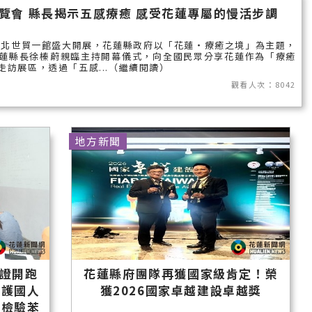
國外報導
覽會 縣長揭示五感療癒 感受花蓮專屬的慢活步調
台東縣
於台北世貿一館盛大開展，花蓮縣政府以「花蓮‧療癒之境」為主題，
蓮縣長徐榛蔚親臨主持開幕儀式，向全國民眾分享花蓮作為「療癒
關山鎮
訪展區，透過「五感...（繼續閱讀）
觀看人次：8042
苗栗縣
其他地區
地方新聞
新竹市
和平鄉
台南市
澎湖縣
香港
證開跑
花蓮縣府團隊再獲國家級肯定！榮
台東市
保護國人
獲2026國家卓越建設卓越獎
主檢驗苯