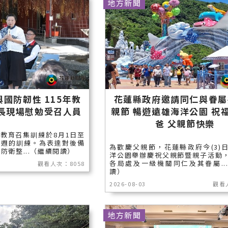
地方新聞
國防韌性 115年教
花蓮縣政府邀請同仁與眷屬
縣長現場慰勉受召人員
親節 暢遊遠雄海洋公園 祝
爸 父親節快樂
年教育召集訓練於8月1日至
兩週的訓練。為表達對後備
為歡慶父親節，花蓮縣政府今(3)
防衛整...（繼續閱讀）
洋公園舉辦慶祝父親節暨親子活動
各局處及一級機關同仁及其眷屬..
觀看人次：8058
讀）
2026-08-03
觀看
地方新聞