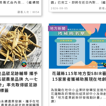
儀式由內政...（繼續閱
園」已完工，即將在近日內對...（
2026-08-05
觀看
觀看人次：8054
地方新聞
產品碳足跡輔導 攜手
花蓮縣115年地方型SBIR
低碳農業品牌 九一七
15家業者獲補助展現在地
針」率先取得碳足跡
標籤
為鼓勵在地中小企業研發轉型並提
花蓮縣政府積極向經濟部中小及新
取「地方產業創新研發推動計畫」..
動永續農業發展，攜手在地
讀）
「農業產品碳足跡標籤輔導