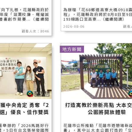
育向下扎根，花蓮縣政府於
為辦理「花68鄉道高寮大橋0918
5年度「洄瀾校廉．曙耀誠
程」，花蓮縣政府將於8月8日至9
畫創作競賽...（繼續閱
193線路口至高寮...（繼續閱讀）
2026-08-06
觀看
觀看人次：8046
地方新聞
獲中央肯定 勇奪「2
打造寓教於樂新亮點 大本
評選」優良、佳作雙獎
公園將開放體驗
舉辦的「2026馬路好行
花蓮市公所推動「花蓮市遊憩場新
禮，5日在台北張榮發國際
畫」，其中以大本公園打造的「