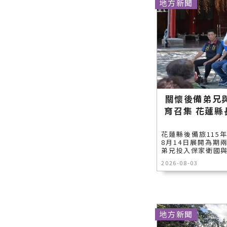
地方新聞
關懷後備弟兄與
育召集 花蓮
花蓮縣後備旅115
8月14日展開為期
弟兄投入保家衛國與
2026-08-03
地方新聞