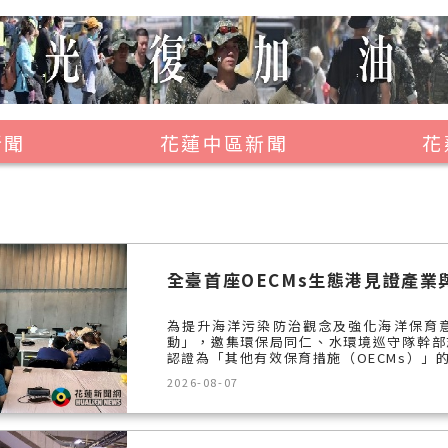
新聞
花蓮中區新聞
花
壽豐鄉
鳳林鎮
萬榮鄉
光復鄉
為提升海洋污染防治觀念及強化海洋保育意
豐濱鄉
動」，邀集環保局同仁、水環境巡守隊幹部
認證為「其他有效保育措施（OECMs）」的
2026-08-07