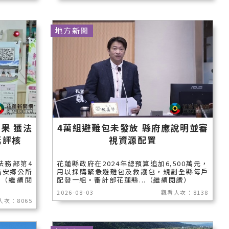
地方新聞
果 獲法
4萬組避難包未發放 縣府應說明並審
獎評核
視資源配置
法務部第4
花蓮縣政府在2024年總預算追加6,500萬元，
吉安鄉公所
用以採購緊急避難包及救護包，規劃全縣每戶
.（繼續閱
配發一組。審計部花蓮縣...（繼續閱讀）
2026-08-03
觀看人次：8138
人次：8065