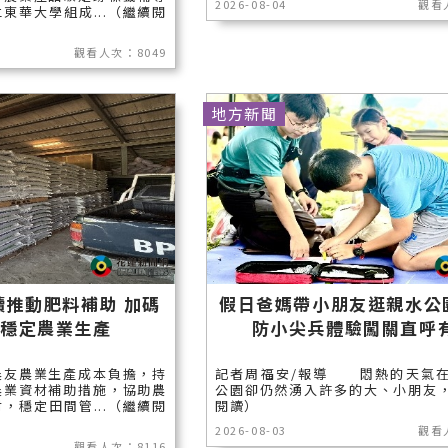
2026-08-04
觀看
東華大學組成...（繼續閱
觀看人次：8049
地方新聞
續推動肥料補助 加碼
假日爸媽帶小朋友逛親水
友穩定農業生產
防小尖兵體驗闖關直呼
農友農業生產成本負擔，持
記者周福安/報導 悶熱的天氣
農業資材補助措施，協助農
公園卻仍然湧入許多的大、小朋友，.
，穩定田間管...（繼續閱
閱讀）
2026-08-03
觀看
觀看人次：8116