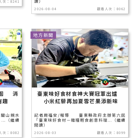
讀）
人次：8241
2026-08-04
觀看人次：8062
地方新聞
公園 消
臺東味好食材食神大賽冠軍出爐
有趣
小米紅藜再加夏雪芒果添新味
在關山親水
記者周福安/報導 臺東縣政府主辦第六屆
..（繼續
「臺東味好食材－雜糧輕食創意料理...（繼續
閱讀）
人次：8082
2026-08-03
觀看人次：8099