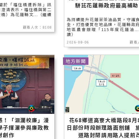
駢芘花蓮縣政府最高補助
關於「福住橋遭拆除」訊
日澄清表示，福住橋與第二
橋）為花蓮縣文...（繼續
為持續提升花蓮苦茶油品質，守護
全，打造優質在地品牌，花蓮縣政
觀看人次：8108
地區農會辦理「115年度花蓮油..
讀）
2026-08-06
觀看
地方新聞
惑！「洄瀾校廉」漫
花68鄉道高寮大橋路段8月
學子揮灑參與廉政教
日部份時段辦理路面刨鋪 
材創作
道路封閉請用路人提前