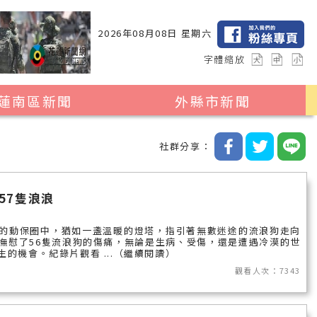
2026年08月08日 星期六
字體縮放
蓮南區新聞
外縣市新聞
瑞穗鄉
花蓮縣全區
社群分享：
玉里鎮
2024暑期夏令營專區
卓溪鄉
台北市
57隻浪浪
富里鄉
新北市
動保圈中，猶如一盞溫暖的燈塔，指引著無數迷途的流浪狗走向
台中市
撫慰了56隻流浪狗的傷痛，無論是生病、受傷，還是遭遇冷漠的世
的機會。紀錄片觀看 ...（繼續閱讀）
彰化縣
觀看人次：7343
高雄市