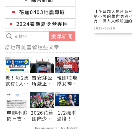
花蓮0403地震專區
【花蓮超人影片系
擊不垮的生命勇者
有一個人人都知道的.
2024暑期夏令營專區
2023-08-29
搜尋新聞
您也可能喜歡這些文章
PR
驚！每2男
吉安鄉公
韓國啦啦
就有1人中
所嚴正聲
隊女神河
標？不可
明：酒駕
智媛穿原
能吧？
零容忍
民服飾攜
PR
吳姓副主
手吉安鄉
任請辭獲
長 期待
申辦不追
2026花蓮
1/2機率
准∣花蓮
大家9月5
問－吉安
國際少年
淪陷！你
新聞網官
日參加
戶政試辦
運動會圓
是好男人
方網站各
「山海共
Recommended by
主動通知
滿落幕 世
還是渣
類新聞－
鳴•族音