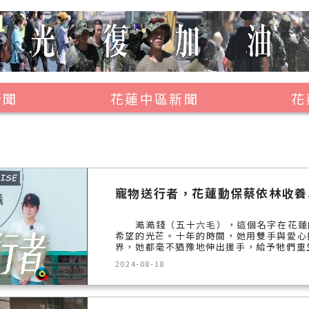
新聞
花蓮中區新聞
花
壽豐鄉
鳳林鎮
萬榮鄉
寵物送行者，花蓮動保蔡依林收養
光復鄉
澔澔錢（五十六毛），這個名字在花蓮的
豐濱鄉
希望的光芒。十年的時間，她用雙手與愛心
界，她都毫不猶豫地伸出援手，給予牠們重生
2024-08-18