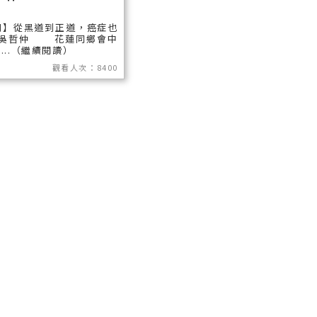
列】從黑道到正道，癌症也
-吳哲仲 花蓮同鄉會中
..（繼續閱讀）
觀看人次：8400