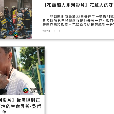
【花蓮超人系列影片】花蓮人的守
花蓮縣消防局於22日舉行了一場告別式
眾多消防弟兄紛紛前來送他最後一程。數百
表達哀思和敬意。花蓮縣長徐榛蔚感到十分不
2023-08-31
列影片】從黑道到正
不垮的生命勇者-吳哲
仲