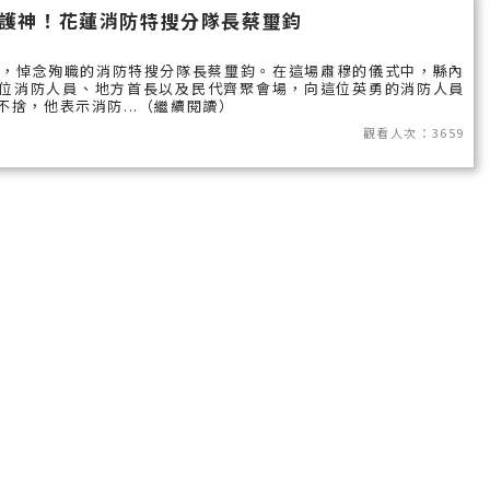
國外報導
護神！花蓮消防特搜分隊長蔡璽鈞
台東縣
，悼念殉職的消防特搜分隊長蔡璽鈞。在這場肅穆的儀式中，縣內
位消防人員、地方首長以及民代齊聚會場，向這位英勇的消防人員
關山鎮
捨，他表示消防...（繼續閱讀）
觀看人次：3659
苗栗縣
其他地區
新竹市
和平鄉
台南市
澎湖縣
香港
台東市