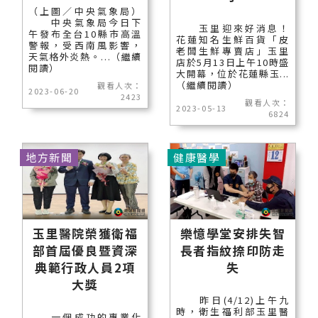
（上圖／中央氣象局）
中央氣象局今日下
玉里迎來好消息！
午發布全台10縣市高溫
花蓮知名生鮮百貨「皮
警報，受西南風影響，
老闆生鮮專賣店」玉里
天氣格外炎熱。...（繼續
店於5月13日上午10時盛
閱讀）
大開幕，位於花蓮縣玉...
（繼續閱讀）
觀看人次：
2023-06-20
2423
觀看人次：
2023-05-13
6824
地方新聞
健康醫學
玉里醫院榮獲衛福
樂憶學堂安排失智
部首屆優良暨資深
長者指紋捺印防走
典範行政人員2項
失
大獎
昨日(4/12)上午九
時，衛生福利部玉里醫
一個成功的專業化