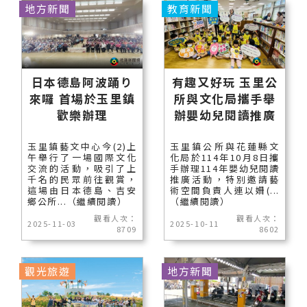
地方新聞
教育新聞
日本德島阿波踊り
有趣又好玩 玉里公
來囉 首場於玉里鎮
所與文化局攜手舉
歡樂辦理
辦嬰幼兒閱讀推廣
玉里鎮藝文中心今(2)上
玉里鎮公所與花蓮縣文
午舉行了一場國際文化
化局於114年10月8日攜
交流的活動，吸引了上
手辦理114年嬰幼兒閱讀
千名的民眾前往觀賞，
推廣活動，特別邀請藝
這場由日本德島、吉安
術空間負責人連以姍(...
鄉公所...（繼續閱讀）
（繼續閱讀）
觀看人次：
觀看人次：
2025-11-03
2025-10-11
8709
8602
觀光旅遊
地方新聞