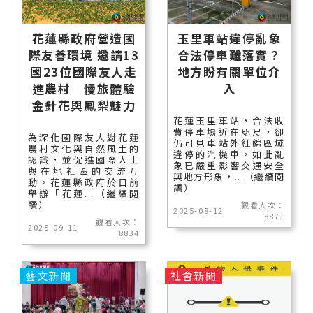
花蓮縣政府營造國
玉里車站違停亂象
際友善環境 邀請13
合法停車難落實？
國23位國際友人走
地方盼有關單位介
進農村 慢旅體驗
入
金針花與鳳梨魅力
花蓮玉里車站，合法收
費停車場近在咫尺，卻
為深化國際友人對花蓮
仍可見車站外紅線區域
農村文化與自然風土的
違停的汽機車，如此亂
認識，並促進國際人士
象已嚴重影響交通安全
與在地社區的交流互
與地方形象，...（繼續閱
動，花蓮縣政府於日前
讀）
舉辦「花蓮...（繼續閱
讀）
觀看人次：
2025-08-12
8871
觀看人次：
2025-09-11
8834
藝文新聞
社會新聞