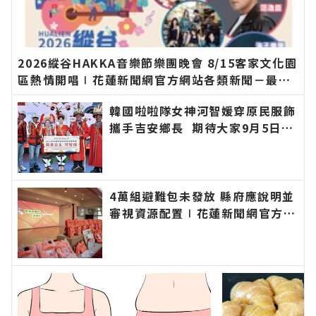
2026縱谷HAKKA音樂節樂團晚會 8/15客家文化園
區熱情開唱∣花蓮新聞網官方網站各類新聞－最快
速的今日新聞報導 最新的在地資訊！
韓國啦啦隊女神河智媛穿原民服飾
攜手吉安鄉長 期待大家9月5日參
加「山海共鳴•族音流轉」原住民
族聯合豐年節∣花蓮新聞網官方網
站各類新聞－最快速的今日新聞報
導 最新的在地資訊！
4萬組避難包未發放 縣府應說明並
審視資源配置∣花蓮新聞網官方網
站各類新聞－最快速的今日新聞報
導 最新的在地資訊！