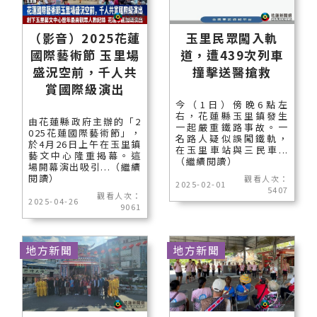
（影音）2025花蓮
玉里民眾闖入軌
國際藝術節 玉里場
道，遭439次列車
盛況空前，千人共
撞擊送醫搶救
賞國際級演出
今（1日）傍晚6點左
右，花蓮縣玉里鎮發生
由花蓮縣政府主辦的「2
一起嚴重鐵路事故。一
025花蓮國際藝術節」，
名路人疑似誤闖鐵軌，
於4月26日上午在玉里鎮
在玉里車站與三民車...
藝文中心隆重揭幕。這
（繼續閱讀）
場開幕演出吸引...（繼續
閱讀）
觀看人次：
2025-02-01
5407
觀看人次：
2025-04-26
9061
地方新聞
地方新聞