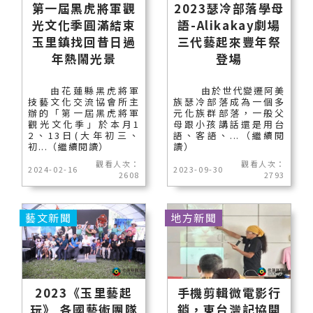
第一屆黑虎將軍觀
2023瑟冷部落學母
光文化季圓滿結束
語-Alikakay劇場
玉里鎮找回昔日過
三代藝起來豐年祭
年熱鬧光景
登場
由花蓮縣黑虎將軍
由於世代變遷阿美
技藝文化交流協會所主
族瑟冷部落成為一個多
辦的「第一屆黑虎將軍
元化族群部落，一般父
觀光文化季」於本月1
母跟小孩講話還是用台
2、13日(大年初三、
語、客語、...（繼續閱
初...（繼續閱讀）
讀）
觀看人次：
觀看人次：
2024-02-16
2023-09-30
2608
2793
藝文新聞
地方新聞
2023《玉里藝起
手機剪輯微電影行
玩》 各國藝術團隊
銷，東台灣記協開