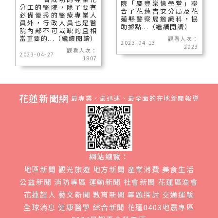
院「慶豐樂憶學堂」聯
分工的醫院，除了要有
合了花蓮吉安分局及花
必備優秀的醫療專業人
蓮縣警察局鑑識科，協
員外，行政人員也是醫
助據點...（繼續閱讀）
院內部不可或缺的且相
當重要的...（繼續閱讀）
觀看人次：
2023-04-13
2023
觀看人次：
2023-04-27
1807
花蓮新聞網
最專業、最迅速、最全面的在地新聞報導
網站總覽：
地區新聞
觀光旅遊
地方新聞
產業消費
美食生活
公益新聞
消防專區
運動新聞
社會新聞
花蓮區漁會
花蓮超人
藝文新聞
教育新聞
專題探討
交通運輸
全球消息
健康醫學
綜合新聞
花蓮0403地震專區