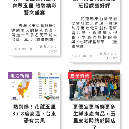
齊聚玉里 體驗精彩
班授課獲好評
藝文盛宴
花蓮縣東台灣記者
協會於本月辦理手機短
去年《玉里藝起玩》
片行銷微電影創作班研
連續兩天的精彩表演，
習活動，獲得廣大迴
湧進一千多名民眾前來
響，學員們熱情的參
欣賞，享...（繼續閱讀）
與，也將課堂所學...（繼
續閱讀）
觀看人次：
2023-09-10
2420
觀看人次：
2023-08-10
13302
地方新聞
產業消費
熱到爆！花蓮玉里
更便宜更新鮮更多
37.8度高溫，台東
生鮮水產肉品，玉
恐有焚風
里皮老闆終於開店
了