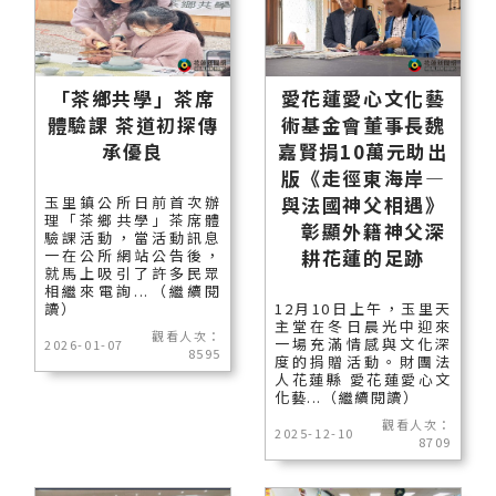
「茶鄉共學」茶席
愛花蓮愛心文化藝
體驗課 茶道初探傳
術基金會董事長魏
承優良
嘉賢捐10萬元助出
版《走徑東海岸—
與法國神父相遇》
玉里鎮公所日前首次辦
理「茶鄉共學」茶席體
彰顯外籍神父深
驗課活動，當活動訊息
耕花蓮的足跡
一在公所網站公告後，
就馬上吸引了許多民眾
相繼來電詢...（繼續閱
讀）
12月10日上午，玉里天
主堂在冬日晨光中迎來
觀看人次：
一場充滿情感與文化深
2026-01-07
8595
度的捐贈活動。財團法
人花蓮縣 愛花蓮愛心文
化藝...（繼續閱讀）
觀看人次：
2025-12-10
8709