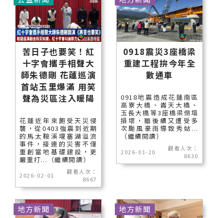
苦日子也要笑！紅
0918震災3座橋梁
十字會攜手相聲大
重建工程拚今年全
師朱德剛 花蓮巡演
數通車
首站玉里爆滿 用笑
聲為災區注入暖陽
0918地震造成花蓮南區
高寮大橋、崙天大橋、
玉長大橋等3座橋梁倒塌
花蓮近年來飽受天災侵
損壞，雖後續又遭受多
襲，從0403強震到近期
次颱風豪雨導致秀姑...
的馬太鞍溪堰塞湖溢流
（繼續閱讀）
事件，接連的災害不僅
觀看人次：
重創當地基礎建設，更
2026-01-20
8630
嚴重打...（繼續閱讀）
觀看人次：
2026-02-01
8667
地方新聞
地方新聞