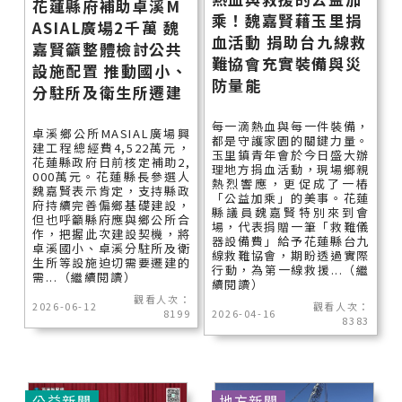
花蓮縣府補助卓溪M
乘！魏嘉賢藉玉里捐
ASIAL廣場2千萬 魏
血活動 捐助台九線救
嘉賢籲整體檢討公共
難協會充實裝備與災
設施配置 推動國小、
防量能
分駐所及衛生所遷建
每一滴熱血與每一件裝備，
卓溪鄉公所MASIAL廣場興
都是守護家園的關鍵力量。
建工程總經費4,522萬元，
玉里鎮青年會於今日盛大辦
花蓮縣政府日前核定補助2,
理地方捐血活動，現場鄉親
000萬元。花蓮縣長參選人
熱烈響應，更促成了一樁
魏嘉賢表示肯定，支持縣政
「公益加乘」的美事。花蓮
府持續完善偏鄉基礎建設，
縣議員魏嘉賢特別來到會
但也呼籲縣府應與鄉公所合
場，代表捐贈一筆「救難儀
作，把握此次建設契機，將
器設備費」給予花蓮縣台九
卓溪國小、卓溪分駐所及衛
線救難協會，期盼透過實際
生所等設施迫切需要遷建的
行動，為第一線救援...（繼
需...（繼續閱讀）
續閱讀）
觀看人次：
2026-06-12
觀看人次：
8199
2026-04-16
8383
公益新聞
地方新聞