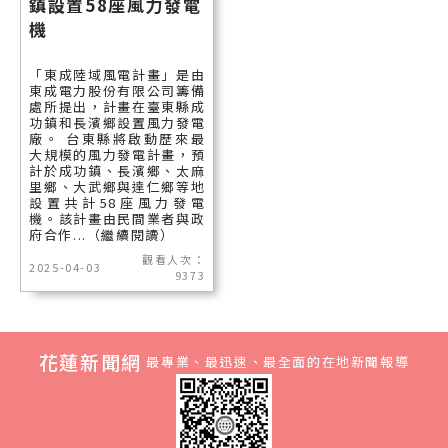
鎮設置58座風力發電
機
「東成陸域風電計畫」是由
東成電力股份有限公司籌備
處所提出，計畫在臺東縣成
功鎮和長濱鄉設置風力發電
廠。 台東縣將啟動歷來最
大規模的風力發電計畫，預
計於成功鎮、長濱鄉、太麻
里鄉、大武鄉與達仁鄉等地
設置共計58座風力發電
機。該計畫由民間業者與政
府合作...（繼續閱讀）
觀看人次：
2025-04-03
9373
花蓮新聞網
最專業、最迅速、最全面的在地新聞報導