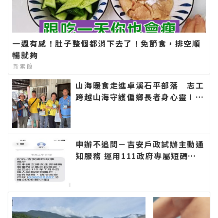
一週有感！肚子整個都消下去了！免節食，排空順
暢就夠
新素簡
山海暖食走進卓溪石平部落 志工
跨越山海守護偏鄉長者身心靈∣花
蓮新聞網官方網站各類新聞－最快
速的今日新聞報導 最新的在地資
訊！
申辦不追問－吉安戶政試辦主動通
知服務 運用111政府專屬短碼簡
訊平臺 提升便民服務效率∣花蓮
新聞網官方網站各類新聞－最快速
的今日新聞報導 最新的在地資
訊！