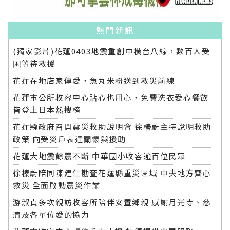
熱門新訊
(獨家影片)花蓮0403地震重創中橫台八線，數百人受
困等待救援
花蓮在地店家傳愛，魚丸米粉送到救災前線
花蓮市公所收容中心貼心也用心，免費洗衣愛心餐飲
皆登上日本熱搜榜
花蓮縣政府召開震災救助說明會 徐榛蔚主持說明救助
政策 向受災戶表達關懷與援助
花蓮大地震餘震不斷 中華國小收容逾百位民眾
徐榛蔚陪同陳建仁勘查花蓮縣重災區域 中央地方齊心
救災 全面啟動震災作業
游淑貞多次親訪收容所陪伴安置鄉親 感謝月光寺、慈
濟及各單位愛的協力