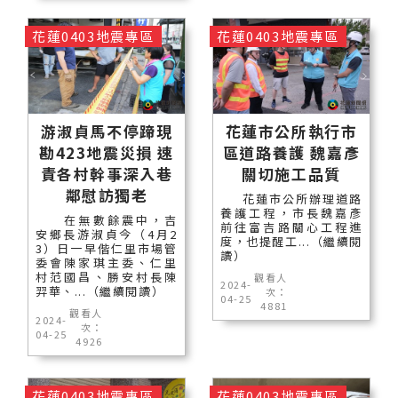
花蓮0403地震專區
花蓮0403地震專區
游淑貞馬不停蹄現
花蓮市公所執行市
勘423地震災損 速
區道路養護 魏嘉彥
責各村幹事深入巷
關切施工品質
鄰慰訪獨老
花蓮市公所辦理道路
養護工程，市長魏嘉彥
在無數餘震中，吉
前往富吉路關心工程進
安鄉長游淑貞今（4月2
度，也提醒工...（繼續閱
3）日一早偕仁里市場管
讀）
委會陳家琪主委、仁里
村范國昌、勝安村長陳
觀看人
2024-
羿華、...（繼續閱讀）
次：
04-25
4881
觀看人
2024-
次：
04-25
4926
花蓮0403地震專區
花蓮0403地震專區