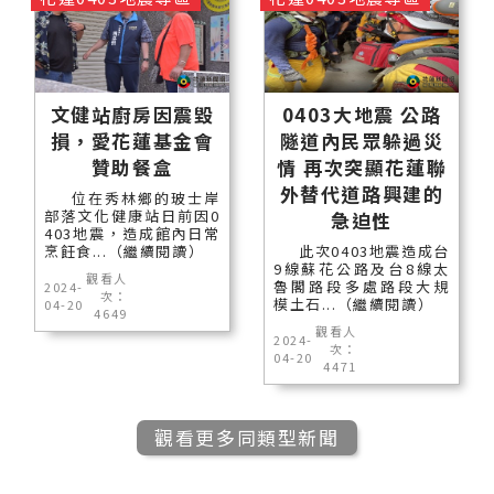
文健站廚房因震毀
0403大地震 公路
損，愛花蓮基金會
隧道內民眾躲過災
贊助餐盒
情 再次突顯花蓮聯
外替代道路興建的
位在秀林鄉的玻士岸
部落文化健康站日前因0
急迫性
403地震，造成館內日常
烹飪食...（繼續閱讀）
此次0403地震造成台
9線蘇花公路及台8線太
觀看人
魯閣路段多處路段大規
2024-
次：
模土石...（繼續閱讀）
04-20
4649
觀看人
2024-
次：
04-20
4471
觀看更多同類型新聞