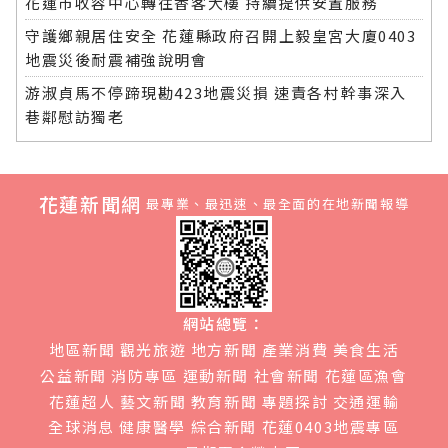
花蓮市收容中心轉往香客大樓 持續提供安置服務
守護鄉親居住安全 花蓮縣政府召開上毅皇宮大廈0403
地震災後耐震補強說明會
游淑貞馬不停蹄現勘423地震災損 速責各村幹事深入
巷鄰慰訪獨老
花蓮新聞網
最專業、最迅速、最全面的在地新聞報導
網站總覽：
地區新聞
觀光旅遊
地方新聞
產業消費
美食生活
公益新聞
消防專區
運動新聞
社會新聞
花蓮區漁會
花蓮超人
藝文新聞
教育新聞
專題探討
交通運輸
全球消息
健康醫學
綜合新聞
花蓮0403地震專區