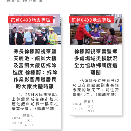
花蓮0403地震專區
花蓮0403地震專區
縣長徐榛蔚視察藍
徐榛蔚視察壽豐鄉
天麗池、統帥大樓
多處場域災損狀況
及富凱大飯店拆除
全力協助鄉親度過
進度 徐榛蔚：拆除
難關
作業影響周邊居民
花蓮縣長徐榛蔚今(2
4)日在建設處副處長張
盼大家共體時艱
志豪的陪同下，前往壽
4月23日芮氏規模6以
豐鄉化仁...（繼續閱讀）
上餘震造成花蓮市藍天
觀看人
麗池飯店前棟一樓梁柱
2024-
次：
嚴重受損...（繼續閱讀）
04-25
3933
觀看人
2024-
次：
04-30
4197