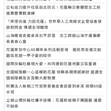
公私協力提升社區自主防災！花蓮縣災害關懷志工前
進壽豐實戰演練
「疼惜光復 力挺花蓮」世界華人工商婦女企管協會發
放慰問金 傳遞全球關懷
山海暖食走進卓溪石平部落 志工跨越山海守護偏鄉
長者身心靈
花蓮家扶中心60周年系列活動登場 邀民眾走進文創
園區見證一甲子愛的陪伴
國際扶輪社展現大愛，共同援助花蓮地震災區重建
全國城隍廟一心溫暖助花蓮 徐縣長親頒感謝狀 盛讚全
國城隍廟及友宮廟大愛馳援
財團法人無極三竹宮慈善基金會送愛到卓溪 捐贈60座
水塔
土城山櫻扶輪社攜手送暖：花蓮新城親子團圓飯 讓愛
不缺席