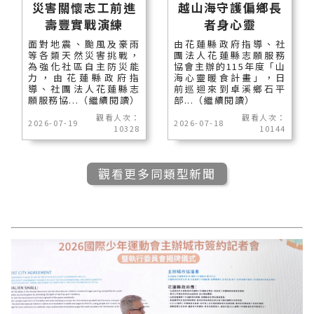
災害關懷志工前進
越山海守護偏鄉長
壽豐實戰演練
者身心靈
面對地震、颱風及豪雨
由花蓮縣政府指導、社
等各類天然災害挑戰，
團法人花蓮縣志願服務
為強化社區自主防災能
協會主辦的115年度「山
力，由花蓮縣政府指
海心靈暖食計畫」，日
導、社團法人花蓮縣志
前巡迴來到卓溪鄉石平
願服務協...（繼續閱讀）
部...（繼續閱讀）
觀看人次：
觀看人次：
2026-07-19
2026-07-18
10328
10144
觀看更多同類型新聞