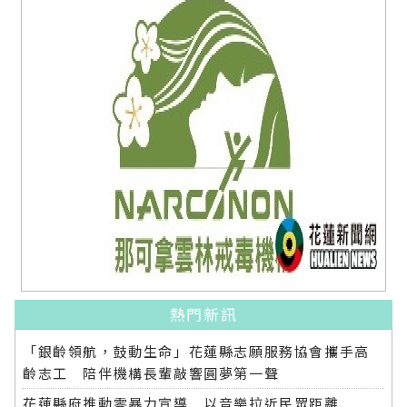
熱門新訊
「銀齡領航，鼓動生命」花蓮縣志願服務協會攜手高
齡志工 陪伴機構長輩敲響圓夢第一聲
花蓮縣府推動零暴力宣導 以音樂拉近民眾距離