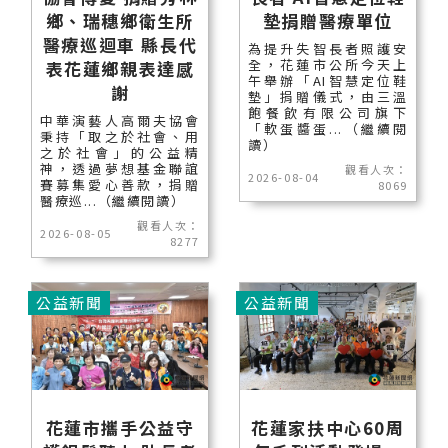
鄉、瑞穗鄉衛生所
墊捐贈醫療單位
醫療巡迴車 縣長代
為提升失智長者照護安
全，花蓮市公所今天上
表花蓮鄉親表達感
午舉辦「AI智慧定位鞋
謝
墊」捐贈儀式，由三溫
飽餐飲有限公司旗下
中華演藝人高爾夫協會
「軟蛋醬蛋...（繼續閱
秉持「取之於社會、用
讀）
之於社會」的公益精
神，透過夢想基金聯誼
觀看人次：
2026-08-04
賽募集愛心善款，捐贈
8069
醫療巡...（繼續閱讀）
觀看人次：
2026-08-05
8277
公益新聞
公益新聞
花蓮市攜手公益守
花蓮家扶中心60周