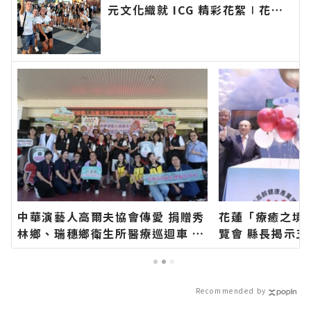
元文化織就 ICG 精彩花絮∣花蓮
新聞網官方網站各類新聞－最快速
的今日新聞報導 最新的在地資
訊！
中華演藝人高爾夫協會傳愛 捐贈秀
花蓮「療癒之境
林鄉、瑞穗鄉衛生所醫療巡迴車 縣
覽會 縣長揭示五
長代表花蓮鄉親表達感謝∣花蓮新
專屬的慢活步調
聞網官方網站各類新聞－最快速的
網站各類新聞－
今日新聞報導 最新的在地資訊！
報導 最新的在地
Recommended by