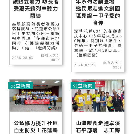
護銀髮聽力 助長者
年系列活動登場
受惠天籟列車聽力
邀民眾走進文創園
關懷
區見證一甲子愛的
陪伴
為照顧高齡長者及聽力
弱勢族群，花蓮市公所3
深耕花蓮60年的花蓮家
日上午於市公所三樓簡
扶中心，今年迎來成立6
報室辦理「花蓮市在地
0周年，特別以「陪伴，
同行 守護銀髮聽力活
走過一甲子的盛夏」為
動」，結...（繼續閱讀）
主題，於7月29日至...
（繼續閱讀）
觀看人次：
2026-08-03
8067
觀看人次：
2026-07-29
9957
公益新聞
公益新聞
公私協力提升社區
山海暖食走進卓溪
自主防災！花蓮縣
石平部落 志工跨