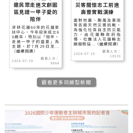
邀民眾走進文創園
災害關懷志工前進
區見證一甲子愛的
壽豐實戰演練
陪伴
面對地震、颱風及豪雨
等各類天然災害挑戰，
深耕花蓮60年的花蓮家
為強化社區自主防災能
扶中心，今年迎來成立6
力，由花蓮縣政府指
0周年，特別以「陪伴，
導、社團法人花蓮縣志
走過一甲子的盛夏」為
願服務協...（繼續閱讀）
主題，於7月29日至...
（繼續閱讀）
觀看人次：
2026-07-19
10333
觀看人次：
2026-07-29
9964
觀看更多同類型新聞