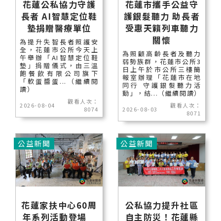
花蓮公私協力守護
花蓮市攜手公益守
長者 AI智慧定位鞋
護銀髮聽力 助長者
墊捐贈醫療單位
受惠天籟列車聽力
關懷
為提升失智長者照護安
全，花蓮市公所今天上
為照顧高齡長者及聽力
午舉辦「AI智慧定位鞋
弱勢族群，花蓮市公所3
墊」捐贈儀式，由三溫
日上午於市公所三樓簡
飽餐飲有限公司旗下
報室辦理「花蓮市在地
「軟蛋醬蛋...（繼續閱
同行 守護銀髮聽力活
讀）
動」，結...（繼續閱讀）
觀看人次：
2026-08-04
觀看人次：
8074
2026-08-03
8071
公益新聞
公益新聞
花蓮家扶中心60周
公私協力提升社區
年系列活動登場
自主防災！花蓮縣