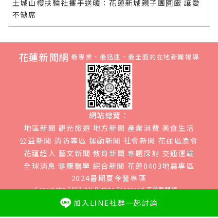
土城山櫻扶輪社攜手送暖：花蓮新城親子團圓飯 讓愛
不缺席
花蓮新聞網
最專業、最迅速、最全面的在地新聞報導
網站總覽：
地區新聞
觀光旅遊
地方新聞
產業消費
美食生活
公益新聞
消防專區
運動新聞
社會新聞
花蓮區漁會
花蓮超人
藝文新聞
教育新聞
專題探討
交通運輸
全球消息
健康醫學
綜合新聞
花蓮0403地震專區
2024暑期夏令營專區
Copyright 2023 All Rights Reserved
花蓮新聞網
Web Design Power By
誠翊資訊
加入LINE社群一起討論