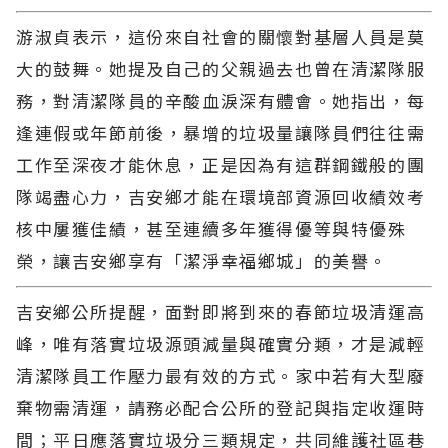
游淑貞表示，這份來自社會的關懷對基層人員是莫
大的鼓舞。她提及自己的父親過去也曾在清潔隊服
務，對清潔隊員的辛酸血淚深有體會。她指出，每
逢連假或年節前後，暴增的垃圾量讓隊員們往往需
工作至深夜才能休息，正是因為有這群鋼鐵般的團
隊竭盡心力，吉安鄉才能在環境部資源回收績效考
核中屢獲佳績，甚至連續多年獲得優等與特優殊
榮，讓吉安鄉享有「潔淨幸福鄉城」的美譽。
吉安鄉公所提醒，面對即將到來的春節垃圾清運高
峰，唯有落實垃圾源頭減量與確實分類，才是減輕
清潔隊員工作壓力最有效的方式。家中若有大型廢
棄物需清運，請務必配合公所的登記與指定收運時
間；平日應落實垃圾分三類規定，共同維護社區巷