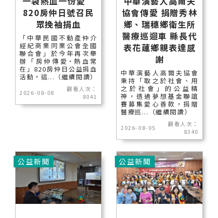
一袋熱血一份愛
中華演藝人高爾夫
820房仲日號召民
協會傳愛 捐贈秀林
眾挽袖捐血
鄉、瑞穗鄉衛生所
醫療巡迴車 縣長代
「中華民國不動產仲介
經紀商業同業公會全國
表花蓮鄉親表達感
聯合會」於今年再次舉
謝
辦「房仲傳愛˙熱血常
在」820房仲日公益捐血
中華演藝人高爾夫協會
活動，這...（繼續閱讀）
秉持「取之於社會、用
之於社會」的公益精
觀看人次：
2026-08-08
神，透過夢想基金聯誼
8041
賽募集愛心善款，捐贈
醫療巡...（繼續閱讀）
觀看人次：
2026-08-05
8340
公益新聞
公益新聞