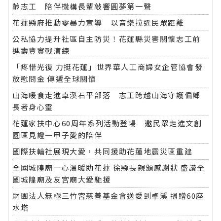
齡志工 陪伴機構長輩敲響圓夢第一聲
花蓮縣府推動零暴力宣導 以音樂拉近民眾距離
公私協力提升社區自主防災！花蓮縣災害關懷志工前
進壽豐實戰演練
「疼惜光復 力挺花蓮」世界華人工商婦女企管協會發
放慰問金 傳遞全球關懷
山海暖食走進卓溪石平部落 志工跨越山海守護偏鄉
長者身心靈
花蓮家扶中心60周年系列活動登場 邀民眾走進文創
園區見證一甲子愛的陪伴
國際扶輪社展現大愛，共同援助花蓮地震災區重建
全國城隍廟一心溫暖助花蓮 徐縣長親頒感謝狀 盛讚全
國城隍廟及友宮廟大愛馳援
財團法人無極三竹宮慈善基金會送愛到卓溪 捐贈60座
水塔