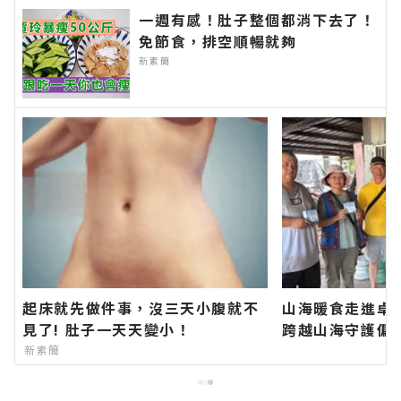
一週有感！肚子整個都消下去了！
免節食，排空順暢就夠
新素簡
起床就先做件事，沒三天小腹就不
山海暖食走進卓
見了! 肚子一天天變小！
跨越山海守護偏
蓮新聞網官方網
新素簡
速的今日新聞報
訊！