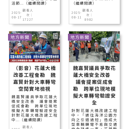
活節...（繼續閱讀）
（繼續閱讀）
觀看人
觀看人
2025-
2025-
次：
次：
08-17
08-11
17227
8982
地方新聞
地方新聞
（影音）花蓮大橋
魏嘉賢議員爭取花
改善工程會勘 魏
蓮大橋安全改善
嘉賢針對大車轉彎
議會提案促成會
空間實地檢視
勘 跨單位現地模
擬大車轉彎驗證安
魏嘉賢議員爭取花蓮大
橋安全改善 議會提案
全
促成會勘 跨單位現地
模擬大車轉彎驗證安全
針對花蓮大橋改建工程
針對花蓮大橋改建工程
中，「通往海洋公園方
中...（繼續閱讀）
向之引道過短」造成大
型車輛轉彎不易與交通
觀看人
安全疑慮一事，花蓮縣