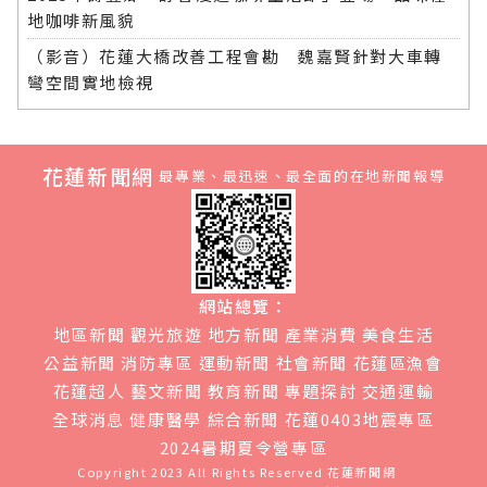
地咖啡新風貌
（影音）花蓮大橋改善工程會勘 魏嘉賢針對大車轉
彎空間實地檢視
花蓮新聞網
最專業、最迅速、最全面的在地新聞報導
網站總覽：
地區新聞
觀光旅遊
地方新聞
產業消費
美食生活
公益新聞
消防專區
運動新聞
社會新聞
花蓮區漁會
花蓮超人
藝文新聞
教育新聞
專題探討
交通運輸
全球消息
健康醫學
綜合新聞
花蓮0403地震專區
2024暑期夏令營專區
Copyright 2023 All Rights Reserved
花蓮新聞網