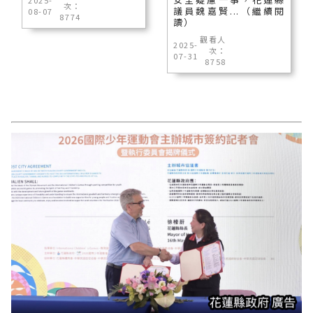
2025-
次：
議員魏嘉賢...（繼續閱
08-07
8774
讀）
觀看人
2025-
次：
07-31
8758