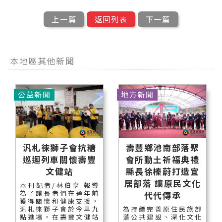
上一篇
返回列表
下一篇
本地區其他新聞
公益新聞
地方新聞
汎札徠獅子會抗糖
壽豐鄉池南部落聚
巡迴列車關懷壽豐
會所動土祈福典禮
文健站
縣長徐榛蔚打造宜
居部落 讓原民文化
本刊記者/林伯亨 報導
為了讓長者們在過年前
代代傳承
獲得關懷和健康支援，
汎札徠獅子會於今早九
為持續完善原住民族部
點進場，在壽豐文健站
落公共建設、深化文化