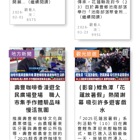
開展...（繼續閱讀）
傳承，花蓮縣政府今（2
3）日於壽豐鄉池南部落
觀看人
舉行「池南部落聚會所...
2026-
次：
（繼續閱讀）
02-01
8575
觀看人
2026-
次：
01-23
9951
地方新聞
觀光旅遊
壽豐咖啡香漫遊全
(影音)鯉魚潭「花
民廣場登場 職人
蓮放暑假」熱鬧謝
市集手作體驗品味
幕 吸引許多遊客戲
慢活氛圍
水
推廣壽豐鄉咖啡文化與
「2025花蓮放暑假」系
農業價值，由農糧署東
列活動今（10）日在壽
區分署與壽豐鄉公所指
豐鯉魚潭迎來壓軸閉幕
導，壽豐鄉農會主辦的
式，雖已進入活動最後
「2025醇香漫遊咖啡生
一天，現場依然湧入...