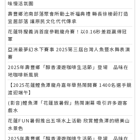
味慢活氛圍
壽豐鄉池南部落聚會所動土祈福典禮 縣長徐榛蔚打造
宜居部落 讓原民文化代代傳承
花蓮特搜義消首度參戰龍舟賽！以0.16秒差距贏得冠
軍
亞洲最夢幻水下賽事 2025第三屆台灣人魚暨水舞表演
賽
2025年壽豐鄉「醇香漫遊咖啡生活節」登場 品味在
地咖啡新風貌
【2025花蓮鯉魚潭龍舟嘉年華熱鬧開賽 1400名選手競
渡迎端午】
(影音)鯉魚潭「花蓮放暑假」熱鬧謝幕 吸引許多遊客
戲水
花蓮FUN暑假推出五項水上活動 欣賞鯉魚潭的絕美山
水景色
2025年壽豐鄉「醇香漫遊咖啡生活節」登場 品味在