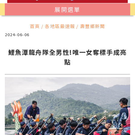
展開選單
首頁 / 各地區最速報 / 壽豐鄉新聞
2024-06-06
鯉魚潭龍舟隊全男性!唯一女奪標手成亮
點