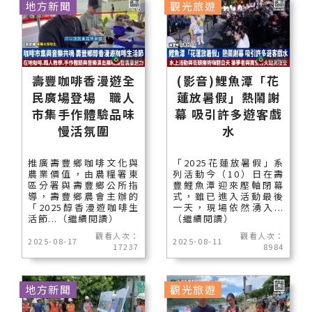
地方新聞
觀光旅遊
壽豐咖啡香漫遊全
(影音)鯉魚潭「花
民廣場登場 職人
蓮放暑假」熱鬧謝
市集手作體驗品味
幕 吸引許多遊客戲
慢活氛圍
水
推廣壽豐鄉咖啡文化與
「2025花蓮放暑假」系
農業價值，由農糧署東
列活動今（10）日在壽
區分署與壽豐鄉公所指
豐鯉魚潭迎來壓軸閉幕
導，壽豐鄉農會主辦的
式，雖已進入活動最後
「2025醇香漫遊咖啡生
一天，現場依然湧入...
活節...（繼續閱讀）
（繼續閱讀）
觀看人次：
觀看人次：
2025-08-17
2025-08-11
17237
8984
地方新聞
觀光旅遊