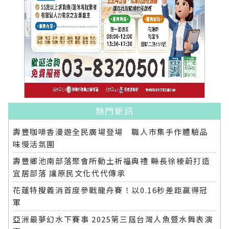
熱門新訊
壽豐咖啡香漫遊全民廣場登場 職人市集手作體驗品
味慢活氛圍
壽豐鄉池南部落聚會所動土祈福典禮 縣長徐榛蔚打造
宜居部落 讓原民文化代代傳承
花蓮特搜義消首度參戰龍舟賽！以0.16秒差距贏得冠
軍
亞洲最夢幻水下賽事 2025第三屆台灣人魚暨水舞表演