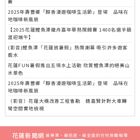
賽
2025年壽豐鄉「醇香漫遊咖啡生活節」登場 品味在
地咖啡新風貌
【2025花蓮鯉魚潭龍舟嘉年華熱鬧開賽 1400名選手競
渡迎端午】
(影音)鯉魚潭「花蓮放暑假」熱鬧謝幕 吸引許多遊客
戲水
花蓮FUN暑假推出五項水上活動 欣賞鯉魚潭的絕美山
水景色
2025年壽豐鄉「醇香漫遊咖啡生活節」登場 品味在
地咖啡新風貌
（影音）花蓮大橋改善工程會勘 魏嘉賢針對大車轉
彎空間實地檢視
花蓮新聞網
最專業、最迅速、最全面的在地新聞報導