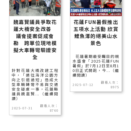
魏嘉賢議員爭取花
花蓮FUN暑假推出
蓮大橋安全改善
五項水上活動 欣賞
議會提案促成會
鯉魚潭的絕美山水
勘 跨單位現地模
景色
擬大車轉彎驗證安
全
花蓮暑期最受矚目的親
水盛會「2025花蓮FUN
暑假」於7月12日至8月1
針對花蓮大橋改建工程
0日正式開跑，今...（繼
中，「通往海洋公園方
續閱讀）
向之引道過短」造成大
觀看人次：
型車輛轉彎不易與交通
2025-07-12
8975
安全疑慮一事，花蓮縣
議員魏嘉賢...（繼續閱
讀）
觀看人次：
2025-07-31
8760