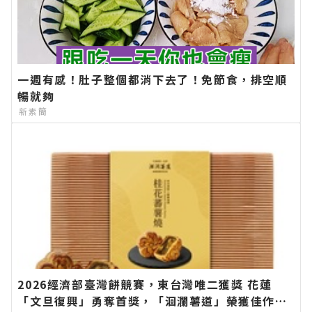
一週有感！肚子整個都消下去了！免節食，排空順
暢就夠
新素簡
2026經濟部臺灣餅競賽，東台灣唯二獲獎 花蓮
「文旦復興」勇奪首獎，「洄瀾薯道」榮獲佳作。