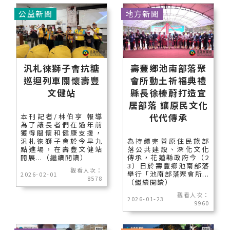
公益新聞
地方新聞
汎札徠獅子會抗糖
壽豐鄉池南部落聚
巡迴列車關懷壽豐
會所動土祈福典禮
文健站
縣長徐榛蔚打造宜
居部落 讓原民文化
代代傳承
本刊記者/林伯亨 報導
為了讓長者們在過年前
獲得關懷和健康支援，
汎札徠獅子會於今早九
為持續完善原住民族部
點進場，在壽豐文健站
落公共建設、深化文化
開展...（繼續閱讀）
傳承，花蓮縣政府今（2
3）日於壽豐鄉池南部落
觀看人次：
舉行「池南部落聚會所...
2026-02-01
8578
（繼續閱讀）
觀看人次：
2026-01-23
9960