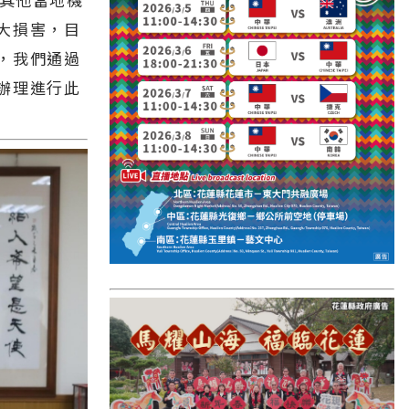
國外報導
大損害，目
台東縣
，我們通過
關山鎮
辦理進行此
苗栗縣
其他地區
新竹市
和平鄉
台南市
澎湖縣
香港
台東市