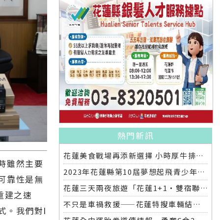
熱門新訊
花蓮美食戰場再添新選擇 小時厚牛排花蓮店明開幕
時雖然主要
2023年花蓮縣第10屆夢想起飛青少年發明展 自強國中拿下第一名與第二名
可靠性是無
花蓮三天兩夜旅遊「花蓮1+1‧雙宿聯名住房專案」好評加碼 即日起延長至2025年底
重建之速
不只是車禍救援——花蓮特搜車輛結合繩索救援訓練
式。我們對I