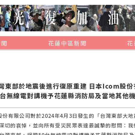
新聞
花蓮中區新聞
花
壽豐鄉
鳳林鎮
萬榮鄉
灣東部於地震後進行復原重建 日本Icom股
光復鄉
0台無線電對講機予花蓮縣消防局及當地其他
豐濱鄉
份有限公司對於2024年4月3日發生的「台灣東部大
深切的哀悼，並向所有受災民眾表達最誠摯的慰問：我
台灣東部，捐贈50台無線電IP對講機予花蓮縣消防局