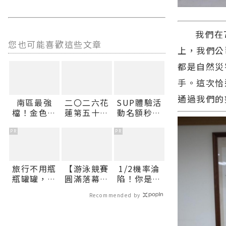
我們在7月
您也可能喜歡這些文章
上，我們公
都是自然災
手。這次恰
通過我們的
南區最強
二〇二六花
SUP體驗活
檔！金色花
蓮第五十八
動名額秒殺
浪鋪滿山頭
屆國際少年
花蓮市公所
好運一路開
運動會盛大
協調加開邀
PR
PR
進南區 花蓮
開幕 六十八
市民共遊北
購物節攜手
城逾千選手
濱∣花蓮新
金針花季 消
齊聚花蓮∣
聞網官方網
旅行不用瓶
【游泳競賽
1/2機率淪
費滿百抽
花蓮新聞網
站各類新聞
瓶罐罐，汎
圓滿落幕
陷！你是好
DYSON涼感
官方網站各
－最快速的
倫1瓶搞定臉
花蓮見證青
男人還是渣
風扇∣花蓮
類新聞－最
今日新聞報
Recommended by
部保養！
春榮耀】∣
男？關鍵在
新聞網官方
快速的今日
導 最新的在
花蓮新聞網
這
網站各類新
新聞報導 最
地資訊！
官方網站各
聞－最快速
新的在地資