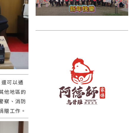
雲林縣
長濱鄉
台東市
池上鄉
鹿野鄉
彰化縣
，還可以通
其他地區的
警察、消防
捐贈工作。