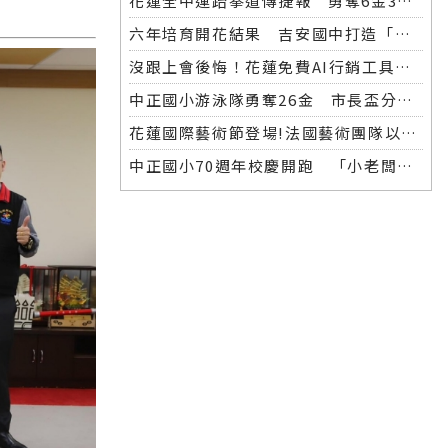
花蓮全中運跆拳道傳捷報 勇奪6金3銀 各校表現亮眼
六年培育開花結果 吉安國中打造「微笑美男」全中運金牌
沒跟上會後悔！花蓮免費AI行銷工具開放體驗，花蓮20+商家已完成第一波登記！
中正國小游泳隊勇奪26金 市長盃分齡游泳錦標賽再創佳績
花蓮國際藝術節登場!法國藝術團隊以巨型木偶掀起夜間藝術盛宴
中正國小70週年校慶開跑 「小老闆大市集」實踐學習傳遞愛