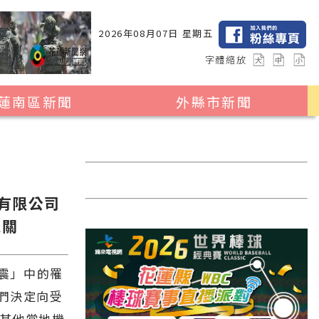
2026年08月07日 星期五
字體縮放
蓮南區新聞
外縣市新聞
瑞穗鄉
花蓮縣全區
玉里鎮
2024暑期夏令營專區
卓溪鄉
台北市
份有限公司
富里鄉
新北市
機關
台中市
彰化縣
地震」中的罹
們決定向受
高雄市
及其他當地機