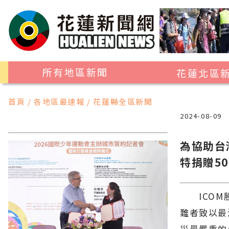
所有地區新聞
花蓮北區
花蓮市
首頁 / 各地區最速報 / 花蓮縣全區新聞
吉安鄉
2024-08-09
新城鄉
為協助台
秀林鄉
特捐贈5
ICOM股
難者致以最
災最嚴重的