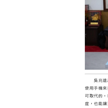
類新聞－最
的今日新聞
訊！
快速的今日
報導 最新的
新聞報導 最
在地資訊！
新的在地資
訊！
吳兆遠局
使用手機來
可取代的。
度，也能讓