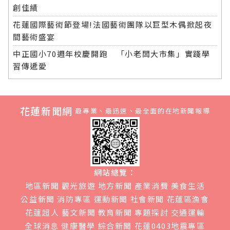
創佳績
花蓮國際藝術節登場!法國藝術團隊以巨型木偶掀起夜
間藝術盛宴
中正國小70週年校慶開跑 「小老闆大市集」實踐學
習傳遞愛
花蓮新聞網
最專業、最迅速、最全面的在地新聞報導
網站總覽：
地區新聞
觀光旅遊
地方新聞
產業消費
美食生活
公益新聞
消防專區
運動新聞
社會新聞
花蓮區漁會
花蓮超人
藝文新聞
教育新聞
專題探討
交通運輸
全球消息
健康醫學
綜合新聞
花蓮0403地震專區