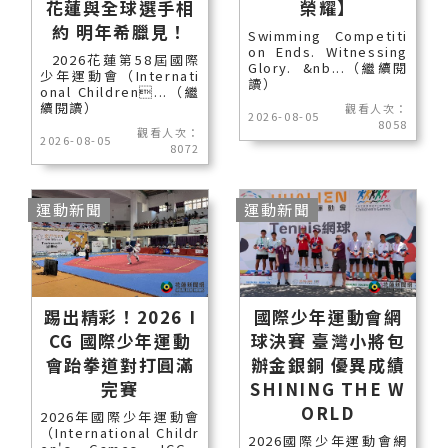
花蓮與全球選手相
榮耀】
約 明年希臘見！
Swimming Competiti
on Ends. Witnessing
2026花蓮第58屆國際
Glory. &nb...（繼續閱
少年運動會（Internati
讀）
onal Children...（繼
續閱讀）
觀看人次：
2026-08-05
8058
觀看人次：
2026-08-05
8072
運動新聞
運動新聞
踢出精彩！2026 I
國際少年運動會網
CG 國際少年運動
球決賽 臺灣小將包
會跆拳道對打圓滿
辦金銀銅 優異成績
完賽
SHINING THE W
ORLD
2026年國際少年運動會
（International Childr
2026國際少年運動會網