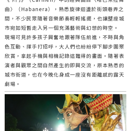
曲〉（Habanera），熟悉旋律迴盪於街頭巷弄之
間，不少民眾隨著音樂節奏輕輕搖擺，也讓整座城
市宛如短暫走入另一個充滿藝術與幻想的時空。
現場可見許多孩子興奮地跟著隊伍前進，不時與角
色互動、揮手打招呼，大人們也紛紛停下腳步圍聚
欣賞，拿起手機與相機記錄這難得的畫面。隨著表
演者與觀眾之間自然產生的即興交流，原本熟悉的
城市街道，也在今晚化身成一座沒有距離感的露天
劇場。