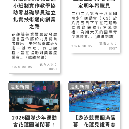
小班制實作教學協
定明年希臘見
助零基礎學員建立
二〇二六第五十八屆國
際少年運動會（ICG）於
扎實技術邁向創業
八月五日下午在花蓮縣
之路
立體育館舉行閉幕典
禮，為期六天的國際青
花蓮縣美業暨頭皮發展
少年體育...（繼續閱讀）
協會宣佈將於九月份首
次推出「美容師養成班A
觀看人次：
2026-08-05
班－基本功」兩日課
8057
程，旨在協助對美容產
業有...（繼續閱讀）
觀看人次：
2026-08-05
8051
運動新聞
運動新聞
2026國際少年運動
【游泳競賽圓滿落
會花蓮圓滿閉幕！
幕 花蓮見證青春