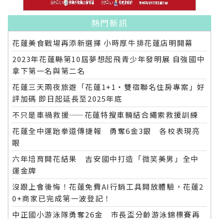
熱門新訊
花蓮美食戰場再添新選擇 小時厚牛排花蓮店明開幕
2023年花蓮縣第10屆夢想起飛青少年發明展 自強國中
拿下第一名與第二名
花蓮三天兩夜旅遊「花蓮1+1‧雙宿聯名住房專案」好
評加碼 即日起延長至2025年底
不只是車禍救援——花蓮特搜車輛結合繩索救援訓練
花蓮全中運跆拳道傳捷報 勇奪6金3銀 各校表現亮
眼
六年培育開花結果 吉安國中打造「微笑美男」全中
運金牌
沒跟上會後悔！花蓮免費AI行銷工具開放體驗，花蓮2
0+商家已完成第一波登記！
中正國小游泳隊勇奪26金 市長盃分齡游泳錦標賽再