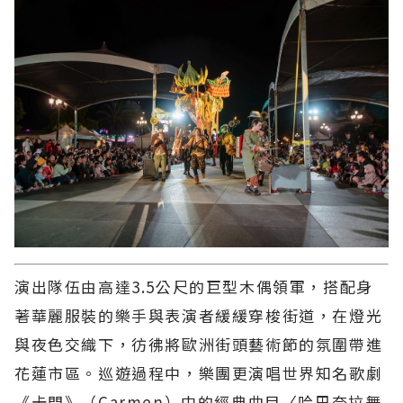
演出隊伍由高達3.5公尺的巨型木偶領軍，搭配身
著華麗服裝的樂手與表演者緩緩穿梭街道，在燈光
與夜色交織下，彷彿將歐洲街頭藝術節的氛圍帶進
花蓮市區。巡遊過程中，樂團更演唱世界知名歌劇
《卡門》（Carmen）中的經典曲目〈哈巴奈拉舞