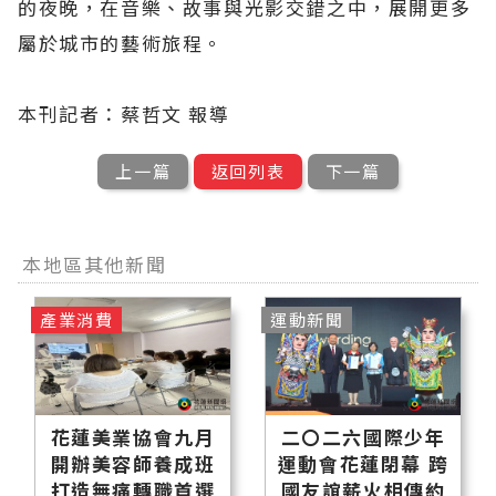
的夜晚，在音樂、故事與光影交錯之中，展開更多
屬於城市的藝術旅程。
本刊記者：蔡哲文 報導
上一篇
返回列表
下一篇
本地區其他新聞
產業消費
運動新聞
花蓮美業協會九月
二〇二六國際少年
開辦美容師養成班
運動會花蓮閉幕 跨
打造無痛轉職首選
國友誼薪火相傳約