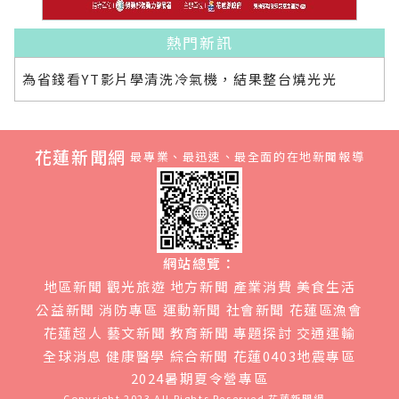
熱門新訊
為省錢看YT影片學清洗冷氣機，結果整台燒光光
花蓮新聞網
最專業、最迅速、最全面的在地新聞報導
網站總覽：
地區新聞
觀光旅遊
地方新聞
產業消費
美食生活
公益新聞
消防專區
運動新聞
社會新聞
花蓮區漁會
花蓮超人
藝文新聞
教育新聞
專題探討
交通運輸
全球消息
健康醫學
綜合新聞
花蓮0403地震專區
2024暑期夏令營專區
Copyright 2023 All Rights Reserved
花蓮新聞網