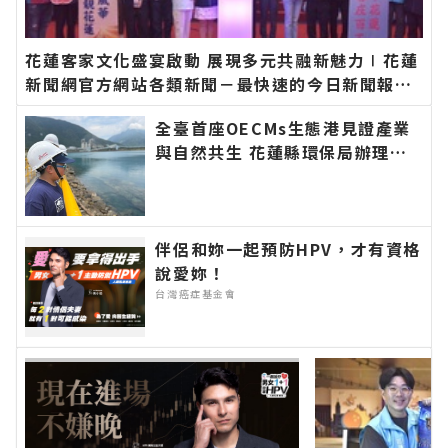
花蓮客家文化盛宴啟動 展現多元共融新魅力∣花蓮
新聞網官方網站各類新聞－最快速的今日新聞報導
最新的在地資訊！
全臺首座OECMs生態港見證產業
與自然共生 花蓮縣環保局辦理海
洋污染防治宣導活動 深化海洋保
育知能∣花蓮新聞網官方網站各類
新聞－最快速的今日新聞報導 最
新的在地資訊！
伴侶和妳一起預防HPV，才有資格
說愛妳！
台灣癌症基金會