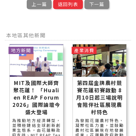
上一篇
返回列表
下一篇
本地區其他新聞
地方新聞
產業消費
MIT及國際大師齊
第四屆金牌農村競
聚花蓮！ 「Huali
賽花蓮初賽啟動 8
en REAP Forum
月10日起三場說明
2026」國際論壇今
會陪伴社區展現農
盛大登場
村特色
為推動地方經濟轉型，
為發掘花蓮農村特色、
並積極鏈結全球創新創
凝聚社區力量，並鼓勵
業生態系，由花蓮縣政
農村社區展現在地發展
府支持、MIT REAP Tea
成果，花蓮縣政府啟動