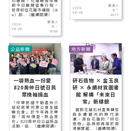
烈展開！花蓮縣長徐榛
蔚今日展開密集行程，
觀看人
2026-
依序前往花蓮市磯固（ik
次：
08-08
u）部...（繼續閱讀）
8077
觀看人
2026-
次：
08-08
8066
公益新聞
地方新聞
一袋熱血一份愛
研石造物 × 金玉良
820房仲日號召民
研 × 永續材質圖書
眾挽袖捐血
館 解構「未來日
常」新樣貌
「中華民國不動產仲介
經紀商業同業公會全國
面對花蓮石材產業轉型
聯合會」於今年再次舉
與永續觀光的時代浪
辦「房仲傳愛˙熱血常
潮，源自花蓮的「研石
在」820房仲日公益捐血
造物」品牌將再度於南
活動，這...（繼續閱讀）
港展覽館...（繼續閱讀）