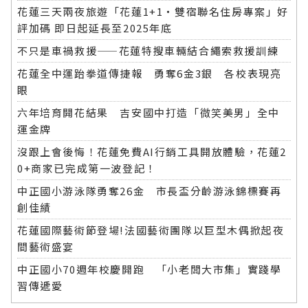
花蓮三天兩夜旅遊「花蓮1+1‧雙宿聯名住房專案」好
評加碼 即日起延長至2025年底
不只是車禍救援——花蓮特搜車輛結合繩索救援訓練
花蓮全中運跆拳道傳捷報 勇奪6金3銀 各校表現亮
眼
六年培育開花結果 吉安國中打造「微笑美男」全中
運金牌
沒跟上會後悔！花蓮免費AI行銷工具開放體驗，花蓮2
0+商家已完成第一波登記！
中正國小游泳隊勇奪26金 市長盃分齡游泳錦標賽再
創佳績
花蓮國際藝術節登場!法國藝術團隊以巨型木偶掀起夜
間藝術盛宴
中正國小70週年校慶開跑 「小老闆大市集」實踐學
習傳遞愛