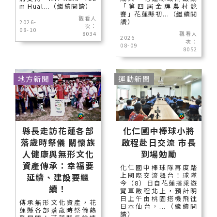
m Hual...（繼續閱讀）
「第四屆金牌農村競
賽」花蓮縣初...（繼續閱
觀看人
讀）
2026-
次：
08-10
8034
觀看人
2026-
次：
08-09
8052
地方新聞
運動新聞
縣長走訪花蓮各部
化仁國中棒球小將
落歲時祭儀 關懷族
啟程赴日交流 市長
人健康與無形文化
到場勉勵
資產傳承：幸福要
化仁國中棒球隊再度踏
上國際交流舞台！球隊
延續、建設要繼
今（8）日自花蓮搭乘遊
續！
覽車啟程北上，預計明
日上午由桃園搭機飛往
傳承無形文化資產，花
日本仙台，...（繼續閱
蓮縣各部落歲時祭儀熱
讀）