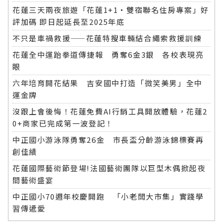
花蓮三天兩夜旅遊「花蓮1+1‧雙宿聯名住房專案」好
評加碼 即日起延長至2025年底
不只是車禍救援——花蓮特搜車輛結合繩索救援訓練
花蓮全中運跆拳道傳捷報 勇奪6金3銀 各校表現亮
眼
六年培育開花結果 吉安國中打造「微笑美男」全中
運金牌
沒跟上會後悔！花蓮免費AI行銷工具開放體驗，花蓮2
0+商家已完成第一波登記！
中正國小游泳隊勇奪26金 市長盃分齡游泳錦標賽再
創佳績
花蓮國際藝術節登場!法國藝術團隊以巨型木偶掀起夜
間藝術盛宴
中正國小70週年校慶開跑 「小老闆大市集」實踐學
習傳遞愛