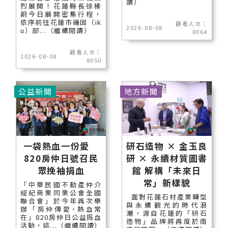
讀）
烈展開！花蓮縣長徐榛
蔚今日展開密集行程，
依序前往花蓮市磯固（ik
觀看人次：
2026-08-08
u）部...（繼續閱讀）
8064
觀看人次：
2026-08-08
8050
公益新聞
地方新聞
一袋熱血一份愛
研石造物 × 金玉良
820房仲日號召民
研 × 永續材質圖書
眾挽袖捐血
館 解構「未來日
常」新樣貌
「中華民國不動產仲介
經紀商業同業公會全國
面對花蓮石材產業轉型
聯合會」於今年再次舉
與永續觀光的時代浪
辦「房仲傳愛˙熱血常
潮，源自花蓮的「研石
在」820房仲日公益捐血
造物」品牌將再度於南
活動，這...（繼續閱讀）