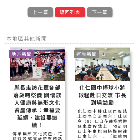
上一篇
返回列表
下一篇
本地區其他新聞
地方新聞
運動新聞
縣長走訪花蓮各部
化仁國中棒球小將
落歲時祭儀 關懷族
啟程赴日交流 市長
人健康與無形文化
到場勉勵
資產傳承：幸福要
化仁國中棒球隊再度踏
上國際交流舞台！球隊
延續、建設要繼
今（8）日自花蓮搭乘遊
續！
覽車啟程北上，預計明
日上午由桃園搭機飛往
傳承無形文化資產，花
日本仙台，...（繼續閱
蓮縣各部落歲時祭儀熱