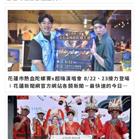
花蓮市熱血陀螺賽x超嗨演唱會 8/22、23接力登場
∣花蓮新聞網官方網站各類新聞－最快速的今日新
聞報導 最新的在地資訊！