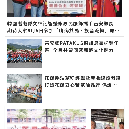
韓國啦啦隊女神河智媛穿原民服飾攜手吉安鄉長
期待大家9月5日參加「山海共鳴•族音流轉」原住
民族聯合豐年節∣花蓮新聞網官方網站各類新聞－
吉安鄉PATAKUS報訊息喜迎豐年
最快速的今日新聞報導 最新的在地資訊！
祭 全民共榮同感部落文化魅力∣
花蓮新聞網官方網站各類新聞－最
快速的今日新聞報導 最新的在地
資訊！
花蓮縣油茶籽評鑑暨產地認證開跑
打造花蓮安心苦茶油品牌 保護國
人健康守護食品衛生安全 自主檢
驗苯駢芘花蓮縣政府最高補助九成
∣花蓮新聞網官方網站各類新聞－
最快速的今日新聞報導 最新的在
地資訊！