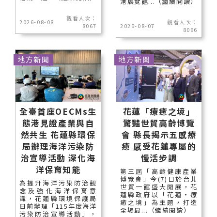
港展覽館...（繼續閱讀）
觀看人次：
2026-08-08
觀看人次：
8067
2026-08-07
8066
地方新聞
地方新聞
全臺首座OECMs生
花蓮「療癒之境」
態港見證產業與自
驚豔世貿高齡博覽
然共生 花蓮縣環保
會 縣長揭示五感療
局辦理海洋污染防
癒 感受花蓮專屬的
治宣導活動 深化海
慢活步調
洋保育知能
第三屆「高齡健康產業
博覽會」今(7)日於台北
為提升海洋污染防治觀
世貿一館盛大開展，花
念及強化海洋保育意
蓮縣政府以「花蓮‧療
識，花蓮縣環境保護局
癒之境」為主題，打造
日前辦理「115年度海洋
全場最...（繼續閱讀）
污染防治宣導活動」，