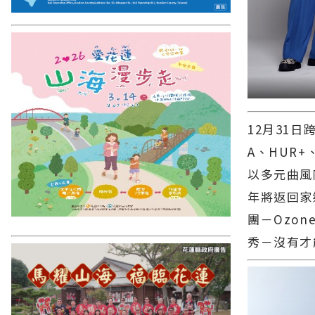
12月31日
A、HUR+
以多元曲風
年將返回家
團－Ozo
秀－沒有才