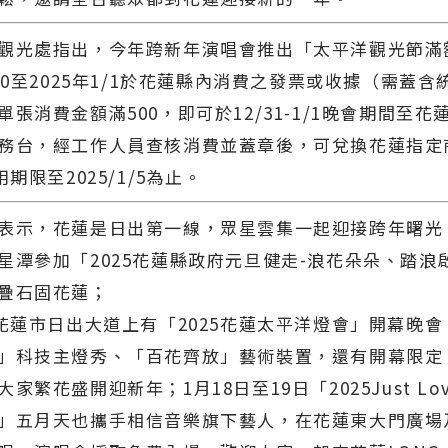
觀光處指出，今年跨新年演唱會推出「太平洋觀光節滿
/30至2025年1/1於花蓮縣內消費之發票或收據（需蓋
張消費金額滿500，即可於12/31-1/1晚會期間至花
務台，經工作人員查核消費並蓋章後，可兌換花蓮指定
用期限至2025/1/5為止。
表示，花蓮是日出第一線，眾星雲集一起迎接跨年曙光
星潭參加「2025花蓮縣政府元旦健走-浪花朵朵、踏浪
疊石固花蓮；
在花蓮市日出大道上有「2025花蓮太平洋燈會」開幕晚
」科技主燈秀、「百花齊放」藝術裝置，還有開幕限定
家繁花盛開迎新年；1月18日至19日「2025Just Love 
」五月天也攜手相信音樂旗下藝人，在花蓮東大門廣場