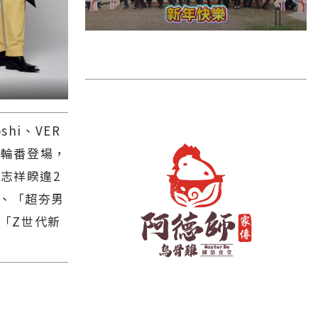
雲林縣
長濱鄉
台東市
池上鄉
鹿野鄉
hi、VER
彰化縣
文將輪番登場，
志祥睽違2
」、「超夯男
及「Z世代新