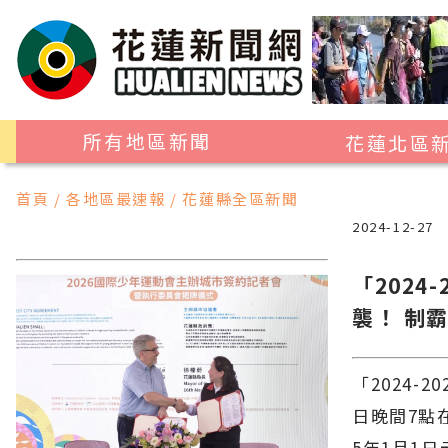
所有地區新聞
花蓮北區
花蓮市
首頁 / 各地區最速報 / 花蓮縣全區新聞
吉安鄉
2024-12-27
新城鄉
「202
秀林鄉
襲！ 制
「2024-
日晚間7點
5年1月1