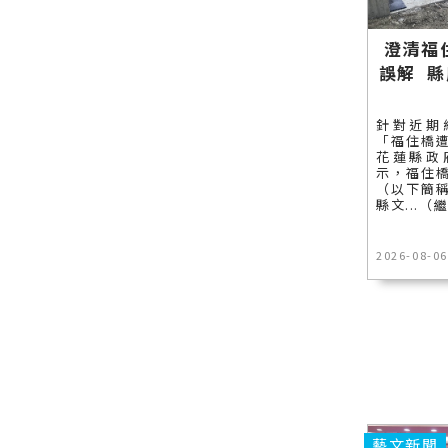
澄清福
誤解 
針對近期
「福住橋
花蓮縣政
示，福住
（以下簡
縣文...（
2026-08-06
藝文新聞