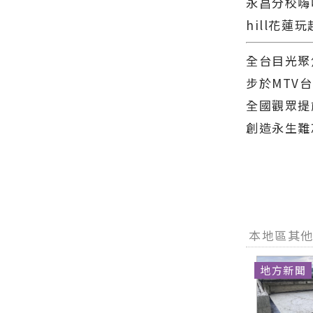
永昌分校嗨
hill花蓮
全台目光聚
步於MTV
全國觀眾提
創造永生難
本地區其
地方新聞