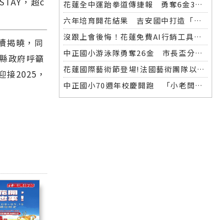
TAY，超c
花蓮全中運跆拳道傳捷報 勇奪6金3銀 各校表現亮眼
六年培育開花結果 吉安國中打造「微笑美男」全中運金牌
沒跟上會後悔！花蓮免費AI行銷工具開放體驗，花蓮20+商家已完成第一波登記！
續揭曉，同
中正國小游泳隊勇奪26金 市長盃分齡游泳錦標賽再創佳績
蓮縣政府呼籲
花蓮國際藝術節登場!法國藝術團隊以巨型木偶掀起夜間藝術盛宴
接2025，
中正國小70週年校慶開跑 「小老闆大市集」實踐學習傳遞愛