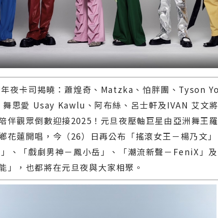
跨年夜卡司揭曉：蕭煌奇、Matzka、怕胖團、Tyson Yos
、舞思愛 Usay Kawlu、阿布絲、呂士軒及IVAN 艾
陪伴觀眾倒數迎接2025！元旦夜壓軸巨星由亞洲舞王羅
鄉花蓮開唱，今（26）日再公布「搖滾女王－楊乃文
ne」、「戲劇男神－鳳小岳」、「潮流新聲－FeniX」
能」，也都將在元旦夜與大家相聚。