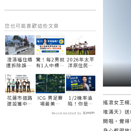
您也可能喜歡這些文章
PR
澄清福住橋
驚！每2男就
2026年太平
遭拆除誤解
有1人中標？
洋原住民傳
縣府請民眾
不可能吧？
統射箭巡迴
放心∣花蓮
賽花蓮開
PR
新聞網官方
跑 徵集全
網站各類新
國好手 巡迴
聞－最快速
積分串聯山
花蓮市道路
ICG 男足賽
1/2機率淪
的今日新聞
海部落 即
搖滾女王楊
建設獲中央
場最美風
陷！你是好
報導 最新的
日起開放報
肯定 勇奪
景：肯亞選
男人還是渣
堆滿天〉送
在地資訊！
名∣花蓮新
Recommended by
「2026馬路
手放棄攻擊
男？關鍵在
聞網官方網
開唱，覺得
好行評選」
良機 主動幫
這
站各類新聞
優良、佳作
守門員撿鞋
－最快速的
身心都很放