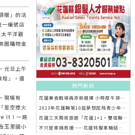
額贈」的活
含統一編號店
蓮太平洋觀
商圈購物金
，元旦上午
啟程」，還
熱門新訊
會，現場有
花蓮美食戰場再添新選擇 小時厚牛排花蓮店明開幕
「星空煙火
2023年花蓮縣第10屆夢想起飛青少年發明展 自強國中拿下第一名與第二名
It ! 一路
花蓮三天兩夜旅遊「花蓮1+1‧雙宿聯名住房專案」好評加碼 即日起延長至2025年底
及玉里國小
不只是車禍救援——花蓮特搜車輛結合繩索救援訓練