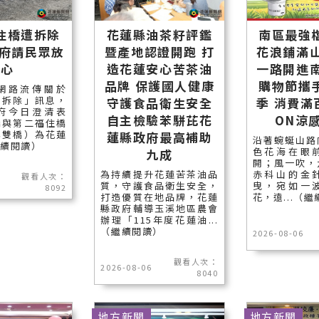
住橋遭拆除
花蓮縣油茶籽評鑑
南區最強
縣府請民眾放
暨產地認證開跑 打
花浪鋪滿山
心
造花蓮安心苦茶油
一路開進南
品牌 保護國人健康
購物節攜
網路流傳關於
遭拆除」訊息，
守護食品衛生安全
季 消費滿
府今日澄清表
自主檢驗苯駢芘花
ON涼
橋與第二福住橋
稱雙橋）為花蓮
蓮縣政府最高補助
沿著蜿蜒山路
繼續閱讀）
色花海在眼
九成
開；風一吹，
為持續提升花蓮苦茶油品
赤科山的金
觀看人次：
質，守護食品衛生安全，
曳，宛如一
8092
打造優質在地品牌，花蓮
花，遠...（
縣政府輔導玉溪地區農會
辦理「115年度花蓮油...
（繼續閱讀）
2026-08-06
觀看人次：
2026-08-06
8040
地方新聞
地方新聞