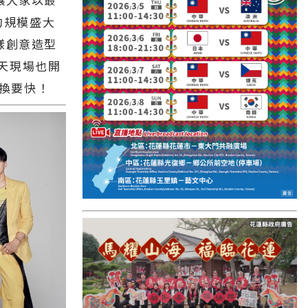
國外報導
的規模盛大
台東縣
樣創意造型
關山鎮
天現場也開
要換要快！
苗栗縣
其他地區
新竹市
和平鄉
台南市
澎湖縣
香港
台東市