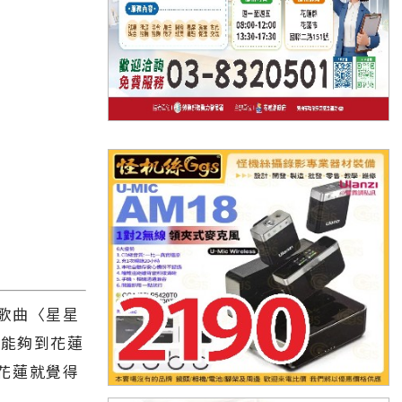
歌曲〈星星
天能夠到花蓮
花蓮就覺得