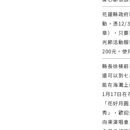
雙獎∣花蓮
∣花蓮新聞
今日新聞報
新聞網官方
網官方網站
導 最新的在
網站各類新
各類新聞－
花蓮縣政府
地資訊！
聞－最快速
最快速的今
動，憑12
的今日新聞
日新聞報導
報導 最新的
最新的在地
章），只要單
在地資訊！
資訊！
光節活動服
200元。使
縣長徐榛蔚
還可以到七
能在海灘上
1月17日
「花好月圓
秀」，歡迎大
向東演唱會