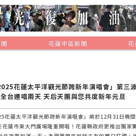
新聞
花蓮中區新聞
花
壽豐鄉
鳳林鎮
萬榮鄉
4-2025花蓮太平洋觀光節跨新年演唱會」第三
光復鄉
霸全台連唱兩天 天后天團與您共度新年元旦
豐濱鄉
2025花蓮太平洋觀光節跨新年演唱會」將於12月31日晚間
在花蓮市東大門廣場隆重開唱！花蓮縣政府更推出獨家驚
日元旦夜更加演一天，為觀眾帶來前所未有的雙日狂歡，