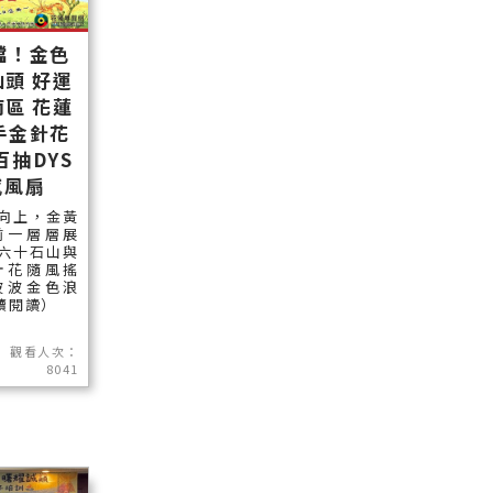
檔！金色
頭 好運
區 花蓮
手金針花
百抽DYS
感風扇
向上，金黃
前一層層展
六十石山與
針花隨風搖
波波金色浪
繼續閱讀）
觀看人次：
8041