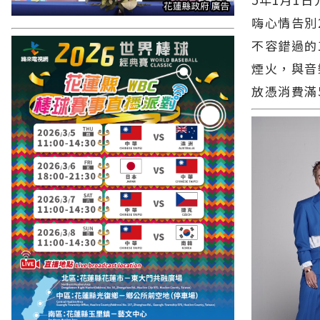
嗨心情告別
不容錯過的
煙火，與音
放憑消費滿