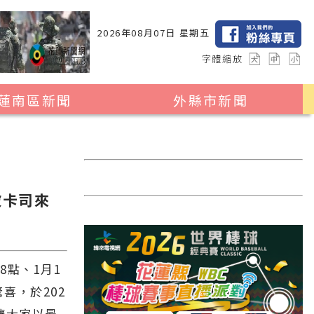
2026年08月07日 星期五
字體縮放
蓮南區新聞
外縣市新聞
瑞穗鄉
花蓮縣全區
玉里鎮
2024暑期夏令營專區
卓溪鄉
台北市
波卡司來
富里鄉
新北市
台中市
彰化縣
8點、1月1
喜，於202
高雄市
讓大家以最