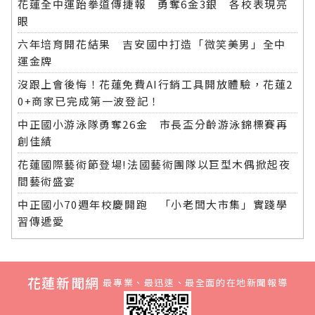
花蓮全中運跆拳道傳捷報 勇奪6金3銀 各校表現亮
眼
六年培育開花結果 吉安國中打造「微笑美男」全中
運金牌
沒跟上會後悔！花蓮免費AI行銷工具開放體驗，花蓮2
0+商家已完成第一波登記！
中正國小游泳隊勇奪26金 市長盃分齡游泳錦標賽再
創佳績
花蓮國際藝術節登場!法國藝術團隊以巨型木偶掀起夜
間藝術盛宴
中正國小70週年校慶開跑 「小老闆大市集」實踐學
習傳遞愛
花蓮新聞網
最專業、最迅速、最全面的在地新聞報導