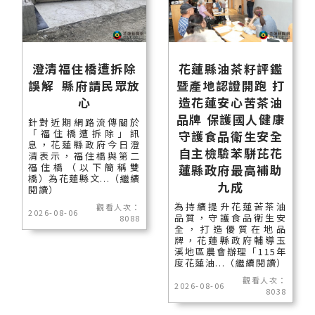
澄清福住橋遭拆除
花蓮縣油茶籽評鑑
誤解 縣府請民眾放
暨產地認證開跑 打
心
造花蓮安心苦茶油
品牌 保護國人健康
針對近期網路流傳關於
「福住橋遭拆除」訊
守護食品衛生安全
息，花蓮縣政府今日澄
自主檢驗苯駢芘花
清表示，福住橋與第二
福住橋（以下簡稱雙
蓮縣政府最高補助
橋）為花蓮縣文...（繼續
九成
閱讀）
為持續提升花蓮苦茶油
觀看人次：
2026-08-06
品質，守護食品衛生安
8088
全，打造優質在地品
牌，花蓮縣政府輔導玉
溪地區農會辦理「115年
度花蓮油...（繼續閱讀）
觀看人次：
2026-08-06
8038