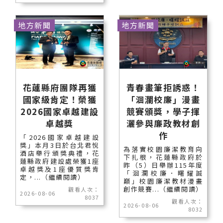
地方新聞
地方新聞
花蓮縣府團隊再獲
青春畫筆拒誘惑！
國家級肯定！榮獲
「洄瀾校廉」漫畫
2026國家卓越建設
競賽頒獎，學子揮
卓越獎
灑參與廉政教材創
作
「2026國家卓越建設
獎」本月3日於台北君悅
為落實校園廉潔教育向
酒店舉行頒獎典禮，花
下扎根，花蓮縣政府於
蓮縣政府建設處榮獲1座
昨（5）日舉辦115年度
卓越獎及1座優質獎肯
「洄瀾校廉．曙耀誠
定，...（繼續閱讀）
巔」校園廉潔教材漫畫
創作競賽...（繼續閱讀）
觀看人次：
2026-08-06
8037
觀看人次：
2026-08-06
8032