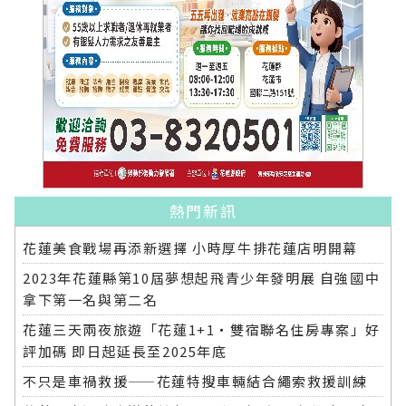
熱門新訊
花蓮美食戰場再添新選擇 小時厚牛排花蓮店明開幕
2023年花蓮縣第10屆夢想起飛青少年發明展 自強國中
拿下第一名與第二名
花蓮三天兩夜旅遊「花蓮1+1‧雙宿聯名住房專案」好
評加碼 即日起延長至2025年底
不只是車禍救援——花蓮特搜車輛結合繩索救援訓練