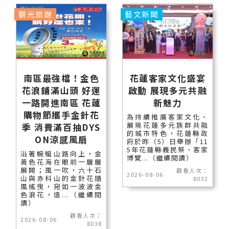
觀光旅遊
藝文新聞
南區最強檔！金色
花蓮客家文化盛宴
花浪鋪滿山頭 好運
啟動 展現多元共融
一路開進南區 花蓮
新魅力
購物節攜手金針花
為持續推廣客家文化、
展現花蓮多元族群共融
季 消費滿百抽DYS
的城市特色，花蓮縣政
ON涼感風扇
府於昨（5）日舉辦「11
5年花蓮縣義民祭、客家
沿著蜿蜒山路向上，金
博覽...（繼續閱讀）
黃色花海在眼前一層層
展開；風一吹，六十石
觀看人次：
2026-08-06
山與赤科山的金針花隨
8032
風搖曳，宛如一波波金
色浪花，遠...（繼續閱
讀）
觀看人次：
2026-08-06
8038