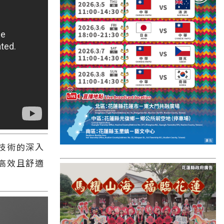
國外報導
台東縣
關山鎮
苗栗縣
其他地區
新竹市
和平鄉
技術的深入
台南市
高效且舒適
澎湖縣
香港
台東市