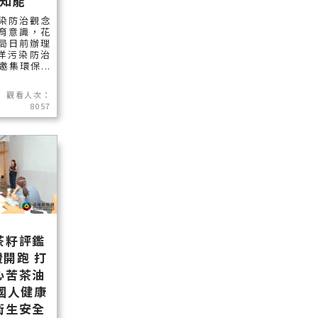
知能
染防治觀念
育意識，花
局日前辦理
海洋污染防治
集環保...
觀看人次：
8057
茶籽評鑑
開跑 打
心苦茶油
國人健康
衛生安全