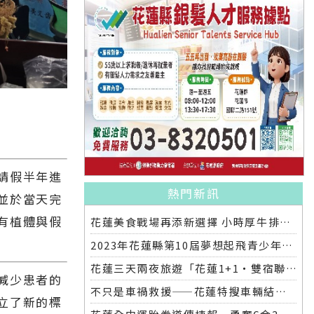
請假半年進
熱門新訊
並於當天完
有植體與假
花蓮美食戰場再添新選擇 小時厚牛排花蓮店明開幕
2023年花蓮縣第10屆夢想起飛青少年發明展 自強國中拿下第一名與第二名
花蓮三天兩夜旅遊「花蓮1+1‧雙宿聯名住房專案」好評加碼 即日起延長至2025年底
減少患者的
不只是車禍救援——花蓮特搜車輛結合繩索救援訓練
立了新的標