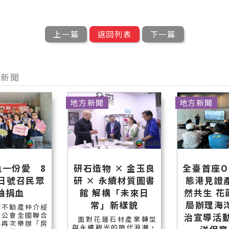
上一篇
返回列表
下一篇
他新聞
地方新聞
地方新聞
血一份愛 8
研石造物 × 金玉良
全臺首座O
仲日號召民眾
研 × 永續材質圖書
態港見證
袖捐血
館 解構「未來日
然共生 花
常」新樣貌
局辦理海
國不動產仲介經
業公會全國聯合
治宣導活動
面對花蓮石材產業轉型
年再次舉辦「房
與永續觀光的時代浪潮，