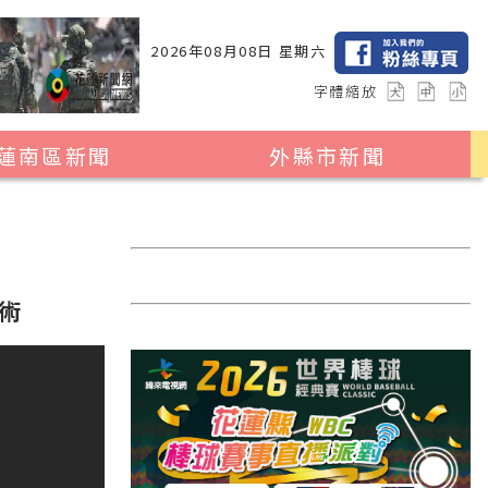
2026年08月08日 星期六
字體縮放
蓮南區新聞
外縣市新聞
瑞穗鄉
花蓮縣全區
玉里鎮
2024暑期夏令營專區
卓溪鄉
台北市
術
富里鄉
新北市
台中市
彰化縣
高雄市