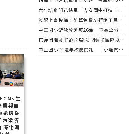
花蓮全中運跆拳道傳捷報 勇奪6金3銀 各校表現亮眼
六年培育開花結果 吉安國中打造「微笑美男」全中運金牌
沒跟上會後悔！花蓮免費AI行銷工具開放體驗，花蓮20+商家已完成第一波登記！
中正國小游泳隊勇奪26金 市長盃分齡游泳錦標賽再創佳績
花蓮國際藝術節登場!法國藝術團隊以巨型木偶掀起夜間藝術盛宴
中正國小70週年校慶開跑 「小老闆大市集」實踐學習傳遞愛
ECMs生
產業與自
蓮縣環保
洋污染防
 深化海