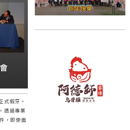
雲林縣
長濱鄉
台東市
池上鄉
鹿野鄉
彰化縣
正式假牙。
。透過專業
套件，即使面