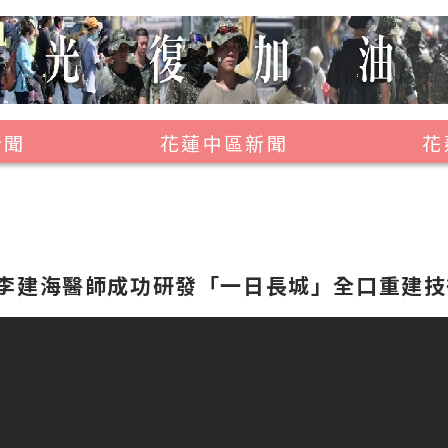
新聞
花蓮中區新聞
花
壽豐鄉
鳳林鎮
萬榮鄉
李建海醫師成功研發「一日長城」全口重建技
光復鄉
豐濱鄉