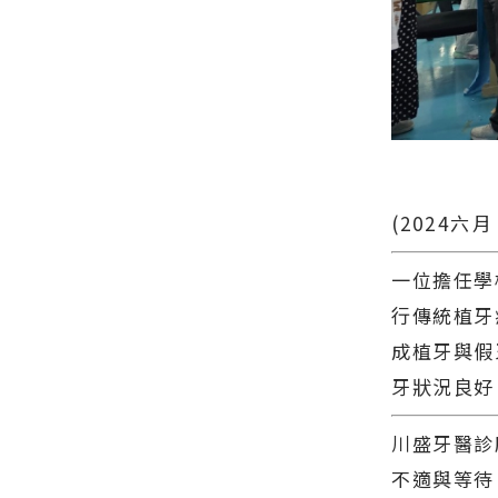
奪金牌榮
聞－最快速
今日新聞報
耀！∣花蓮
的今日新聞
導 最新的在
新聞網官方
報導 最新的
地資訊！
網站各類新
在地資訊！
聞－最快速
的今日新聞
報導 最新的
在地資訊！
(
2024六
一位擔任學
行傳統植牙
成植牙與假
牙狀況良好
川盛牙醫診
不適與等待