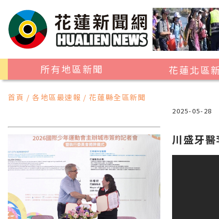
所有地區新聞
花蓮北區
花蓮市
首頁 / 各地區最速報 / 花蓮縣全區新聞
吉安鄉
2025-05-28
新城鄉
川盛牙醫
秀林鄉