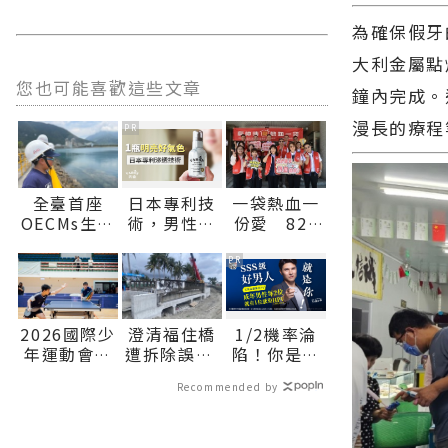
為確保假牙
大利金屬點
您也可能喜歡這些文章
鐘內完成。
漫長的療程
PR
全臺首座
日本專利技
一袋熱血一
OECMs生態
術，男性氣
份愛 820
港見證產業
色好明亮
房仲日號召
與自然共生
民眾挽袖捐
PR
花蓮縣環保
血∣花蓮新
局辦理海洋
聞網官方網
污染防治宣
站各類新聞
2026國際少
澄清福住橋
1/2機率淪
導活動 深化
－最快速的
年運動會桌
遭拆除誤解
陷！你是好
海洋保育知
今日新聞報
球激戰：男
縣府請民眾
男人還是渣
能∣花蓮新
導 最新的在
Recommended by
女單打四強
放心∣花蓮
男？關鍵在
聞網官方網
地資訊！
出爐，明日
新聞網官方
這
站各類新聞
巔峰對決爭
網站各類新
－最快速的