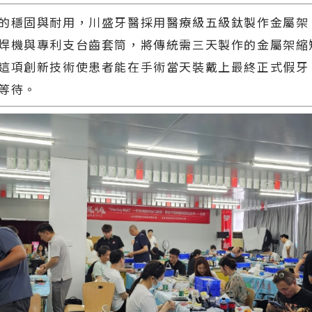
的穩固與耐用，川盛牙醫採用醫療級五級鈦製作金屬架
焊機與專利支台齒套筒，將傳統需三天製作的金屬架縮
這項創新技術使患者能在手術當天裝戴上最終正式假牙
等待。