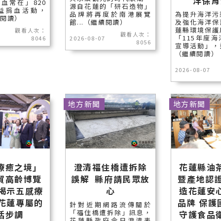
洋保育
血常在」820
源自花蓮的「研石造物」
益捐血活動，
品牌將再度於南港展覽
為提升海洋污
續閱讀）
館...（繼續閱讀）
及強化海洋保
蓮縣環境保護
觀看人次：
觀看人次：
「115年度
8046
2026-08-07
8056
宣導活動」，邀
（繼續閱讀）
2026-08-07
地方新聞
地方新聞
療癒之境」
澄清福住橋遭拆除
花蓮縣油
貿高齡博覽
誤解 縣府請民眾放
暨產地認證
長揭示五感療
心
造花蓮安
受花蓮專屬的
品牌 保護
針對近期網路流傳關於
「福住橋遭拆除」訊息，
活步調
守護食品
花蓮縣政府今日澄清表