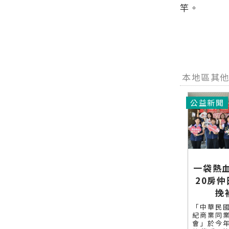
竿。
本地區其
公益新聞
一袋熱
20房
挽
「中華民
紀商業同
會」於今