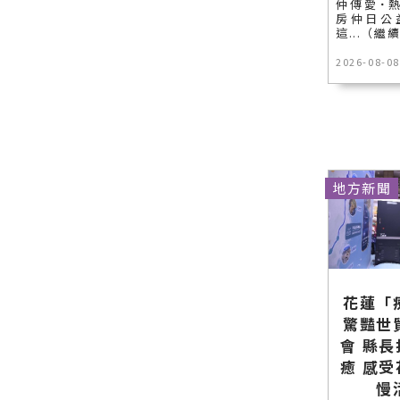
仲傳愛˙熱
房仲日公
這...（繼
2026-08-08
地方新聞
花蓮「
驚豔世
會 縣
癒 感
慢