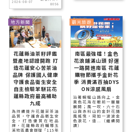
2026-08-07
8056
地方新聞
觀光旅遊
花蓮縣油茶籽評鑑
南區最強檔！金色
暨產地認證開跑 打
花浪鋪滿山頭 好運
造花蓮安心苦茶油
一路開進南區 花蓮
品牌 保護國人健康
購物節攜手金針花
守護食品衛生安全
季 消費滿百抽DYS
自主檢驗苯駢芘花
ON涼感風扇
蓮縣政府最高補助
沿著蜿蜒山路向上，金
黃色花海在眼前一層層
九成
展開；風一吹，六十石
為持續提升花蓮苦茶油
山與赤科山的金針花隨
品質，守護食品衛生安
風搖曳，宛如一波波金
全，打造優質在地品
色浪花，遠...（繼續閱
牌，花蓮縣政府輔導玉
讀）
溪地區農會辦理「115年