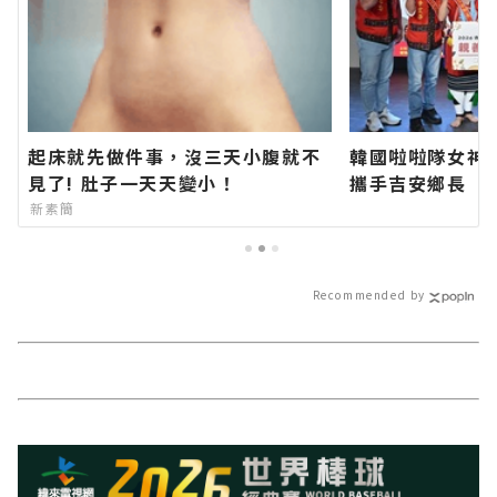
起床就先做件事，沒三天小腹就不
韓國啦啦隊女神
見了! 肚子一天天變小！
攜手吉安鄉長 期
加「山海共鳴•
新素簡
族聯合豐年節∣
站各類新聞－最
導 最新的在地資
Recommended by