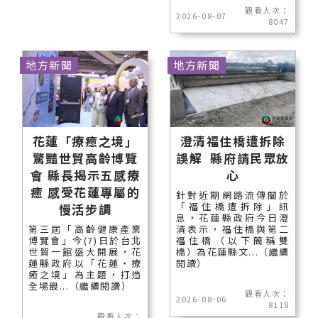
觀看人次：
2026-08-07
8047
地方新聞
地方新聞
花蓮「療癒之境」
澄清福住橋遭拆除
驚豔世貿高齡博覽
誤解 縣府請民眾放
會 縣長揭示五感療
心
癒 感受花蓮專屬的
針對近期網路流傳關於
「福住橋遭拆除」訊
慢活步調
息，花蓮縣政府今日澄
第三屆「高齡健康產業
清表示，福住橋與第二
博覽會」今(7)日於台北
福住橋（以下簡稱雙
世貿一館盛大開展，花
橋）為花蓮縣文...（繼續
蓮縣政府以「花蓮‧療
閱讀）
癒之境」為主題，打造
全場最...（繼續閱讀）
觀看人次：
2026-08-06
8118
觀看人次：