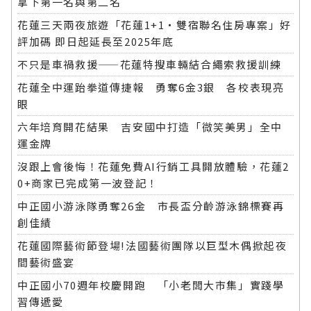
拿下第一名與第二名
花蓮三天兩夜旅遊「花蓮1+1‧雙宿聯名住房專案」好
評加碼 即日起延長至2025年底
不只是車禍救援——花蓮特搜車輛結合繩索救援訓練
花蓮全中運跆拳道傳捷報 勇奪6金3銀 各校表現亮
眼
六年培育開花結果 吉安國中打造「微笑美男」全中
運金牌
沒跟上會後悔！花蓮免費AI行銷工具開放體驗，花蓮2
0+商家已完成第一波登記！
中正國小游泳隊勇奪26金 市長盃分齡游泳錦標賽再
創佳績
花蓮國際藝術節登場!法國藝術團隊以巨型木偶掀起夜
間藝術盛宴
中正國小70週年校慶開跑 「小老闆大市集」實踐學
習傳遞愛