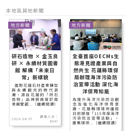
本地區其他新聞
地方新聞
地方新聞
研石造物 × 金玉良
全臺首座OECMs生
研 × 永續材質圖書
態港見證產業與自
館 解構「未來日
然共生 花蓮縣環保
常」新樣貌
局辦理海洋污染防
治宣導活動 深化海
面對花蓮石材產業轉型
與永續觀光的時代浪
洋保育知能
潮，源自花蓮的「研石
造物」品牌將再度於南
為提升海洋污染防治觀
港展覽館...（繼續閱讀）
念及強化海洋保育意
識，花蓮縣環境保護局
日前辦理「115年度海洋
觀看人次：
污染防治宣導活動」，
2026-08-07
8047
邀集環保...（繼續閱讀）