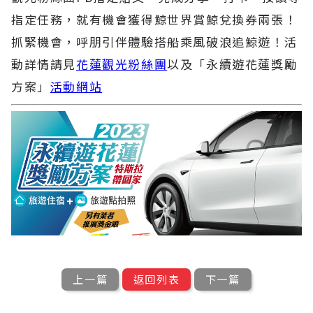
指定任務，就有機會獲得鯨世界賞鯨兌換券兩張！
抓緊機會，呼朋引伴體驗搭船乘風破浪追鯨遊！活
動詳情請見
花蓮觀光粉絲團
以及「永續遊花蓮獎勵
方案」
活動網站
上一篇
返回列表
下一篇