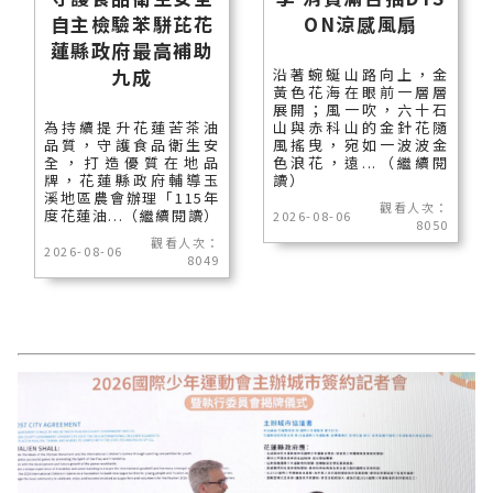
自主檢驗苯駢芘花
ON涼感風扇
蓮縣政府最高補助
九成
沿著蜿蜒山路向上，金
黃色花海在眼前一層層
展開；風一吹，六十石
為持續提升花蓮苦茶油
山與赤科山的金針花隨
品質，守護食品衛生安
風搖曳，宛如一波波金
全，打造優質在地品
色浪花，遠...（繼續閱
牌，花蓮縣政府輔導玉
讀）
溪地區農會辦理「115年
觀看人次：
度花蓮油...（繼續閱讀）
2026-08-06
8050
觀看人次：
2026-08-06
8049