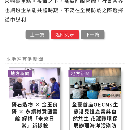
來觀察重點。疫情之下，醫療前線緊繃，社會各界
也期盼企業能共體時艱，不要在全民防疫之際選擇
從中謀利。
上一篇
返回列表
下一篇
本地區其他新聞
地方新聞
地方新聞
研石造物 × 金玉良
全臺首座OECMs生
研 × 永續材質圖書
態港見證產業與自
館 解構「未來日
然共生 花蓮縣環保
常」新樣貌
局辦理海洋污染防