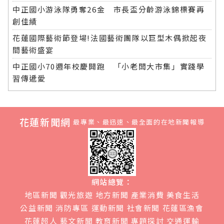
中正國小游泳隊勇奪26金 市長盃分齡游泳錦標賽再
創佳績
花蓮國際藝術節登場!法國藝術團隊以巨型木偶掀起夜
間藝術盛宴
中正國小70週年校慶開跑 「小老闆大市集」實踐學
習傳遞愛
花蓮新聞網
最專業、最迅速、最全面的在地新聞報導
網站總覽：
地區新聞
觀光旅遊
地方新聞
產業消費
美食生活
公益新聞
消防專區
運動新聞
社會新聞
花蓮區漁會
花蓮超人
藝文新聞
教育新聞
專題探討
交通運輸