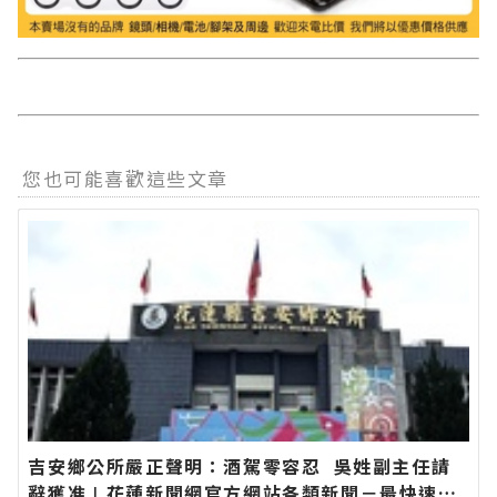
您也可能喜歡這些文章
吉安鄉公所嚴正聲明：酒駕零容忍 吳姓副主任請
辭獲准∣花蓮新聞網官方網站各類新聞－最快速的