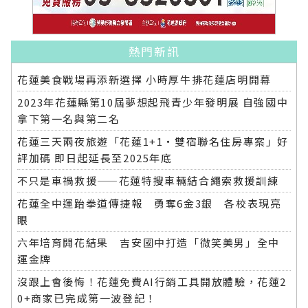
熱門新訊
花蓮美食戰場再添新選擇 小時厚牛排花蓮店明開幕
2023年花蓮縣第10屆夢想起飛青少年發明展 自強國中
拿下第一名與第二名
花蓮三天兩夜旅遊「花蓮1+1‧雙宿聯名住房專案」好
評加碼 即日起延長至2025年底
不只是車禍救援——花蓮特搜車輛結合繩索救援訓練
花蓮全中運跆拳道傳捷報 勇奪6金3銀 各校表現亮
眼
六年培育開花結果 吉安國中打造「微笑美男」全中
運金牌
沒跟上會後悔！花蓮免費AI行銷工具開放體驗，花蓮2
0+商家已完成第一波登記！