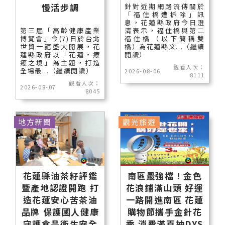
慢活步調
針對近期網路流傳關於
「福住橋遭拆除」訊
息，花蓮縣政府今日澄
第三屆「高齡健康產業
清表示，福住橋與第二
博覽會」今(7)日於台北
福住橋（以下簡稱雙
世貿一館盛大開展，花
橋）為花蓮縣文...（繼續
蓮縣政府以「花蓮‧療
閱讀）
癒之境」為主題，打造
觀看人次：
全場最...（繼續閱讀）
2026-08-06
8111
觀看人次：
2026-08-07
8045
地方新聞
觀光旅遊
花蓮縣油茶籽評鑑
南區最強檔！金色
暨產地認證開跑 打
花浪鋪滿山頭 好運
造花蓮安心苦茶油
一路開進南區 花蓮
品牌 保護國人健康
購物節攜手金針花
守護食品衛生安全
季 消費滿百抽DYS