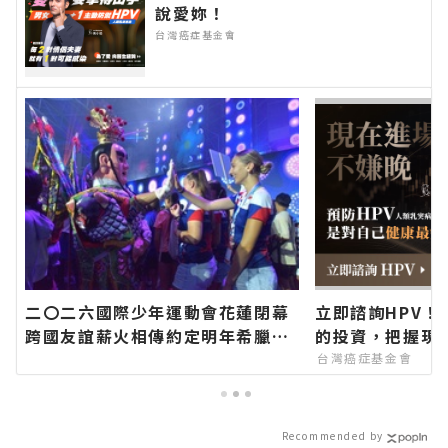
說愛妳！
台灣癌症基金會
二〇二六國際少年運動會花蓮閉幕
立即諮詢HPV！
跨國友誼薪火相傳約定明年希臘見
的投資，把握現
∣花蓮新聞網官方網站各類新聞－
台灣癌症基金會
最快速的今日新聞報導 最新的在地
資訊！
Recommended by