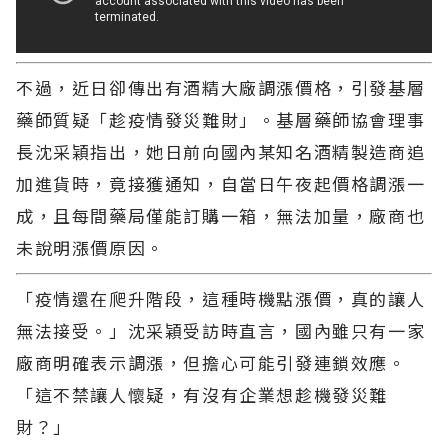
不過，近日卻傳出有酒精大廠調漲價格，引發基層
藥師質疑「趁疫情發災難財」。基層藥師協會理事
長沈采穎指出，她日前向國內某知名酒精製造商追
國內COVID-19疫情再度升溫，根據疾管署預
加進貨時，竟接獲通知，自當日午夜起價格調漲一
估，本波疫情將於6月底至7月初達到高峰，單週
成，且每間藥局僅能訂購一箱，無法加量，廠商也
就診人次恐突破20萬。隨著確診數字攀升，基層
未說明漲價原因。
藥局也再度感受到防疫物資的搶購壓力，尤其以
酒精產品最為熱銷。
「疫情還在爬升階段，這種時機點漲價，真的讓人
無法接受。」沈采穎受訪時直言，國內雖只有一家
廠商明確表示調漲，但擔心可能引發連鎖效應。
「這不禁讓人懷疑，有沒有企業想趁機發災難
財？」