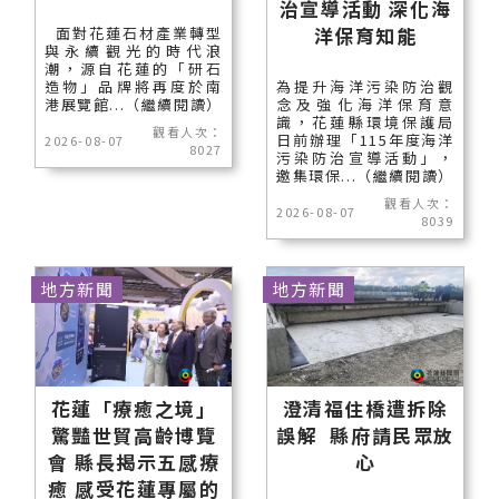
治宣導活動 深化海
洋保育知能
面對花蓮石材產業轉型
與永續觀光的時代浪
潮，源自花蓮的「研石
造物」品牌將再度於南
為提升海洋污染防治觀
港展覽館...（繼續閱讀）
念及強化海洋保育意
識，花蓮縣環境保護局
觀看人次：
日前辦理「115年度海洋
2026-08-07
8027
污染防治宣導活動」，
邀集環保...（繼續閱讀）
觀看人次：
2026-08-07
8039
地方新聞
地方新聞
花蓮「療癒之境」
澄清福住橋遭拆除
驚豔世貿高齡博覽
誤解 縣府請民眾放
會 縣長揭示五感療
心
癒 感受花蓮專屬的