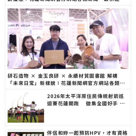
今日新聞報導 最新的在地資訊！
研石造物 × 金玉良研 × 永續材質圖書館 解構
「未來日常」新樣貌∣花蓮新聞網官方網站各類新
聞－最快速的今日新聞報導 最新的在地資訊！
2026年太平洋原住民傳統射箭巡
迴賽花蓮開跑 徵集全國好手 巡
迴積分串聯山海部落 即日起開放
報名∣花蓮新聞網官方網站各類新
聞－最快速的今日新聞報導 最新
的在地資訊！
伴侶和妳一起預防HPV，才有資格