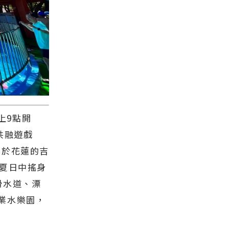
早上9點開
共融遊戲
位於花蓮的吉
炎夏日中搖身
滑水道、漂
業水樂園，