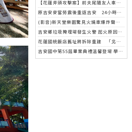
【花蓮斧頭攻擊案】前夫尾隨友人車返家 潛入斧砍前妻 遭警方逮捕移送
原吉安麥當勞震後重返吉安 24小時營運7月28日盛大開幕
(影音)新天堂樂園驚見火燒車爆炸聲連連 警消撲滅後竟現焦屍
吉安鄉垃圾掩埋場發生火警 起火原因待釐清
花蓮國統飯店舊址將拆除重建 「北昌安居」社會住宅預計2029年完工
吉安國中第55屆畢業典禮溫馨登場 學生獻花擁抱感動全場