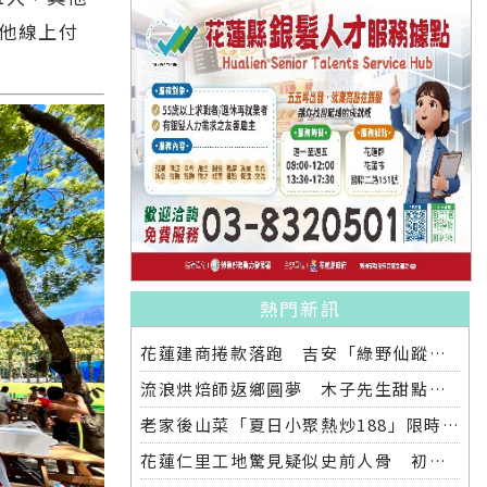
他線上付
熱門新訊
花蓮建商捲款落跑 吉安「綠野仙蹤」整棟2.6億將法拍
流浪烘焙師返鄉圓夢 木子先生甜點工作坊吉安正式開幕
老家後山菜「夏日小聚熱炒188」限時開桌，只在太 昌店獨家登場
花蓮仁里工地驚見疑似史前人骨 初判無刑事成分引發關注