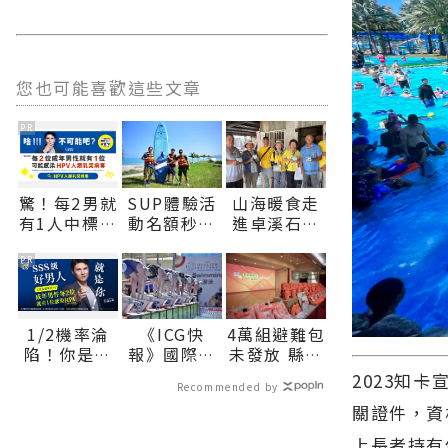
您也可能喜歡這些文章
PR
驚！每2男就
SUP體驗活
山海暖食走
有1人中標？
動名額秒殺
進卓溪石平
不可能吧？
花蓮市公所
部落 志工
協調加開邀
跨越山海守
PR
市民共遊北
護偏鄉長者
濱∣花蓮新
身心靈∣花
聞網官方網
蓮新聞網官
1/2機率淪
《ICG快
4萬組避難包
站各類新聞
方網站各類
陷！你是好
報》國際少
未發放 縣府
－最快速的
新聞－最快
男人還是渣
年運動會游
應說明並審
2023知
今日新聞報
速的今日新
Recommended by
男？關鍵在
泳池畔傳捷
視資源配置
導 最新的在
聞報導 最新
關證件，資
這
報 中華臺北
∣花蓮新聞
地資訊！
的在地資
泳將摘2金∣
網官方網站
訊！
上長者持有