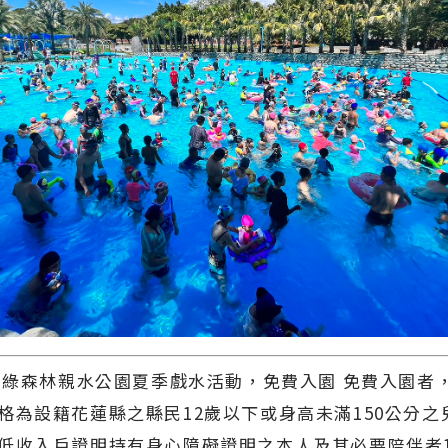
卡宣綠森林親水公園夏季戲水活動，免費入園 免費入園者
格為設籍花蓮縣之縣民12歲以下或身高未滿150公分之
低收入戶證明持有身心障礙證明之本人及其必要陪伴者