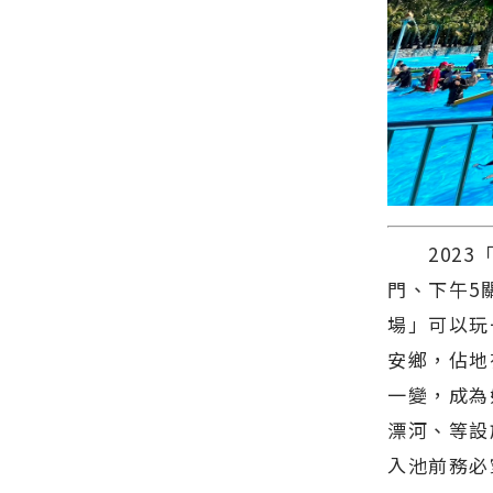
2023「知
門、下午5
場」可以玩
安鄉，佔地
一變，成為
漂河、等設
入池前務必