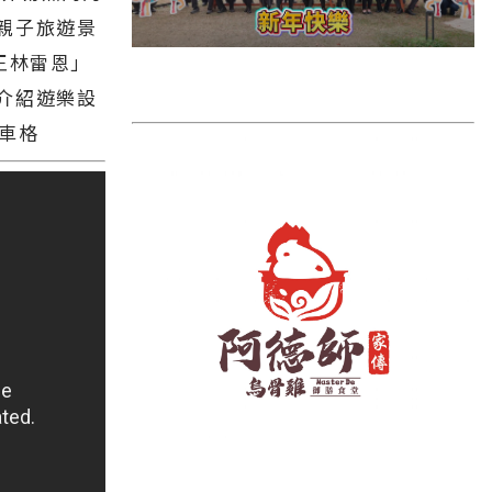
雲林縣
親子旅遊景
長濱鄉
王林雷恩」
台東市
介紹遊樂設
車格
池上鄉
鹿野鄉
彰化縣