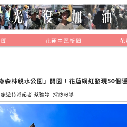
新聞
花蓮中區新聞
花
壽豐鄉
鳳林鎮
萬榮鄉
綠森林親水公園」開園！花蓮網紅發現50個
光復鄉
 旅遊特派記者 蔡雅婷 採訪報導
豐濱鄉