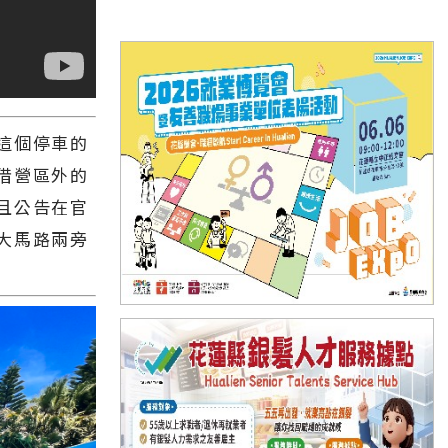
這個停車的
借營區外的
且公告在官
大馬路兩旁