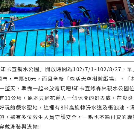
卡宣親水公園」開放時間為102/7/1~102/8/27，
關門，門票50元，而且全新「森活天空樹遊戲場」、「
一整天，準備一起來放電玩吧!知卡宣綠森林親水公園
有11公頃，原本只是花蓮人一個休閒的好去處，在炎
好玩的戲水聖地，這裡有8米高旋轉滑水道及衝浪池、
施，還有多位救生人員守護安全。一點也不輸付費的專
穿戴泳裝與泳帽!