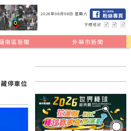
2026年08月08日 星期六
字體縮放
蓮南區新聞
外縣市新聞
瑞穗鄉
花蓮縣全區
玉里鎮
2024暑期夏令營專區
卓溪鄉
台北市
隱藏停車位
富里鄉
新北市
台中市
彰化縣
高雄市