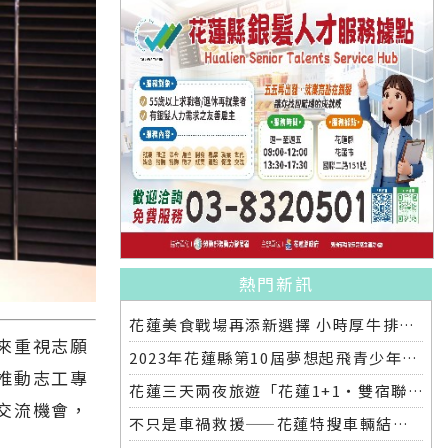
熱門新訊
花蓮美食戰場再添新選擇 小時厚牛排花蓮店明開幕
來重視志願
2023年花蓮縣第10屆夢想起飛青少年發明展 自強國中拿下第一名與第二名
推動志工專
花蓮三天兩夜旅遊「花蓮1+1‧雙宿聯名住房專案」好評加碼 即日起延長至2025年底
交流機會，
不只是車禍救援——花蓮特搜車輛結合繩索救援訓練