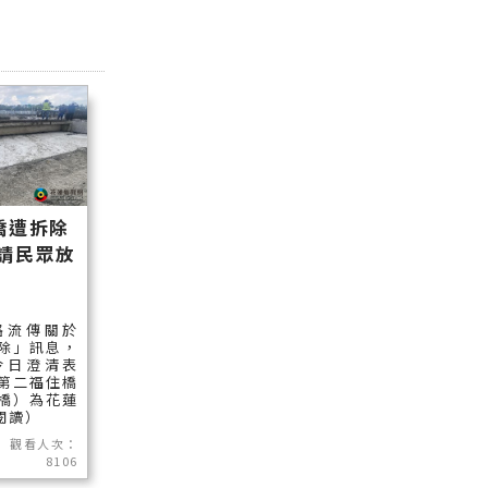
橋遭拆除
請民眾放
路流傳關於
除」訊息，
今日澄清表
第二福住橋
橋）為花蓮
續閱讀）
觀看人次：
8106