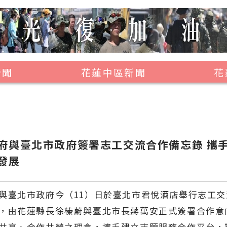
新聞
花蓮中區新聞
花
壽豐鄉
鳳林鎮
萬榮鄉
府與臺北市政府簽署志工交流合作備忘錄 攜
光復鄉
發展
豐濱鄉
與臺北市政府今（11）日於臺北市君悅酒店舉行志工
，由花蓮縣長徐榛蔚與臺北市長蔣萬安正式簽署合作意
共享、合作共榮之理念，攜手建立志願服務合作平台，