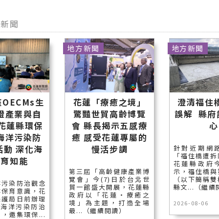
他新聞
地方新聞
地方新聞
OECMs生
花蓮「療癒之境」
澄清福住
證產業與自
驚豔世貿高齡博覽
誤解 縣府
 花蓮縣環保
會 縣長揭示五感療
心
海洋污染防
癒 感受花蓮專屬的
活動 深化海
慢活步調
針對近期網
「福住橋遭拆
保育知能
花蓮縣政府
第三屆「高齡健康產業博
示，福住橋與
覽會」今(7)日於台北世
（以下簡稱雙
洋污染防治觀念
貿一館盛大開展，花蓮縣
縣文...（繼
洋保育意識，花
政府以「花蓮‧療癒之
保護局日前辦理
境」為主題，打造全場
2026-08-06
度海洋污染防治
最...（繼續閱讀）
，邀集環保...