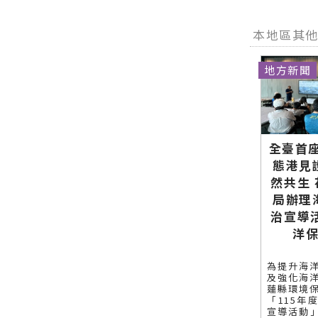
本地區其
地方新聞
全臺首座
態港見
然共生
局辦理
治宣導
洋
為提升海
及強化海
蓮縣環境
「115年
宣導活動」