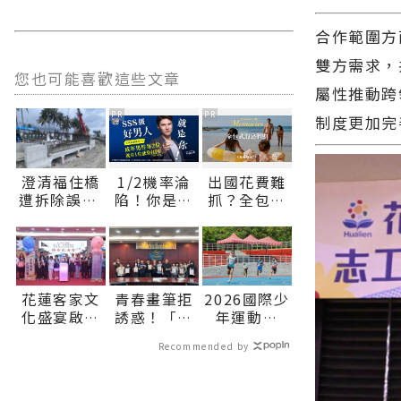
合作範圍方
雙方需求，
您也可能喜歡這些文章
屬性推動跨
PR
PR
制度更加完
澄清福住橋
1/2機率淪
出國花費難
遭拆除誤解
陷！你是好
抓？全包式
縣府請民眾
男人還是渣
海島假期，
放心∣花蓮
男？關鍵在
一價搞定食
新聞網官方
這
宿玩樂，省
網站各類新
錢更省心！
聞－最快速
花蓮客家文
青春畫筆拒
2026國際少
的今日新聞
化盛宴啟動
誘惑！「洄
年運動會
報導 最新的
展現多元共
瀾校廉」漫
ICG花蓮登
在地資訊！
Recommended by
融新魅力∣
畫競賽頒
場 世界少
花蓮新聞網
獎，學子揮
年田徑好手
官方網站各
灑參與廉政
齊聚競技