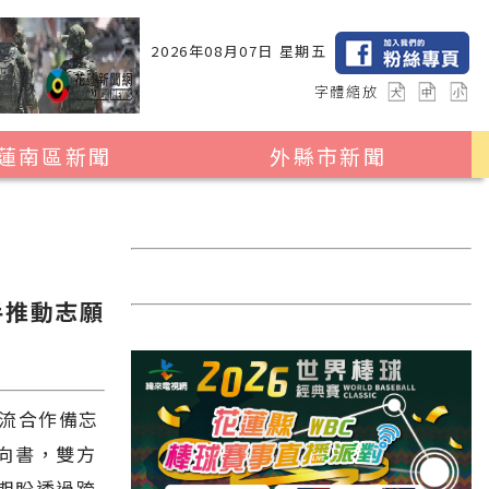
2026年08月07日 星期五
字體縮放
蓮南區新聞
外縣市新聞
瑞穗鄉
花蓮縣全區
玉里鎮
2024暑期夏令營專區
卓溪鄉
台北市
手推動志願
富里鄉
新北市
台中市
彰化縣
交流合作備忘
向書，雙方
高雄市
期盼透過跨