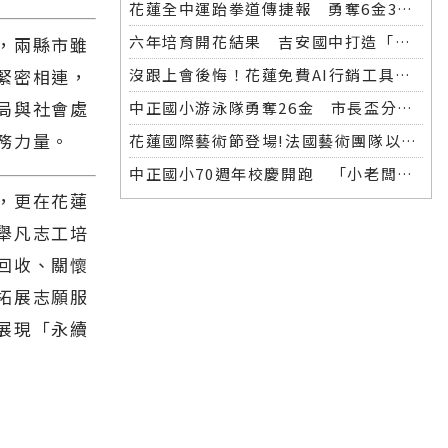
花蓮全中運跆拳道傳捷報 勇奪6金3銀 各校表現亮眼
六年培育開花結果 吉安國中打造「微笑美男」全中運金牌
，兩縣市雖
緊密相連，
沒跟上會後悔！花蓮免費AI行銷工具開放體驗，花蓮20+商家已完成第一波登記！
局與社會處
中正國小游泳隊勇奪26金 市長盃分齡游泳錦標賽再創佳績
務力量。
花蓮國際藝術節登場!法國藝術團隊以巨型木偶掀起夜間藝術盛宴
中正國小70週年校慶開跑 「小老闆大市集」實踐學習傳遞愛
，更在花蓮
舉凡志工培
回收、關懷
拓展志願服
展現「永續