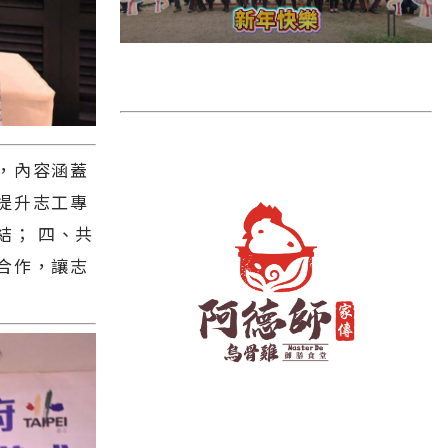
雲林縣
長濱鄉
台東市
池上鄉
鹿野鄉
，內容涵蓋
提升志工專
彰化縣
結； 四、共
合作，讓志