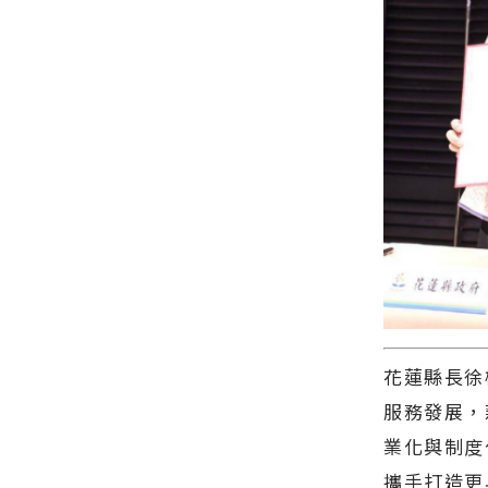
類新聞－最
教材創作∣
地主花蓮展
快速的今日
花蓮新聞網
現運動城市
新聞報導 最
官方網站各
魅力∣花蓮
新的在地資
類新聞－最
新聞網官方
訊！
快速的今日
網站各類新
新聞報導 最
聞－最快速
新的在地資
的今日新聞
訊！
報導 最新的
在地資訊！
花蓮縣長徐
服務發展，
業化與制度
攜手打造更