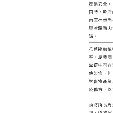
網站各類新
產業安全。
今日新聞報
聞－最快速
導 最新的在
同時，縣府
的今日新聞
地資訊！
報導 最新的
肉庫存量尚
在地資訊！
與冷藏豬肉
購。
花蓮縣動植
率，屬我國
糞便中可存
傳染病，但
對畜牧產業
疫偏方，以
動防所長周
視、物資運