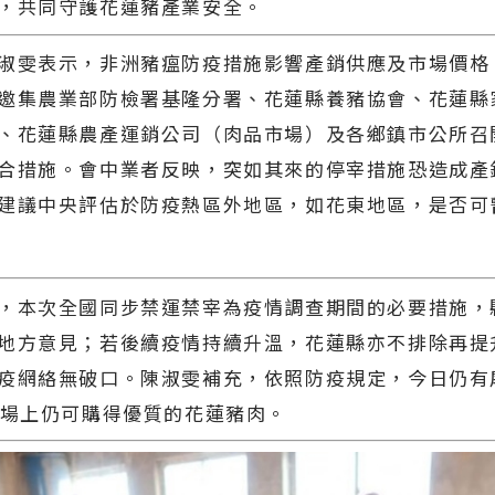
，共同守護花蓮豬產業安全。
淑雯表示，非洲豬瘟防疫措施影響產銷供應及市場價格
邀集農業部防檢署基隆分署、花蓮縣養豬協會、花蓮縣
、花蓮縣農產運銷公司（肉品市場）及各鄉鎮市公所召
合措施。會中業者反映，突如其來的停宰措施恐造成產
建議中央評估於防疫熱區外地區，如花東地區，是否可
，本次全國同步禁運禁宰為疫情調查期間的必要措施，
地方意見；若後續疫情持續升溫，花蓮縣亦不排除再提
疫網絡無破口。陳淑雯補充，依照防疫規定，今日仍有
市場上仍可購得優質的花蓮豬肉。