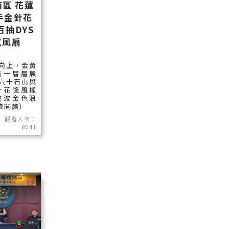
區 花蓮
手金針花
百抽DYS
感風扇
向上，金黃
前一層層展
六十石山與
針花隨風搖
波波金色浪
繼續閱讀）
觀看人次：
8041