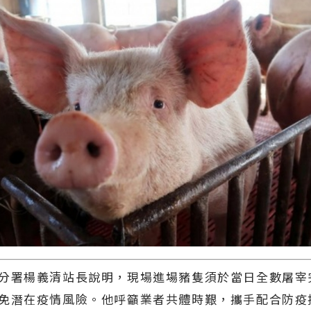
分署楊義清站長說明，現場進場豬隻須於當日全數屠宰
免潛在疫情風險。他呼籲業者共體時艱，攜手配合防疫