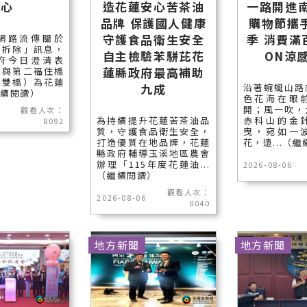
心
造花蓮安心苦茶油
一路開進南
品牌 保護國人健康
購物節攜
守護食品衛生安全
季 消費滿
網路流傳關於
遭拆除」訊息，
自主檢驗苯駢芘花
ON涼
府今日澄清表
蓮縣政府最高補助
橋與第二福住橋
稱雙橋）為花蓮
九成
沿著蜿蜒山路
繼續閱讀）
色花海在眼
開；風一吹，
觀看人次：
為持續提升花蓮苦茶油品
赤科山的金
8092
質，守護食品衛生安全，
曳，宛如一
打造優質在地品牌，花蓮
花，遠...（
縣政府輔導玉溪地區農會
辦理「115年度花蓮油...
2026-08-06
（繼續閱讀）
觀看人次：
2026-08-06
8040
地方新聞
地方新聞