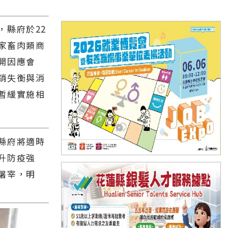
，縣府於22
家畜肉類商
開因應會
銷失衡與消
暫緩實施相
縣府將適時
升防疫強
屠宰，明