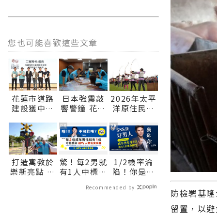
您也可能喜歡這些文章
花蓮市道路
日本強震敲
2026年太平
建設獲中央
響警鐘 花蓮
洋原住民傳
肯定 勇奪
市兵棋推演
統射箭巡迴
「2026馬路
強化城市防
賽花蓮開
PR
PR
好行評選」
災韌性∣花
跑 徵集全
優良、佳作
蓮新聞網官
國好手 巡迴
雙獎∣花蓮
方網站各類
積分串聯山
打造寓教於
驚！每2男就
1/2機率淪
新聞網官方
新聞－最快
海部落 即
樂新亮點 大
有1人中標？
陷！你是好
網站各類新
速的今日新
日起開放報
本交通主題
不可能吧？
男人還是渣
聞－最快速
聞報導 最新
名∣花蓮新
Recommended by
公園將開放
男？關鍵在
防檢署基隆
的今日新聞
的在地資
聞網官方網
體驗∣花蓮
這
報導 最新的
訊！
站各類新聞
留置，以避
新聞網官方
在地資訊！
－最快速的