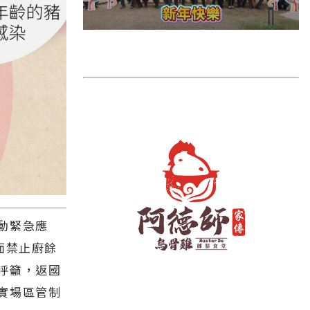
雲林縣
長濱鄉
台東市
池上鄉
鹿野鄉
彰化縣
動緊急應
面禁止廚餘
呼籲，返國
實場區管制