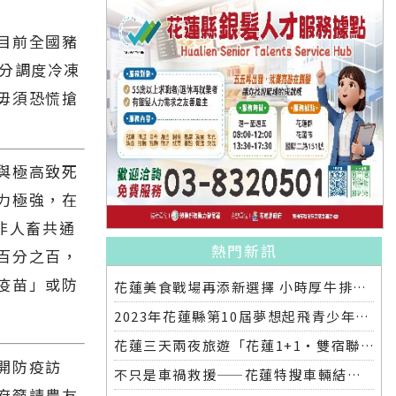
目前全國豬
充分調度冷凍
毋須恐慌搶
與極高致死
力極強，在
病非人畜共通
熱門新訊
百分之百，
疫苗」或防
花蓮美食戰場再添新選擇 小時厚牛排花蓮店明開幕
2023年花蓮縣第10屆夢想起飛青少年發明展 自強國中拿下第一名與第二名
花蓮三天兩夜旅遊「花蓮1+1‧雙宿聯名住房專案」好評加碼 即日起延長至2025年底
開防疫訪
不只是車禍救援——花蓮特搜車輛結合繩索救援訓練
府籲請農友