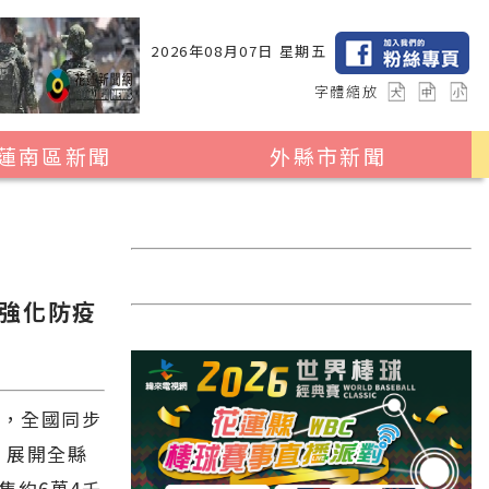
2026年08月07日 星期五
字體縮放
蓮南區新聞
外縣市新聞
瑞穗鄉
花蓮縣全區
玉里鎮
2024暑期夏令營專區
卓溪鄉
台北市
強化防疫
富里鄉
新北市
台中市
彰化縣
起，全國同步
，展開全縣
高雄市
隻約6萬4千