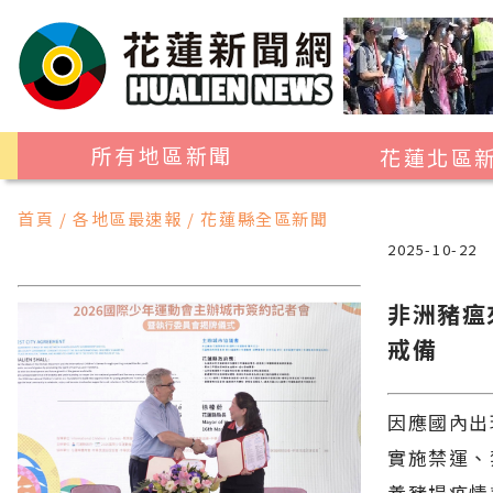
所有地區新聞
花蓮北區
花蓮市
首頁 / 各地區最速報 / 花蓮縣全區新聞
吉安鄉
2025-10-22
新城鄉
非洲豬瘟
秀林鄉
戒備
因應國內出
實施禁運、
養豬場疫情