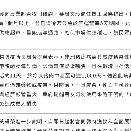
經向農業部畜牧司確認，獲周文玲簡任技正回應指出，
有1個月以上，並已請冷凍公會於禁運禁宰5天期間，
供應超市、量販店等通路，確保市場供應穩定，請民眾
物防疫所長周黃得榮表示，非洲豬瘟病毒具高度傳染性
甲類動物傳染病。該病毒僅感染豬隻，且在環境中存活
活約11天、於冷凍豬肉中甚至可達1,000天。儘管此
目前仍無藥物或疫苗可供防治，一旦感染，死亡率可達
與經濟影響重大。縣府提醒農友切勿使用來路不明的「
免造成更大損失
黃得榮進一步說明，自即日起將會同縣府漁牧科全面展
送及輔導作業；全國禁運期間，豬隻一律不得移動。縣