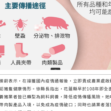
榛蔚表示，在接獲國內疫情通報後，立即責成農業處啟
認豬隻健康情形。徐縣長指出，花蓮縣早於108年即全
養豬業者皆已轉型為飼料飼養，降低疫情傳播風險。她
帶肉製產品入境，以免成為疫情破口；同時也請業者落