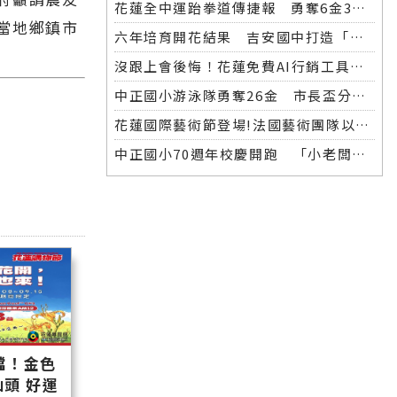
花蓮全中運跆拳道傳捷報 勇奪6金3銀 各校表現亮眼
當地鄉鎮市
六年培育開花結果 吉安國中打造「微笑美男」全中運金牌
沒跟上會後悔！花蓮免費AI行銷工具開放體驗，花蓮20+商家已完成第一波登記！
中正國小游泳隊勇奪26金 市長盃分齡游泳錦標賽再創佳績
花蓮國際藝術節登場!法國藝術團隊以巨型木偶掀起夜間藝術盛宴
中正國小70週年校慶開跑 「小老闆大市集」實踐學習傳遞愛
檔！金色
頭 好運