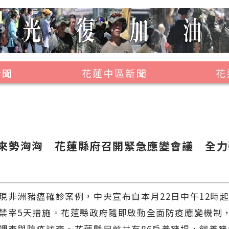
新聞
花蓮中區新聞
花
壽豐鄉
鳳林鎮
萬榮鄉
來勢洶洶 花蓮縣府召開緊急應變會議 全力
光復鄉
豐濱鄉
現非洲豬瘟確診案例，中央宣布自本月22日中午12時
禁宰5天措施。花蓮縣政府隨即啟動全面防疫應變機制
調查與防疫訪查。花蓮縣目前共有86戶養豬場，飼養豬