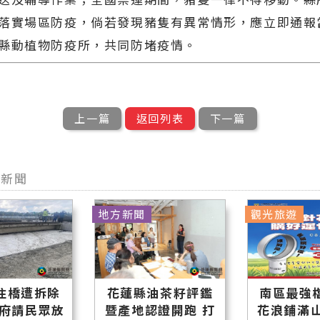
落實場區防疫，倘若發現豬隻有異常情形，應立即通報
縣動植物防疫所，共同防堵疫情。
上一篇
返回列表
下一篇
他新聞
地方新聞
觀光旅遊
住橋遭拆除
花蓮縣油茶籽評鑑
南區最強
縣府請民眾放
暨產地認證開跑 打
花浪鋪滿山