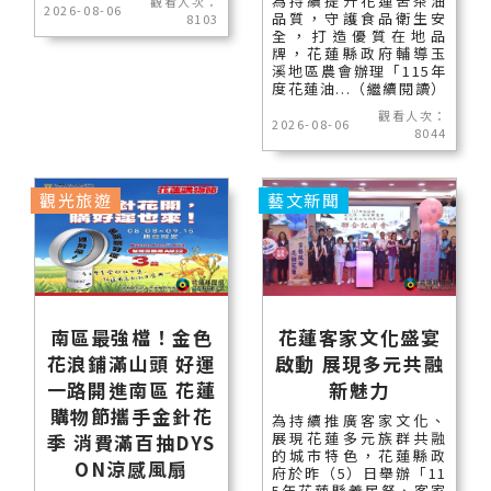
為持續提升花蓮苦茶油
觀看人次：
2026-08-06
品質，守護食品衛生安
8103
全，打造優質在地品
牌，花蓮縣政府輔導玉
溪地區農會辦理「115年
度花蓮油...（繼續閱讀）
觀看人次：
2026-08-06
8044
觀光旅遊
藝文新聞
南區最強檔！金色
花蓮客家文化盛宴
花浪鋪滿山頭 好運
啟動 展現多元共融
一路開進南區 花蓮
新魅力
購物節攜手金針花
為持續推廣客家文化、
展現花蓮多元族群共融
季 消費滿百抽DYS
的城市特色，花蓮縣政
ON涼感風扇
府於昨（5）日舉辦「11
5年花蓮縣義民祭、客家