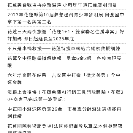
花蓮美食戰場再添新選擇 小時厚牛排花蓮店明開幕
2023年花蓮縣第10屆夢想起飛青少年發明展 自強國中
拿下第一名與第二名
花蓮三天兩夜旅遊「花蓮1+1‧雙宿聯名住房專案」好
評加碼 即日起延長至2025年底
不只是車禍救援——花蓮特搜車輛結合繩索救援訓練
花蓮全中運跆拳道傳捷報 勇奪6金3銀 各校表現亮
眼
六年培育開花結果 吉安國中打造「微笑美男」全中
運金牌
沒跟上會後悔！花蓮免費AI行銷工具開放體驗，花蓮2
0+商家已完成第一波登記！
中正國小游泳隊勇奪26金 市長盃分齡游泳錦標賽再
創佳績
花蓮國際藝術節登場!法國藝術團隊以巨型木偶掀起夜
間藝術盛宴