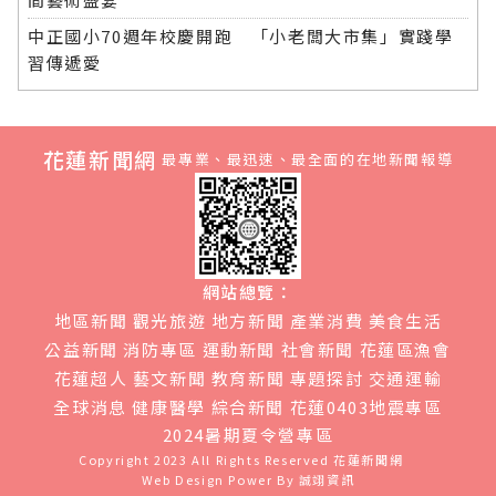
中正國小70週年校慶開跑 「小老闆大市集」實踐學
習傳遞愛
花蓮新聞網
最專業、最迅速、最全面的在地新聞報導
網站總覽：
地區新聞
觀光旅遊
地方新聞
產業消費
美食生活
公益新聞
消防專區
運動新聞
社會新聞
花蓮區漁會
花蓮超人
藝文新聞
教育新聞
專題探討
交通運輸
全球消息
健康醫學
綜合新聞
花蓮0403地震專區
2024暑期夏令營專區
Copyright 2023 All Rights Reserved
花蓮新聞網
Web Design Power By
誠翊資訊