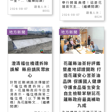
一堂，...（繼續閱讀）
舉行開幕典禮！這是花
蓮首次主...（繼續閱讀）
觀看人次：
2026-08-07
8001
觀看人次：
2026-08-07
8024
地方新聞
地方新聞
澄清福住橋遭拆除
花蓮縣油茶籽評鑑
誤解 縣府請民眾放
暨產地認證開跑 打
心
造花蓮安心苦茶油
品牌 保護國人健康
針對近期網路流傳關於
「福住橋遭拆除」訊
守護食品衛生安全
息，花蓮縣政府今日澄
自主檢驗苯駢芘花
清表示，福住橋與第二
福住橋（以下簡稱雙
蓮縣政府最高補助
橋）為花蓮縣文...（繼續
九成
閱讀）