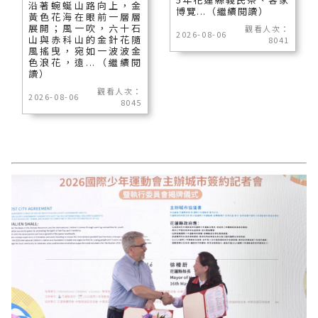
沿著蜿蜒山路向上，金
博覽...（繼續閱讀）
黃色花海在眼前一層層
展開；風一吹，六十石
觀看人次：
2026-08-06
山與赤科山的金針花隨
8041
風搖曳，宛如一波波金
色浪花，遠...（繼續閱
讀）
觀看人次：
2026-08-06
8045