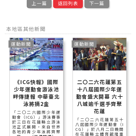
上一篇
返回列表
下一篇
本地區其他新聞
運動新聞
運動新聞
《ICG快報》國際
二〇二六花蓮第五
少年運動會游泳池
十八屆國際少年運
畔傳捷報 中華臺北
動會盛大開幕 六十
泳將摘2金
八城逾千選手齊聚
花蓮
「二〇二六國際少年運
動會（ICG）」游泳賽事
「二〇二六花蓮第五十
於三日在花蓮縣立游泳
八屆國際少年運動會（I
池正式展開，來自世界
CG）」於八月二日晚間
各地的青少年泳將齊聚
在花蓮縣立體育館隆重