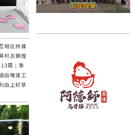
雲林縣
長濱鄉
台東市
池上鄉
互相比拚誰
鹿野鄉
興村呂錦煌
彰化縣
13兩；季
業組由唯達工
則由上好草