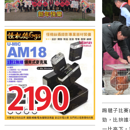
踢毽子比賽
勁，比拚誰
一比高下，