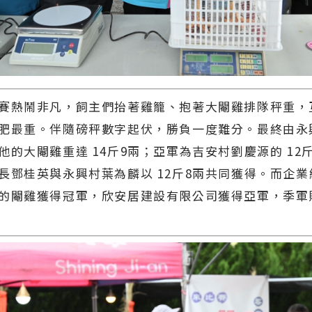
賽熱鬧非凡，飼主們抬著雞籠、抱著大閹雞排隊秤重，
肥最重。伴隨磅秤數字起伏，勝負一度難分。最終由永
他的大閹雞重達 14斤9兩；亞軍為吉安村劉慶源的 12斤
長鄧桂英與永興村葉為麟以 12斤8兩共同獲得。而企
的閹雞獲得冠軍，欣安居建設有限公司獲得亞軍，季軍