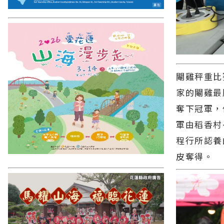
閹雞秤重比
家的閹雞最
奪下冠軍，
軍由稻香村
程行所認養
皮奪得。