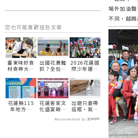
場外加油聲
不同，越踢
您也可能喜歡這些文章
PR
臺東味好食
出國花費難
2026花蓮國
材食神大賽
抓？全包式
際少年運動
冠軍出爐
海島假期，
會圓滿落幕
小米紅藜再
一價搞定食
世界齊聚花
PR
加夏雪芒果
宿玩樂，省
蓮 以運動連
添新味∣花
錢更省心！
結友誼、讓
蓮新聞網官
世界看見臺
花蓮縣115
花蓮客家文
出遊只要帶
方網站各類
灣∣花蓮新
年地方型
化盛宴啟動
這瓶，氣色
新聞－最快
聞網官方網
SBIR審查出
展現多元共
好明亮
速的今日新
站各類新聞
Recommended by
爐 15家業者
融新魅力∣
聞報導 最新
－最快速的
獲補助展現
花蓮新聞網
的在地資
今日新聞報
在地創新量
官方網站各
訊！
導 最新的在