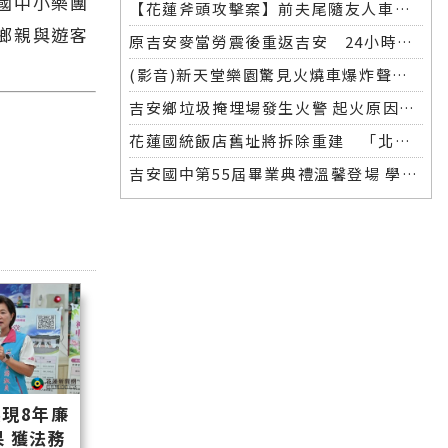
國中小樂團
【花蓮斧頭攻擊案】前夫尾隨友人車返家 潛入斧砍前妻 遭警方逮捕移送
鄉親與遊客
原吉安麥當勞震後重返吉安 24小時營運7月28日盛大開幕
(影音)新天堂樂園驚見火燒車爆炸聲連連 警消撲滅後竟現焦屍
吉安鄉垃圾掩埋場發生火警 起火原因待釐清
花蓮國統飯店舊址將拆除重建 「北昌安居」社會住宅預計2029年完工
吉安國中第55屆畢業典禮溫馨登場 學生獻花擁抱感動全場
現8年廉
 獲法務