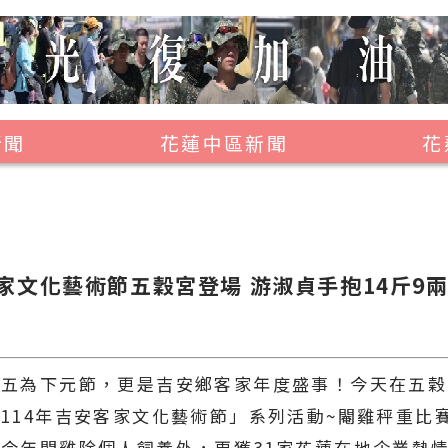
新聞
花蓮中區新聞
花
壽豐鄉
鳳林鎮
萬榮鄉
家文化藝術節五穀宮登場 游淑貞手抱14斤9
光復鄉
豐濱鄉
十五為下元節，更是吉安鄉客家年度盛事！今天在五穀
114年吉安客家文化藝術節」系列活動~閹雞秤重比
今年閹雞除個人飼養外，更獲31家花蓮在地企業熱