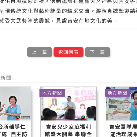
提供百項摸彩好禮。活動邀請花蓮聖天宮神將與吉安各
呈現傳統文化與藝術能量的精采交流。游淑貞誠摯邀請
感受文武藝陣的震撼，見證吉安在地文化的美。
上一篇
返回列表
下一篇
他新聞
地方新聞
地方新聞
公所輔導仁
吉安兒少家庭福利
吉安團隊展
有成 自主防
館盛大開幕 串聯全
能治理成果