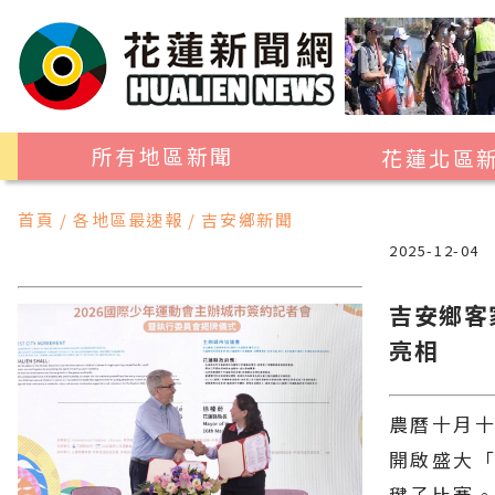
所有地區新聞
花蓮北區
花蓮市
首頁 / 各地區最速報 / 吉安鄉新聞
吉安鄉
2025-12-04
新城鄉
吉安鄉客
秀林鄉
亮相
農曆十月
開啟盛大「
毽子比賽。