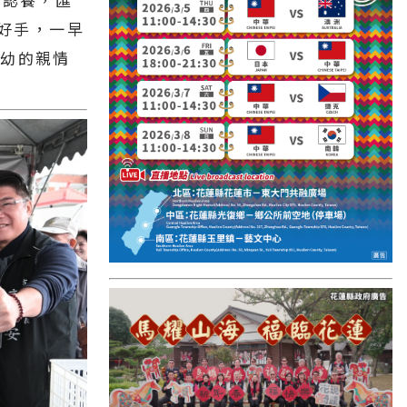
國外報導
毽好手，一早
台東縣
攜幼的親情
關山鎮
苗栗縣
其他地區
新竹市
和平鄉
台南市
澎湖縣
香港
台東市