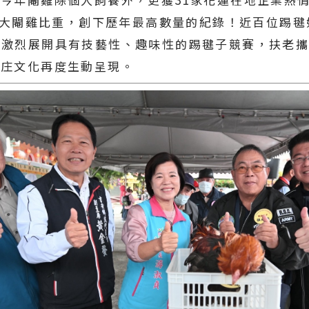
餘隻大閹雞比重，創下歷年最高數量的紀錄！近百位踢
…激烈展開具有技藝性、趣味性的踢毽子競賽，扶老
客庄文化再度生動呈現。