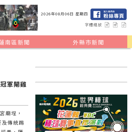
2026年08月06日 星期四
字體縮放
蓮南區新聞
外縣市新聞
瑞穗鄉
花蓮縣全區
玉里鎮
2024暑期夏令營專區
卓溪鄉
台北市
兩冠軍閹雞
富里鄉
新北市
台中市
彰化縣
宮廟埕，
賽及傳統踢
高雄市
情認養，匯