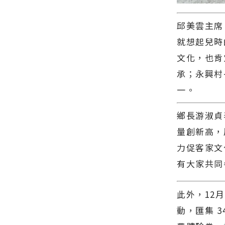
能∣花蓮新
類新聞－最
地資訊！
聞網官方網
快速的今日
站各類新聞
新聞報導 最
邱美雲主席
－最快速的
新的在地資
就想起兒時
今日新聞報
訊！
導 最新的在
文化，也肯
地資訊！
承；永興村
一。
鄉長游淑貞
量創新高，
力促客家文
有大家共同
此外，12
動，匯集 