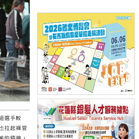
組選手較
也拉起褲管
輸的精神，