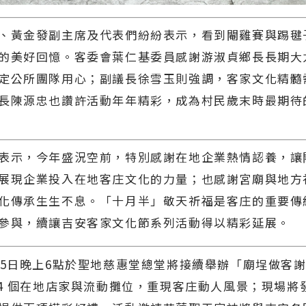
、黃金發副主席及代表們紛紛表示，看到閹雞賽與踢毽
的美好回憶。客委會葉仁基委員感謝游淑貞鄉長長期大
定公所團隊用心；副議長徐雪玉則強調，客家文化精髓
長陳源忠也讚許活動年年精彩，成為村民歲末時最期待
表示，今年盛況空前，特別感謝在地企業熱情認養，讓
展現企業投入在地客庄文化的力量；也感謝宮廟與地方
化傳承生生不息。「十月半」敬天祈福是客庄的重要傳
參與，續讓吉安客家文化節系列活動得以精彩延展。
月5日晚上6點於聖地慈惠堂總堂將接續舉辦「廟埕做客
34 個在地店家與流動攤位，重現客庄動人風景；現場將