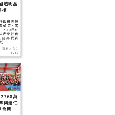
國透明晶
評核
行政最高榮
務部第4屆
」，30日在
公所舉行實
法務部代表
讀）
觀看人次：
8050
2768萬
年興建仁
聚會所