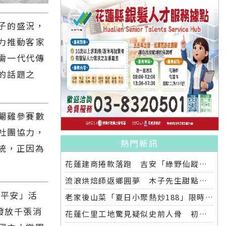
子的盛況，
力推動客家
需一代代傳
的話題之
閹雞參賽數
社團協力，
熱門新訊
統，正因為
花蓮建商捲款落跑 吉安「綠野仙蹤」整棟2.6億將法拍
流浪烘焙師返鄉圓夢 木子先生甜點工作坊吉安正式開幕
謝平安」活
老家後山菜「夏日小聚熱炒188」限時開桌，只在太 昌店獨家登場
發放千張消
花蓮仁里工地驚見疑似史前人骨 初判無刑事成分引發關注