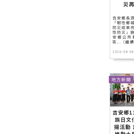
災
吉安鄉長
「韌性鄉
防災成果
性防災」
安鄉公所
區...（繼
2026-08-06
地方新聞
吉安鄉1
族日文
揚活動
推動土