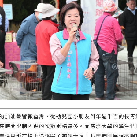
的加油聲響徹雲霄，從幼兒園小朋友到年過半百的長青
在時間限制內踢的次數累積最多。而慈濟大學的學生們
靈活身形在場上追逐毽子趣味十足；長輩們則展現不服