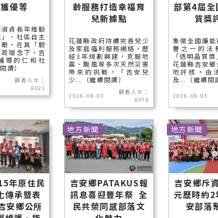
再獲優等
齡服務打造幸福育
部第4屆全
兒新據點
質獎
游淑貞長年推動
城」、社區自主
花蓮縣政府持續完善兒少
象徵全國廉能
亮眼，在其「韌
及家庭福利服務網絡，歷
譽之一的法
施政理念下，吉
經3年規劃興建，克服地
「透明晶質獎
輔導的仁和社
震、颱風等多次天然災害
花蓮縣吉安鄉
續閱讀）
帶來的挑戰，「吉安兒
地評核，由
少...（繼續閱讀）
及...（繼續閱
觀看人次：
8021
觀看人次：
2026-08-03
2026-08-03
8076
地方新聞
地方新聞
15年原住民
吉安鄉PATAKUS報
吉安鄉斥資
化傳承暨表
訊息喜迎豐年祭 全
元歷時約2
 吉安鄉公所
民共榮同感部落文
安部落
權維護、族
化魅力