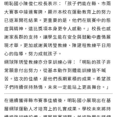
明恥國小陳俊仁校長表示：「孩子們能在縣、市兩
大賽事中接連奪牌，顯示本校在運動教育上的努力
已逐漸開花結果。更重要的是，他們在競賽中的態
度與精神，遠比獎項本身更令人感動。」校長也感
謝家長群的支持，讓學生能在安全與鼓勵中盡情展
現才華，更加感謝黃琇瑩教練、陳建程教練平日用
心的指導，努力成就孩子。
網球隊琇瑩教練亦分享訓練心得：「明恥的孩子非
常願意付出努力，從基本動作到體能訓練皆不喊
苦。這次的佳績，是他們長期累積的成果。希望孩
子們持續保持熱情，未來一定能站上更高舞台。」
在連續獲得縣市賽事佳績後，明恥國小展現出在基
層網球運動人才培育上的扎實成果。學校未來將持
續增強訓練設備、擴展競賽視野，並協助學生穩健