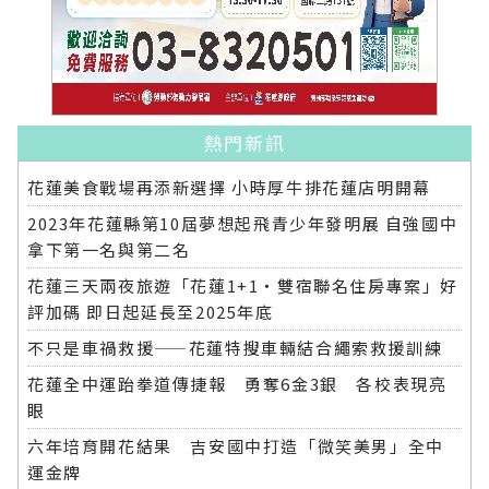
熱門新訊
花蓮美食戰場再添新選擇 小時厚牛排花蓮店明開幕
2023年花蓮縣第10屆夢想起飛青少年發明展 自強國中
拿下第一名與第二名
花蓮三天兩夜旅遊「花蓮1+1‧雙宿聯名住房專案」好
評加碼 即日起延長至2025年底
不只是車禍救援——花蓮特搜車輛結合繩索救援訓練
花蓮全中運跆拳道傳捷報 勇奪6金3銀 各校表現亮
眼
六年培育開花結果 吉安國中打造「微笑美男」全中
運金牌