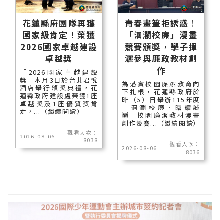
花蓮縣府團隊再獲
青春畫筆拒誘惑！
國家級肯定！榮獲
「洄瀾校廉」漫畫
2026國家卓越建設
競賽頒獎，學子揮
卓越獎
灑參與廉政教材創
作
「2026國家卓越建設
獎」本月3日於台北君悅
為落實校園廉潔教育向
酒店舉行頒獎典禮，花
下扎根，花蓮縣政府於
蓮縣政府建設處榮獲1座
昨（5）日舉辦115年度
卓越獎及1座優質獎肯
「洄瀾校廉．曙耀誠
定，...（繼續閱讀）
巔」校園廉潔教材漫畫
創作競賽...（繼續閱讀）
觀看人次：
2026-08-06
8038
觀看人次：
2026-08-06
8036