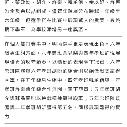
軒、蔡政勛、胡允、許樂、韓丞侑、余以妃、許蔡
昀希及余以喆組成，儘管年齡層分布跨越一年級至
六年級，但選手們在比賽中展現驚人的默契，最終
摘下季軍，為學校添增另一座獎盃。
在個人雙打賽事中，明恥選手更是表現出色。六年
級男生組方面，六年忠班余以樂與四年孝班許悅展
現優秀的攻守節奏，以穩健的表現奪下冠軍；六年
忠班陳諾與六年孝班胡盼的組合則以絕佳默契贏得
季軍。在五年級男生組中，四年孝班韓丞侑與一年
孝班許樂跨年級合作無間，奪下亞軍；五年孝班胡
允與蘇品豪則以拚戰精神贏得殿軍；五年忠班陳苡
庭與二年孝班胡昕獲得第五名，同樣展現難得的實
力。