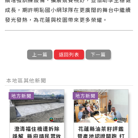
成長，期許明恥國小網球隊在更廣闊的舞台中繼續
發光發熱，為花蓮與校園帶來更多榮耀。
上一篇
返回列表
下一篇
本地區其他新聞
地方新聞
地方新聞
澄清福住橋遭拆除
花蓮縣油茶籽評鑑
誤解 縣府請民眾放
暨產地認證開跑 打