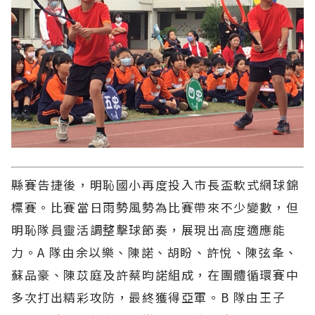
縣賽告捷後，明恥國小再度投入市長盃軟式網球錦
標賽。比賽當日雨勢風勢為比賽帶來不少變數，但
明恥隊員靈活調整擊球節奏，展現出高度適應能
力。A 隊由余以樂、陳諾、胡盼、許悅、陳弦夆、
蘇品豪、陳苡庭及許蔡昀諾組成，在團體循環賽中
多次打出精彩攻防，最終獲得亞軍。B 隊由王子