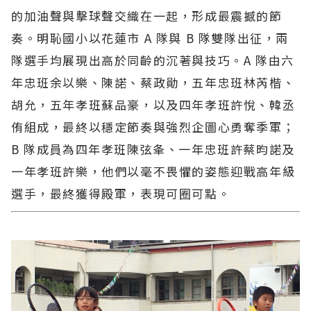
的加油聲與擊球聲交織在一起，形成最震撼的節
奏。明恥國小以花蓮市 A 隊與 B 隊雙隊出征，兩
隊選手均展現出高於同齡的沉著與技巧。A 隊由六
年忠班余以樂、陳諾、蔡政勛，五年忠班林芮楷、
胡允，五年孝班蘇品豪，以及四年孝班許悅、韓丞
侑組成，最終以穩定節奏與強烈企圖心勇奪季軍；
B 隊成員為四年孝班陳弦夆、一年忠班許蔡昀諾及
一年孝班許樂，他們以毫不畏懼的姿態迎戰高年級
選手，最終獲得殿軍，表現可圈可點。