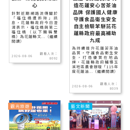
心
造花蓮安心苦茶油
品牌 保護國人健康
針對近期網路流傳關於
「福住橋遭拆除」訊
守護食品衛生安全
息，花蓮縣政府今日澄
自主檢驗苯駢芘花
清表示，福住橋與第二
福住橋（以下簡稱雙
蓮縣政府最高補助
橋）為花蓮縣文...（繼續
九成
閱讀）
為持續提升花蓮苦茶油
品質，守護食品衛生安
觀看人次：
2026-08-06
全，打造優質在地品
8092
牌，花蓮縣政府輔導玉
溪地區農會辦理「115年
度花蓮油...（繼續閱讀）
觀看人次：
2026-08-06
8039
觀光旅遊
藝文新聞