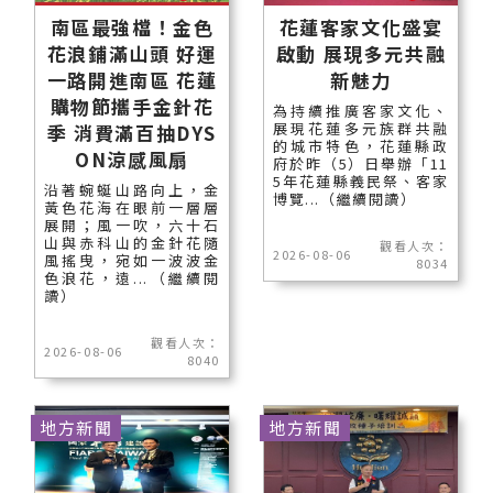
南區最強檔！金色
花蓮客家文化盛宴
花浪鋪滿山頭 好運
啟動 展現多元共融
一路開進南區 花蓮
新魅力
購物節攜手金針花
為持續推廣客家文化、
展現花蓮多元族群共融
季 消費滿百抽DYS
的城市特色，花蓮縣政
ON涼感風扇
府於昨（5）日舉辦「11
5年花蓮縣義民祭、客家
沿著蜿蜒山路向上，金
博覽...（繼續閱讀）
黃色花海在眼前一層層
展開；風一吹，六十石
山與赤科山的金針花隨
觀看人次：
2026-08-06
風搖曳，宛如一波波金
8034
色浪花，遠...（繼續閱
讀）
觀看人次：
2026-08-06
8040
地方新聞
地方新聞