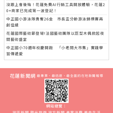
沒跟上會後悔！花蓮免費AI行銷工具開放體驗，花蓮2
0+商家已完成第一波登記！
中正國小游泳隊勇奪26金 市長盃分齡游泳錦標賽再
創佳績
花蓮國際藝術節登場!法國藝術團隊以巨型木偶掀起夜
間藝術盛宴
中正國小70週年校慶開跑 「小老闆大市集」實踐學
習傳遞愛
花蓮新聞網
最專業、最迅速、最全面的在地新聞報導
網站總覽：
地區新聞
觀光旅遊
地方新聞
產業消費
美食生活