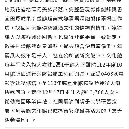
地及花蓮地區阿美族部落，完整呈現影像紀錄與書
面田野成果；並辦理美式釀酒與酒麴製作兩場工作
坊，找回阿美族傳統釀酒文化的精神與技術，獲得
族人與遊客熱烈回響，也贏得評鑑委員一致肯定。
數據見證館所創意轉型，過去館舍使用率偏低，年
觀展人數不足千人，但在公所創新突破下，文化館
每年平均入館人次達1萬1千餘人。雖然112年度10
月館所因進行消防設施工程而閉館，並受0403地震
影響延後修繕，至113年底重開館恢復營運後人潮
快速回流，截至12月17日累計入館13,766人次。
從幼兒園畢業典禮、社團展演到親子共學研習推
展，阿美族文化館已成為吉安鄉最具活力的「友善
活動場區」。