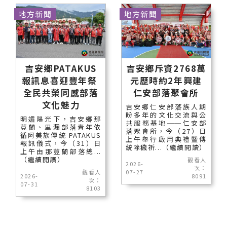
地方新聞
地方新聞
吉安鄉PATAKUS
吉安鄉斥資2768萬
報訊息喜迎豐年祭
元歷時約2年興建
全民共榮同感部落
仁安部落聚會所
文化魅力
吉安鄉仁安部落族人期
盼多年的文化交流與公
明媚陽光下，吉安鄉那
共服務基地──仁安部
荳蘭、里漏部落青年依
落聚會所，今（27）日
循阿美族傳統 PATAKUS
上午舉行啟用典禮暨傳
報訊儀式，今（31）日
統除穢祈...（繼續閱讀）
上午由那荳蘭部落總...
（繼續閱讀）
觀看人
2026-
次：
觀看人
07-27
2026-
8091
次：
07-31
8103