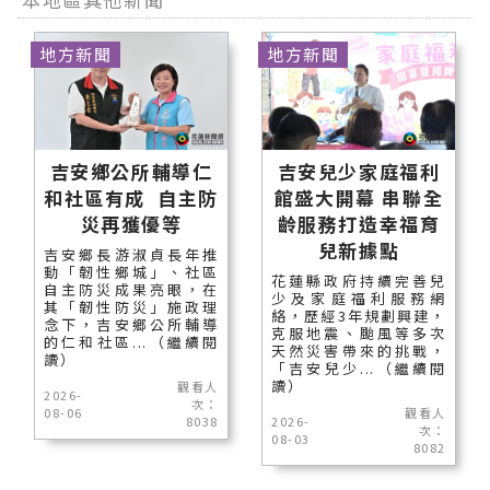
地方新聞
地方新聞
吉安鄉公所輔導仁
吉安兒少家庭福利
和社區有成 自主防
館盛大開幕 串聯全
災再獲優等
齡服務打造幸福育
兒新據點
吉安鄉長游淑貞長年推
動「韌性鄉城」、社區
花蓮縣政府持續完善兒
自主防災成果亮眼，在
少及家庭福利服務網
其「韌性防災」施政理
絡，歷經3年規劃興建，
念下，吉安鄉公所輔導
克服地震、颱風等多次
的仁和社區...（繼續閱
天然災害帶來的挑戰，
讀）
「吉安兒少...（繼續閱
讀）
觀看人
2026-
次：
08-06
觀看人
8038
2026-
次：
08-03
8082