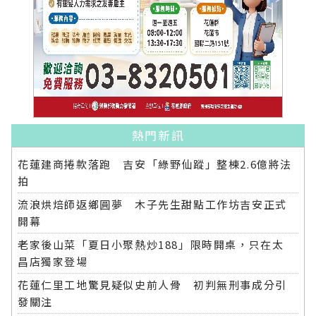
熱門新訊
花蓮建商捲款落跑 吉安「綠野仙蹤」整棟2.6億將法
拍
流浪烘焙師返鄉圓夢 木子先生甜點工作坊吉安正式
開幕
老家後山菜「夏日小聚熱炒188」限時開桌，只在太
昌店獨家登場
花蓮仁里工地驚見疑似史前人骨 初判無刑事成分引
發關注