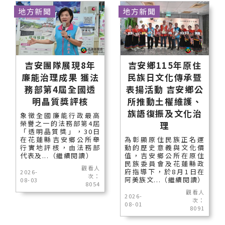
地方新聞
地方新聞
吉安團隊展現8年
吉安鄉115年原住
廉能治理成果 獲法
民族日文化傳承暨
務部第4屆全國透
表揚活動 吉安鄉公
明晶質獎評核
所推動土權維護、
族語復振及文化治
象徵全國廉能行政最高
榮譽之一的法務部第4屆
理
「透明晶質獎」，30日
在花蓮縣吉安鄉公所舉
為彰顯原住民族正名運
行實地評核，由法務部
動的歷史意義與文化價
代表及...（繼續閱讀）
值，吉安鄉公所在原住
民族委員會及花蓮縣政
觀看人
府指導下，於8月1日在
2026-
次：
阿美族文...（繼續閱讀）
08-03
8054
觀看人
2026-
次：
08-01
8091