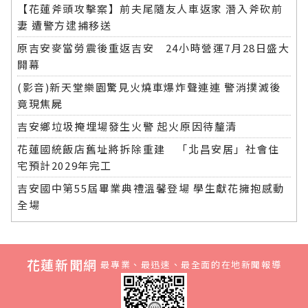
【花蓮斧頭攻擊案】前夫尾隨友人車返家 潛入斧砍前
妻 遭警方逮捕移送
原吉安麥當勞震後重返吉安 24小時營運7月28日盛大
開幕
(影音)新天堂樂園驚見火燒車爆炸聲連連 警消撲滅後
竟現焦屍
吉安鄉垃圾掩埋場發生火警 起火原因待釐清
花蓮國統飯店舊址將拆除重建 「北昌安居」社會住
宅預計2029年完工
吉安國中第55屆畢業典禮溫馨登場 學生獻花擁抱感動
全場
花蓮新聞網
最專業、最迅速、最全面的在地新聞報導