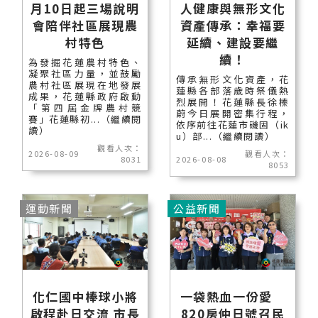
月10日起三場說明
人健康與無形文化
會陪伴社區展現農
資產傳承：幸福要
村特色
延續、建設要繼
續！
為發掘花蓮農村特色、
凝聚社區力量，並鼓勵
傳承無形文化資產，花
農村社區展現在地發展
蓮縣各部落歲時祭儀熱
成果，花蓮縣政府啟動
烈展開！花蓮縣長徐榛
「第四屆金牌農村競
蔚今日展開密集行程，
賽」花蓮縣初...（繼續閱
依序前往花蓮市磯固（ik
讀）
u）部...（繼續閱讀）
觀看人次：
2026-08-09
觀看人次：
8031
2026-08-08
8053
運動新聞
公益新聞
化仁國中棒球小將
一袋熱血一份愛
啟程赴日交流 市長
820房仲日號召民