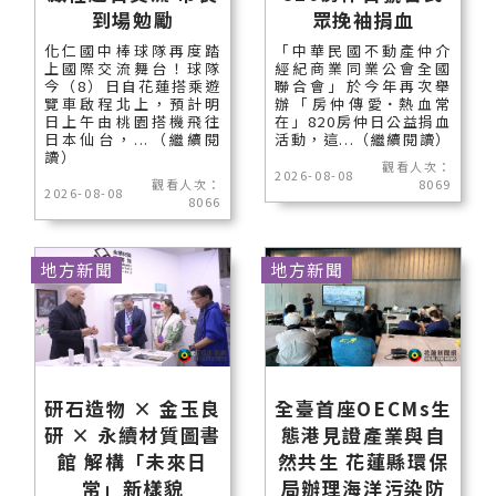
到場勉勵
眾挽袖捐血
化仁國中棒球隊再度踏
「中華民國不動產仲介
上國際交流舞台！球隊
經紀商業同業公會全國
今（8）日自花蓮搭乘遊
聯合會」於今年再次舉
覽車啟程北上，預計明
辦「房仲傳愛˙熱血常
日上午由桃園搭機飛往
在」820房仲日公益捐血
日本仙台，...（繼續閱
活動，這...（繼續閱讀）
讀）
觀看人次：
2026-08-08
觀看人次：
8069
2026-08-08
8066
地方新聞
地方新聞
研石造物 × 金玉良
全臺首座OECMs生
研 × 永續材質圖書
態港見證產業與自
館 解構「未來日
然共生 花蓮縣環保
常」新樣貌
局辦理海洋污染防