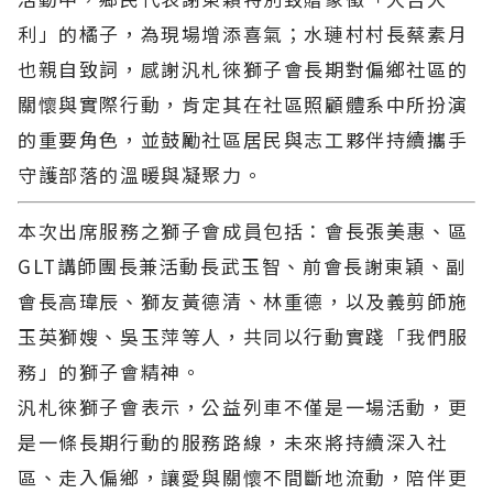
利」的橘子，為現場增添喜氣；水璉村村長蔡素月
也親自致詞，感謝汎札徠獅子會長期對偏鄉社區的
關懷與實際行動，肯定其在社區照顧體系中所扮演
的重要角色，並鼓勵社區居民與志工夥伴持續攜手
守護部落的溫暖與凝聚力。
本次出席服務之獅子會成員包括：會長張美惠、區
GLT講師團長兼活動長武玉智、前會長謝東穎、副
會長高瑋辰、獅友黃德清、林重德，以及義剪師施
玉英獅嫂、吳玉萍等人，共同以行動實踐「我們服
務」的獅子會精神。
汎札徠獅子會表示，公益列車不僅是一場活動，更
是一條長期行動的服務路線，未來將持續深入社
區、走入偏鄉，讓愛與關懷不間斷地流動，陪伴更