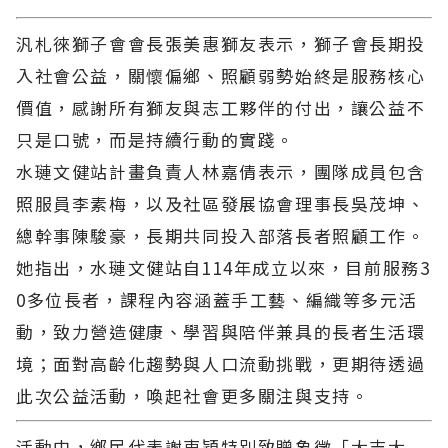
汎札徠獅子會會長張美惠獅友表示，獅子會長期投
入社會公益，關懷偏鄉、照顧弱勢始終是服務核心
價值，感謝所有獅友與志工夥伴的付出，讓公益不
只是口號，而是持續行動的實踐。
水璉文健站計畫負責人林嘉倩表示，團隊成員包含
照服員李素梅，以及社區發展協會理事長吳茂坤、
總幹事陳駿豪，長期共同投入部落長者照顧工作。
她指出，水璉文健站自114年成立以來，目前服務3
0多位長者，課程內容涵蓋手工藝、編織等多元活
動，致力營造健康、學習與陪伴兼具的長者生活環
境；面對高齡化趨勢與人口流動挑戰，更期待透過
此次公益活動，喚起社會更多關注與支持。
活動中，鄉民代表謝東穎特別致贈象徵「大吉大