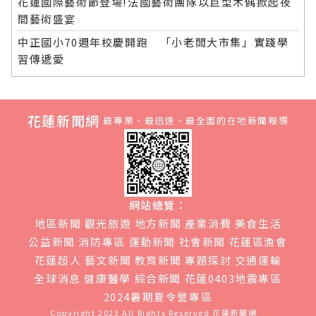
花蓮國際藝術節登場!法國藝術團隊以巨型木偶掀起夜
間藝術盛宴
中正國小70週年校慶開跑 「小老闆大市集」實踐學
習傳遞愛
花蓮新聞網
最專業、最迅速、最全面的在地新聞報導
網站總覽：
地區新聞
觀光旅遊
地方新聞
產業消費
美食生活
公益新聞
消防專區
運動新聞
社會新聞
花蓮區漁會
花蓮超人
藝文新聞
教育新聞
專題探討
交通運輸
全球消息
健康醫學
綜合新聞
花蓮0403地震專區
2024暑期夏令營專區
Copyright 2023 All Rights Reserved
花蓮新聞網