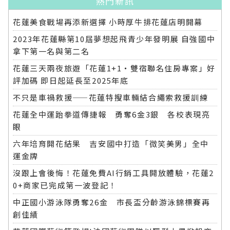
熱門新訊
花蓮美食戰場再添新選擇 小時厚牛排花蓮店明開幕
2023年花蓮縣第10屆夢想起飛青少年發明展 自強國中
拿下第一名與第二名
花蓮三天兩夜旅遊「花蓮1+1‧雙宿聯名住房專案」好
評加碼 即日起延長至2025年底
不只是車禍救援——花蓮特搜車輛結合繩索救援訓練
花蓮全中運跆拳道傳捷報 勇奪6金3銀 各校表現亮
眼
六年培育開花結果 吉安國中打造「微笑美男」全中
運金牌
沒跟上會後悔！花蓮免費AI行銷工具開放體驗，花蓮2
0+商家已完成第一波登記！
中正國小游泳隊勇奪26金 市長盃分齡游泳錦標賽再
創佳績