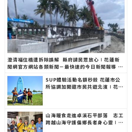
澄清福住橋遭拆除誤解 縣府請民眾放心∣花蓮新
聞網官方網站各類新聞－最快速的今日新聞報導 最
新的在地資訊！
SUP體驗活動名額秒殺 花蓮市公
所協調加開邀市民共遊北濱∣花蓮
新聞網官方網站各類新聞－最快速
的今日新聞報導 最新的在地資
訊！
山海暖食走進卓溪石平部落 志工
跨越山海守護偏鄉長者身心靈∣花
蓮新聞網官方網站各類新聞－最快