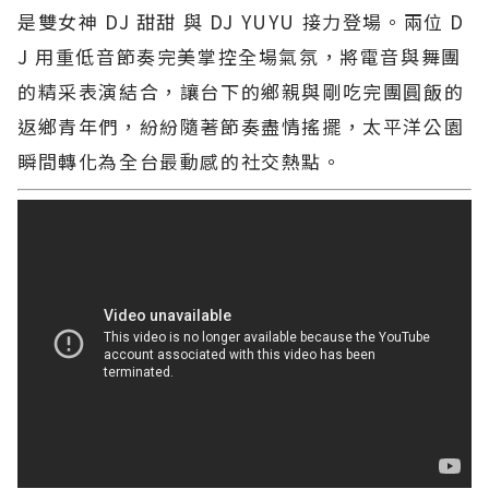
是雙女神 DJ 甜甜 與 DJ YUYU 接力登場。兩位 D
J 用重低音節奏完美掌控全場氣氛，將電音與舞團
的精采表演結合，讓台下的鄉親與剛吃完團圓飯的
返鄉青年們，紛紛隨著節奏盡情搖擺，太平洋公園
瞬間轉化為全台最動感的社交熱點。