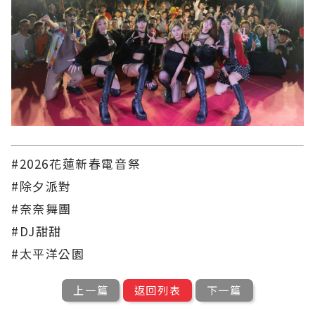
#2026花蓮新春電音祭
#除夕派對
#奈奈舞團
#DJ甜甜
#太平洋公園
上一篇
返回列表
下一篇