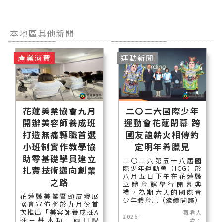
本地區其他新聞
產業消費
運動新聞
花蓮美業協會九月
二〇二六國際少年
開辦美容師養成班
運動會花蓮閉幕 跨
打造無痛轉職首選
國友誼薪火相傳約
小班制實作教學協
定明年希臘見
助零基礎學員建立
二〇二六第五十八屆國
際少年運動會（ICG）於
扎實技術邁向創業
八月五日下午在花蓮縣
之路
立體育館舉行閉幕典
禮，為期六天的國際青
花蓮縣美業暨頭皮發展
少年體育...（繼續閱讀）
協會宣佈將於九月份首
次推出「美容師養成班A
觀看人
2026-
班－基本功」兩日課
次：