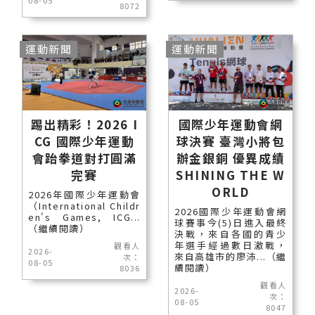
08-05
8072
運動新聞
運動新聞
踢出精彩！2026 I
國際少年運動會網
CG 國際少年運動
球決賽 臺灣小將包
會跆拳道對打圓滿
辦金銀銅 優異成績
完賽
SHINING THE W
ORLD
2026年國際少年運動會
（International Childr
2026國際少年運動會網
en's Games, ICG...
球賽事今(5)日進入最終
（繼續閱讀）
決戰，來自各國的青少
年選手經過數日激戰，
觀看人
2026-
來自高雄市的廖沛...（繼
次：
08-05
續閱讀）
8036
觀看人
2026-
次：
08-05
8047