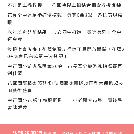
不只是車禍救援——花蓮特搜車輛結合繩索救援訓練
花蓮全中運跆拳道傳捷報 勇奪6金3銀 各校表現亮
眼
六年培育開花結果 吉安國中打造「微笑美男」全中
運金牌
沒跟上會後悔！花蓮免費AI行銷工具開放體驗，花蓮2
0+商家已完成第一波登記！
中正國小游泳隊勇奪26金 市長盃分齡游泳錦標賽再
創佳績
花蓮國際藝術節登場!法國藝術團隊以巨型木偶掀起夜
間藝術盛宴
中正國小70週年校慶開跑 「小老闆大市集」實踐學
習傳遞愛
花蓮新聞網
最專業、最迅速、最全面的在地新聞報導