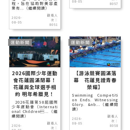
08-05
程，旨在協助對美容產
8057
業有...（繼續閱讀）
觀看人
2026-
次：
08-05
8051
運動新聞
運動新聞
2026國際少年運動
【游泳競賽圓滿落
會花蓮圓滿閉幕！
幕 花蓮見證青春
花蓮與全球選手相
榮耀】
約 明年希臘見！
Swimming Competiti
on Ends. Witnessing
2026花蓮第58屆國際
Glory. &nb...（繼續閱
少年運動會（Internati
讀）
onal Children...（繼
續閱讀）
觀看人
2026-
次：
觀看人
08-05
2026-
8058
次：