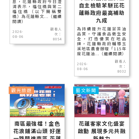
息，花蓮縣政府今日澄
自主檢驗苯駢芘花
清表示，福住橋與第二
福住橋（以下簡稱雙
蓮縣政府最高補助
橋）為花蓮縣文...（繼續
九成
閱讀）
為持續提升花蓮苦茶油
觀看人
2026-
品質，守護食品衛生安
次：
08-06
全，打造優質在地品
8054
牌，花蓮縣政府輔導玉
溪地區農會辦理「115年
度花蓮油...（繼續閱讀）
觀看人
2026-
次：
08-06
8032
觀光旅遊
藝文新聞
南區最強檔！金色
花蓮客家文化盛宴
花浪鋪滿山頭 好運
啟動 展現多元共融
一路開進南區 花蓮
新魅力