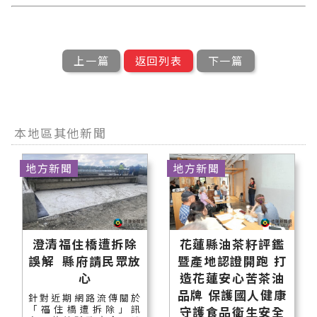
上一篇
返回列表
下一篇
本地區其他新聞
地方新聞
地方新聞
澄清福住橋遭拆除
花蓮縣油茶籽評鑑
誤解 縣府請民眾放
暨產地認證開跑 打
心
造花蓮安心苦茶油
品牌 保護國人健康
針對近期網路流傳關於
「福住橋遭拆除」訊
守護食品衛生安全