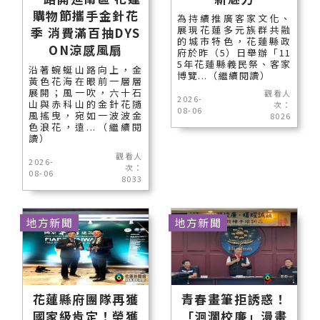
購物節攜手金針花
為持續推廣客家文化、
展現花蓮多元族群共融
季 消費滿百抽DYS
的城市特色，花蓮縣政
ON涼感風扇
府於昨（5）日舉辦「11
5年花蓮縣義民祭、客家
沿著蜿蜒山路向上，金
博覽...（繼續閱讀）
黃色花海在眼前一層層
展開；風一吹，六十石
觀看人
2026-
山與赤科山的金針花隨
次：
08-06
風搖曳，宛如一波波金
8026
色浪花，遠...（繼續閱
讀）
觀看人
2026-
次：
08-06
8033
地方新聞
地方新聞
花蓮縣府團隊再獲
青春畫筆拒誘惑！
國家級肯定！榮獲
「洄瀾校廉」漫畫