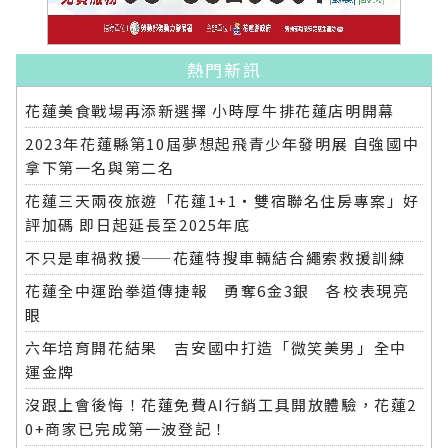
熱門新訊
花蓮美食戰場再添新選擇 小時厚牛排花蓮店明開幕
2023年花蓮縣第10屆夢想起飛青少年發明展 自強國中
拿下第一名與第二名
花蓮三天兩夜旅遊「花蓮1+1‧雙宿聯名住房專案」好
評加碼 即日起延長至2025年底
不只是車禍救援——花蓮特搜車輛結合繩索救援訓練
花蓮全中運跆拳道傳捷報 勇奪6金3銀 各校表現亮
眼
六年培育開花結果 吉安國中打造「微笑美男」全中
運金牌
沒跟上會後悔！花蓮免費AI行銷工具開放體驗，花蓮2
0+商家已完成第一波登記！