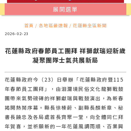
展開選單
首頁 / 各地區最速報 / 花蓮縣全區新聞
2026-02-23
花蓮縣政府春節員工團拜 祥獅獻瑞迎新歲
凝聚團隊士氣共展新局
花蓮縣政府今（23）日舉辦「花蓮縣政府暨115
年春節員工團拜」，由洄瀾境民俗文化龍獅戰鼓
團帶來氣勢磅礡的祥獅獻瑞與戰鼓演出，為新春
揭開熱鬧序幕。縣長徐榛蔚、副縣長顏新章、秘
書長饒忠及各局處首長齊聚一堂，向全體同仁拜
年賀喜，並祈願新的一年花蓮風調雨順、百業興