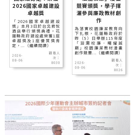
2026國家卓越建設
競賽頒獎，學子揮
卓越獎
灑參與廉政教材創
作
「2026國家卓越建設
獎」本月3日於台北君悅
為落實校園廉潔教育向
酒店舉行頒獎典禮，花
下扎根，花蓮縣政府於
蓮縣政府建設處榮獲1座
昨（5）日舉辦115年度
卓越獎及1座優質獎肯
「洄瀾校廉．曙耀誠
定，...（繼續閱讀）
巔」校園廉潔教材漫畫
創作競賽...（繼續閱讀）
觀看人
2026-
次：
08-06
觀看人
8030
2026-
次：
08-06
8026