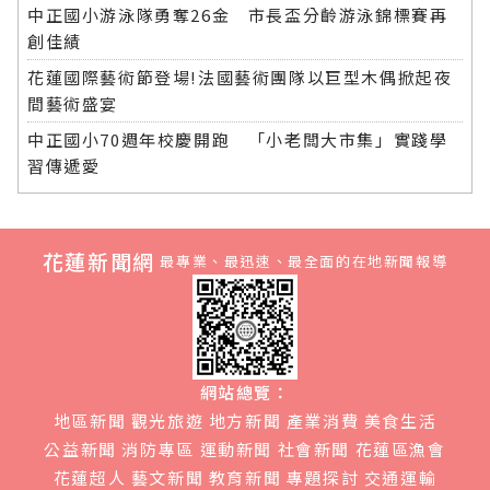
中正國小游泳隊勇奪26金 市長盃分齡游泳錦標賽再
創佳績
花蓮國際藝術節登場!法國藝術團隊以巨型木偶掀起夜
間藝術盛宴
中正國小70週年校慶開跑 「小老闆大市集」實踐學
習傳遞愛
花蓮新聞網
最專業、最迅速、最全面的在地新聞報導
網站總覽：
地區新聞
觀光旅遊
地方新聞
產業消費
美食生活
公益新聞
消防專區
運動新聞
社會新聞
花蓮區漁會
花蓮超人
藝文新聞
教育新聞
專題探討
交通運輸