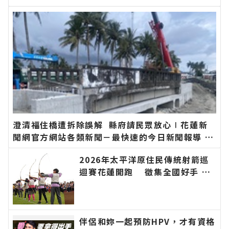
方網站各類新聞－最快速的今日新聞報導 最新的在
地資訊！
澄清福住橋遭拆除誤解 縣府請民眾放心∣花蓮新
聞網官方網站各類新聞－最快速的今日新聞報導 最
新的在地資訊！
2026年太平洋原住民傳統射箭巡
迴賽花蓮開跑 徵集全國好手 巡
迴積分串聯山海部落 即日起開放
報名∣花蓮新聞網官方網站各類新
聞－最快速的今日新聞報導 最新
的在地資訊！
伴侶和妳一起預防HPV，才有資格