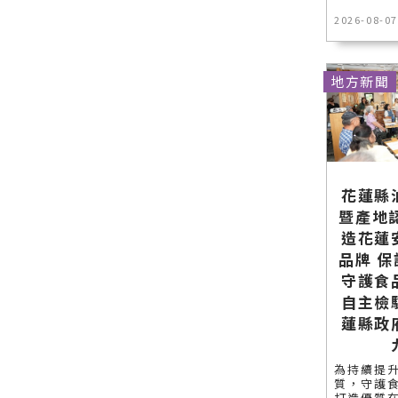
2026-08-07
地方新聞
花蓮縣
暨產地
造花蓮
品牌 
守護食
自主檢
蓮縣政
為持續提
質，守護
打造優質