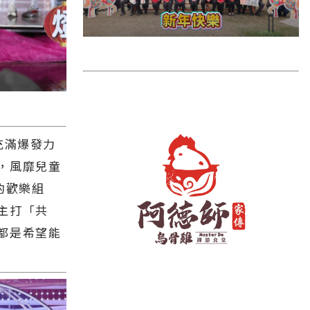
雲林縣
長濱鄉
台東市
池上鄉
鹿野鄉
彰化縣
充滿爆發力
，風靡兒童
的歡樂組
主打「共
都是希望能