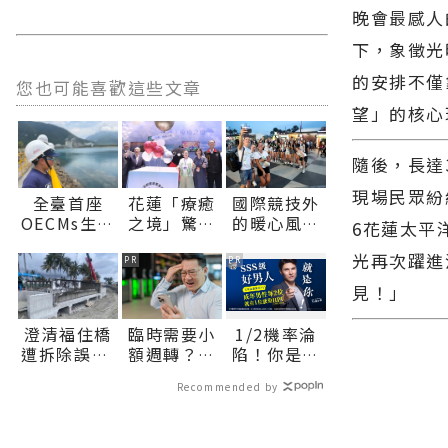
晚會最感人
下，象徵光
的安排不僅
您也可能喜歡這些文章
望」的核心
隨後，長達
現場民眾紛
全臺首座
花蓮「療癒
國際競技外
OECMs生態
之境」驚豔
的暖心風景
6花蓮太平
港見證產業
世貿高齡博
志工與多元
光再次躍進
與自然共生
覽會 縣長揭
文化織就
PR
PR
花蓮縣環保
示五感療癒
ICG 精彩花
見！」
局辦理海洋
感受花蓮專
絮∣花蓮新
污染防治宣
屬的慢活步
聞網官方網
澄清福住橋
臨時需要小
1/2機率淪
導活動 深化
調∣花蓮新
站各類新聞
遭拆除誤解
額週轉？上
陷！你是好
海洋保育知
聞網官方網
－最快速的
縣府請民眾
【易借網】
男人還是渣
能∣花蓮新
站各類新聞
今日新聞報
Recommended by
放心∣花蓮
找人幫！資
男？關鍵在
聞網官方網
－最快速的
導 最新的在
新聞網官方
金快速到位
這
站各類新聞
今日新聞報
地資訊！
網站各類新
－最快速的
導 最新的在