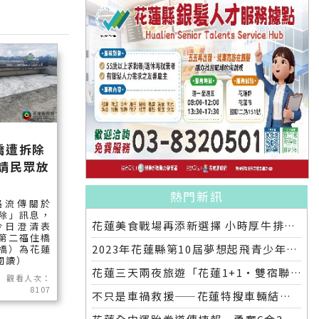
橋遭拆除
請民眾放
熱門新訊
路流傳關於
除」訊息，
花蓮美食戰場再添新選擇 小時厚牛排花蓮店明開幕
今日澄清表
第二福住橋
2023年花蓮縣第10屆夢想起飛青少年發明展 自強國中拿下第一名與第二名
橋）為花蓮
續閱讀）
花蓮三天兩夜旅遊「花蓮1+1‧雙宿聯名住房專案」好評加碼 即日起延長至2025年底
觀看人次：
8107
不只是車禍救援——花蓮特搜車輛結合繩索救援訓練