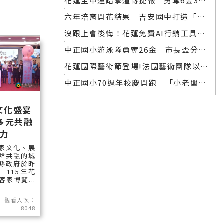
花蓮全中運跆拳道傳捷報 勇奪6金3銀 各校表現亮眼
六年培育開花結果 吉安國中打造「微笑美男」全中運金牌
沒跟上會後悔！花蓮免費AI行銷工具開放體驗，花蓮20+商家已完成第一波登記！
中正國小游泳隊勇奪26金 市長盃分齡游泳錦標賽再創佳績
花蓮國際藝術節登場!法國藝術團隊以巨型木偶掀起夜間藝術盛宴
中正國小70週年校慶開跑 「小老闆大市集」實踐學習傳遞愛
文化盛宴
多元共融
力
家文化、展
群共融的城
縣政府於昨
「115年花
家博覽...
觀看人次：
8048