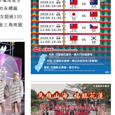
國外報導
的永續篇
台東縣
超過130
關山鎮
金三角商圈
苗栗縣
其他地區
新竹市
和平鄉
台南市
澎湖縣
香港
台東市