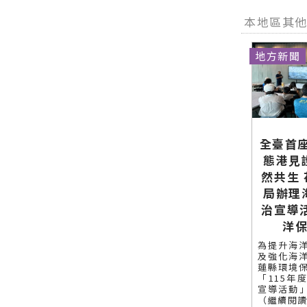
聞－最快速
今日新聞報
地資訊！
的今日新聞
本地區其
導 最新的在
報導 最新的
地資訊！
在地資訊！
地方新聞
全臺首座
態港見
然共生
局辦理
治宣導
洋
為提升海
及強化海
蓮縣環境
「115年
宣導活動」
（繼續閱