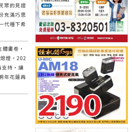
民眾的見證
份充滿巧思
一代種下希
立體畫卷，
熄燈，202
情支持，讓
明年花蓮再