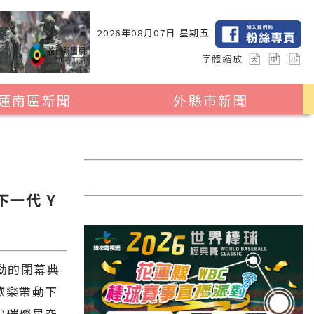
2026年08月07日 星期五
字體縮放
蓮南區新聞
外縣市新聞
瑞穗鄉
花蓮縣全區
玉里鎮
2024暑期夏令營專區
卓溪鄉
台北市
下一代 Y
富里鄉
新北市
台中市
彰化縣
動的閉幕典
歡樂帶動下
高雄市
秒璀璨星空