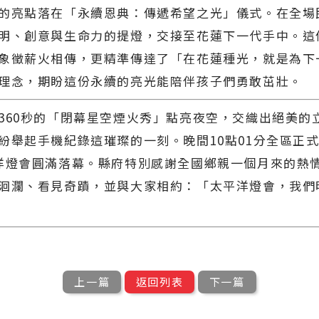
的亮點落在「永續恩典：傳遞希望之光」儀式。在全場
明、創意與生命力的提燈，交接至花蓮下一代手中。這
象徵薪火相傳，更精準傳達了「在花蓮種光，就是為下
理念，期盼這份永續的亮光能陪伴孩子們勇敢茁壯。
360秒的「閉幕星空煙火秀」點亮夜空，交織出絕美的
紛舉起手機紀錄這璀璨的一刻。晚間10點01分全區正式
洋燈會圓滿落幕。縣府特別感謝全國鄉親一個月來的熱
洄瀾、看見奇蹟，並與大家相約：「太平洋燈會，我們
上一篇
返回列表
下一篇