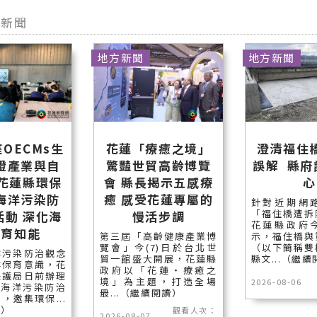
他新聞
地方新聞
地方新聞
OECMs生
花蓮「療癒之境」
澄清福住
證產業與自
驚豔世貿高齡博覽
誤解 縣府
 花蓮縣環保
會 縣長揭示五感療
心
海洋污染防
癒 感受花蓮專屬的
針對近期網
「福住橋遭拆
活動 深化海
慢活步調
花蓮縣政府
保育知能
第三屆「高齡健康產業博
示，福住橋與
覽會」今(7)日於台北世
（以下簡稱雙
洋污染防治觀念
貿一館盛大開展，花蓮縣
縣文...（繼
洋保育意識，花
政府以「花蓮‧療癒之
保護局日前辦理
境」為主題，打造全場
2026-08-06
度海洋污染防治
最...（繼續閱讀）
，邀集環保...
讀）
觀看人次：
2026-08-07