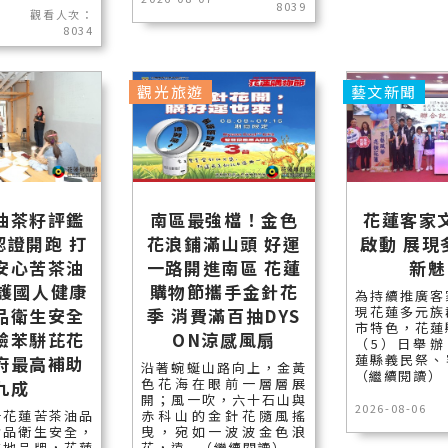
8039
觀看人次：
8034
觀光旅遊
藝文新聞
油茶籽評鑑
南區最強檔！金色
花蓮客家
認證開跑 打
花浪鋪滿山頭 好運
啟動 展現
安心苦茶油
一路開進南區 花蓮
新魅
保護國人健康
購物節攜手金針花
為持續推廣客
現花蓮多元族
品衛生安全
季 消費滿百抽DYS
市特色，花蓮
驗苯駢芘花
ON涼感風扇
（5）日舉辦
蓮縣義民祭、客
府最高補助
沿著蜿蜒山路向上，金黃
（繼續閱讀）
色花海在眼前一層層展
九成
開；風一吹，六十石山與
2026-08-06
升花蓮苦茶油品
赤科山的金針花隨風搖
食品衛生安全，
曳，宛如一波波金色浪
在地品牌，花蓮
花，遠...（繼續閱讀）