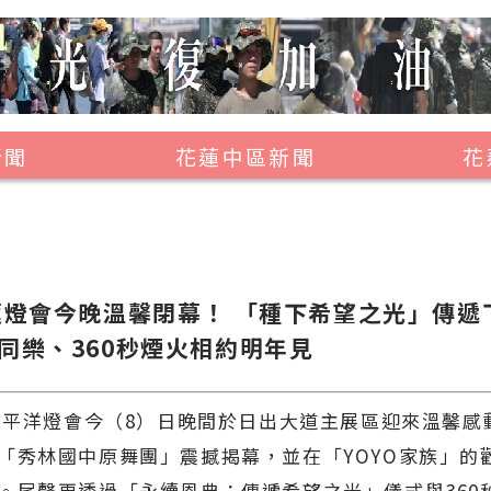
新聞
花蓮中區新聞
花
壽豐鄉
鳳林鎮
萬榮鄉
花蓮燈會今晚溫馨閉幕！ 「種下希望之光」傳遞
光復鄉
族同樂、360秒煙火相約明年見
豐濱鄉
蓮太平洋燈會今（8）日晚間於日出大道主展區迎來溫馨感
「秀林國中原舞團」震撼揭幕，並在「YOYO家族」的
。尾聲更透過「永續恩典：傳遞希望之光」儀式與360