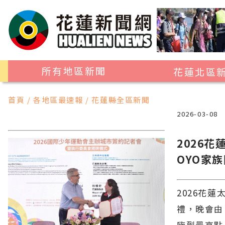
所有地區新聞
花蓮北區
花蓮市
首頁 / 各地區最速報 / 花蓮縣全區新聞
吉安鄉
2026-03-08
新城鄉
2026
秀林鄉
OYO家
2026花
禮，晚會由
嗨到最高點