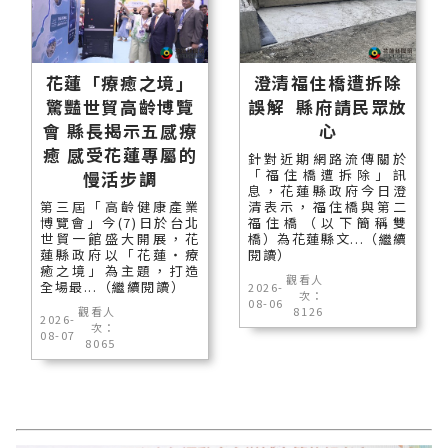
花蓮「療癒之境」
澄清福住橋遭拆除
驚豔世貿高齡博覽
誤解 縣府請民眾放
會 縣長揭示五感療
心
癒 感受花蓮專屬的
針對近期網路流傳關於
「福住橋遭拆除」訊
慢活步調
息，花蓮縣政府今日澄
第三屆「高齡健康產業
清表示，福住橋與第二
博覽會」今(7)日於台北
福住橋（以下簡稱雙
世貿一館盛大開展，花
橋）為花蓮縣文...（繼續
蓮縣政府以「花蓮‧療
閱讀）
癒之境」為主題，打造
觀看人
全場最...（繼續閱讀）
2026-
次：
08-06
觀看人
8126
2026-
次：
08-07
8065