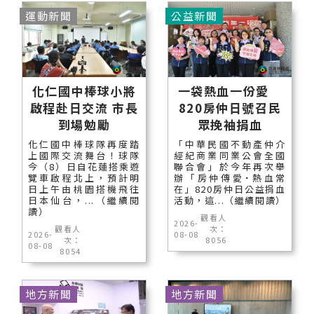
運動新聞
公益新聞
化仁國中棒球小將
一袋熱血一份愛
啟程赴日交流 市長
820房仲日號召民
到場勉勵
眾挽袖捐血
化仁國中棒球隊再度踏
「中華民國不動產仲介
上國際交流舞台！球隊
經紀商業同業公會全國
今（8）日自花蓮搭乘遊
聯合會」於今年再次舉
覽車啟程北上，預計明
辦「房仲傳愛˙熱血常
日上午由桃園搭機飛往
在」820房仲日公益捐血
日本仙台，...（繼續閱
活動，這...（繼續閱讀）
讀）
觀看人
2026-
觀看人
次：
2026-
08-08
次：
8056
08-08
8054
地方新聞
地方新聞