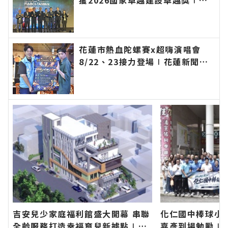
獲2026國家卓越建設卓越獎∣花
蓮新聞網官方網站各類新聞－最快
速的今日新聞報導 最新的在地資
訊！
花蓮市熱血陀螺賽x超嗨演唱會
8/22、23接力登場∣花蓮新聞網
官方網站各類新聞－最快速的今日
新聞報導 最新的在地資訊！
吉安兒少家庭福利館盛大開幕 串聯
化仁國中棒球小
全齡服務打造幸福育兒新據點∣花
嘉彥到場勉勵∣