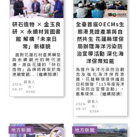
研石造物 × 金玉良
全臺首座OECMs生
研 × 永續材質圖書
態港見證產業與自
館 解構「未來日
然共生 花蓮縣環保
常」新樣貌
局辦理海洋污染防
治宣導活動 深化海
面對花蓮石材產業轉型
與永續觀光的時代浪
洋保育知能
潮，源自花蓮的「研石
造物」品牌將再度於南
為提升海洋污染防治觀
港展覽館...（繼續閱讀）
念及強化海洋保育意
識，花蓮縣環境保護局
觀看人
日前辦理「115年度海洋
2026-
次：
污染防治宣導活動」，
08-07
8060
邀集環保...（繼續閱讀）
觀看人
2026-
次：
08-07
8064
地方新聞
地方新聞