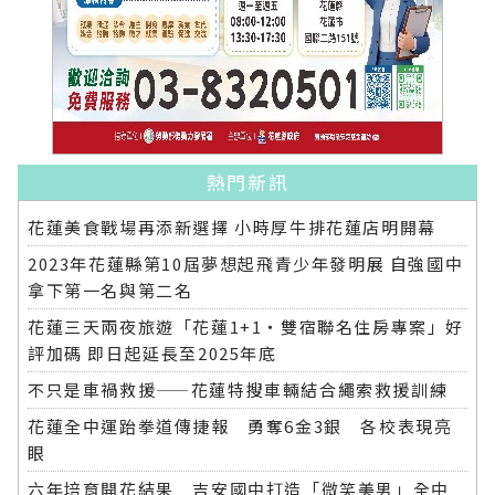
熱門新訊
花蓮美食戰場再添新選擇 小時厚牛排花蓮店明開幕
2023年花蓮縣第10屆夢想起飛青少年發明展 自強國中
拿下第一名與第二名
花蓮三天兩夜旅遊「花蓮1+1‧雙宿聯名住房專案」好
評加碼 即日起延長至2025年底
不只是車禍救援——花蓮特搜車輛結合繩索救援訓練
花蓮全中運跆拳道傳捷報 勇奪6金3銀 各校表現亮
眼
六年培育開花結果 吉安國中打造「微笑美男」全中