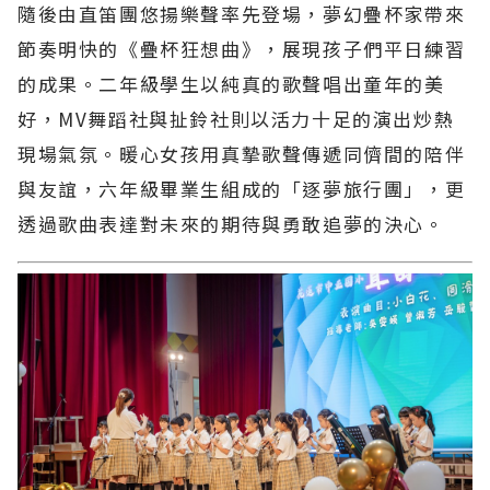
隨後由直笛團悠揚樂聲率先登場，夢幻疊杯家帶來
節奏明快的《疊杯狂想曲》，展現孩子們平日練習
的成果。二年級學生以純真的歌聲唱出童年的美
好，MV舞蹈社與扯鈴社則以活力十足的演出炒熱
現場氣氛。暖心女孩用真摯歌聲傳遞同儕間的陪伴
與友誼，六年級畢業生組成的「逐夢旅行團」，更
透過歌曲表達對未來的期待與勇敢追夢的決心。