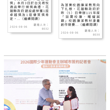
獎」本月3日於台北君悅
為落實校園廉潔教育向
酒店舉行頒獎典禮，花
下扎根，花蓮縣政府於
蓮縣政府建設處榮獲1座
昨（5）日舉辦115年度
卓越獎及1座優質獎肯
「洄瀾校廉．曙耀誠
定，...（繼續閱讀）
巔」校園廉潔教材漫畫
創作競賽...（繼續閱讀）
觀看人次：
2026-08-06
8032
觀看人次：
2026-08-06
8030