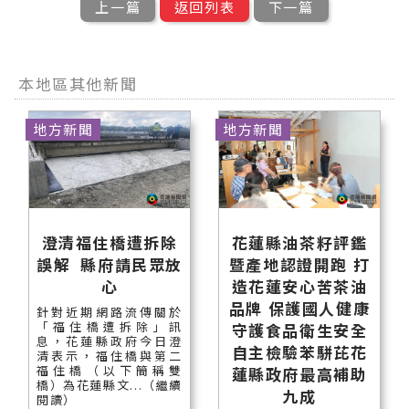
上一篇
返回列表
下一篇
本地區其他新聞
地方新聞
地方新聞
澄清福住橋遭拆除
花蓮縣油茶籽評鑑
誤解 縣府請民眾放
暨產地認證開跑 打
心
造花蓮安心苦茶油
品牌 保護國人健康
針對近期網路流傳關於
「福住橋遭拆除」訊
守護食品衛生安全
息，花蓮縣政府今日澄
自主檢驗苯駢芘花
清表示，福住橋與第二
福住橋（以下簡稱雙
蓮縣政府最高補助
橋）為花蓮縣文...（繼續
九成
閱讀）