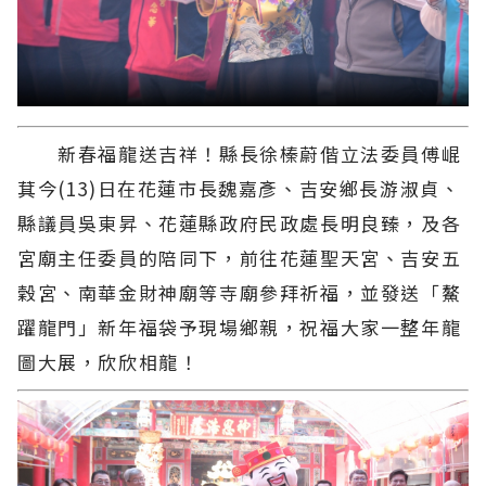
新春福龍送吉祥！縣長徐榛蔚偕立法委員傅崐
萁今(13)日在花蓮市長魏嘉彥、吉安鄉長游淑貞、
縣議員吳東昇、花蓮縣政府民政處長明良臻，及各
宮廟主任委員的陪同下，前往花蓮聖天宮、吉安五
穀宮、南華金財神廟等寺廟參拜祈福，並發送「鰲
躍龍門」新年福袋予現場鄉親，祝福大家一整年龍
圖大展，欣欣相龍！