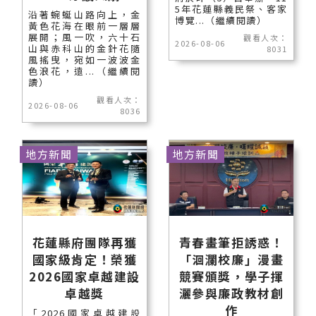
5年花蓮縣義民祭、客家
沿著蜿蜒山路向上，金
博覽...（繼續閱讀）
黃色花海在眼前一層層
展開；風一吹，六十石
觀看人次：
2026-08-06
山與赤科山的金針花隨
8031
風搖曳，宛如一波波金
色浪花，遠...（繼續閱
讀）
觀看人次：
2026-08-06
8036
地方新聞
地方新聞
花蓮縣府團隊再獲
青春畫筆拒誘惑！
國家級肯定！榮獲
「洄瀾校廉」漫畫
2026國家卓越建設
競賽頒獎，學子揮
卓越獎
灑參與廉政教材創
作
「2026國家卓越建設