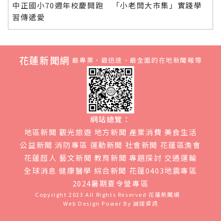
中正國小70週年校慶開跑 「小老闆大市集」實踐學
習傳遞愛
花蓮新聞網
最專業、最迅速、最全面的在地新聞報導
網站總覽：
地區新聞
觀光旅遊
地方新聞
產業消費
美食生活
公益新聞
消防專區
運動新聞
社會新聞
花蓮區漁會
花蓮超人
藝文新聞
教育新聞
專題探討
交通運輸
全球消息
健康醫學
綜合新聞
花蓮0403地震專區
2024暑期夏令營專區
Copyright 2023 All Rights Reserved
花蓮新聞網
Web Design Power By
誠翊資訊