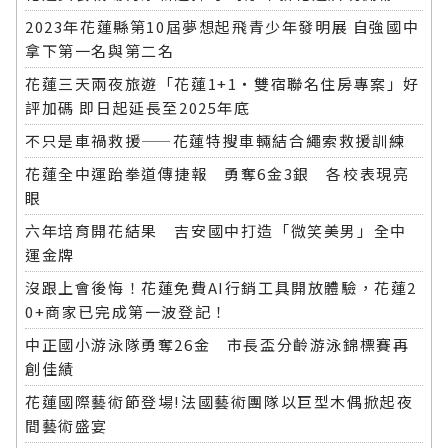
2023年花蓮縣第10屆夢想起飛青少年發明展 自強國中
拿下第一名與第二名
花蓮三天兩夜旅遊「花蓮1+1‧雙宿聯名住房專案」好
評加碼 即日起延長至2025年底
不只是車禍救援——花蓮特搜車輛結合繩索救援訓練
花蓮全中運跆拳道傳捷報 勇奪6金3銀 各校表現亮
眼
六年培育開花結果 吉安國中打造「微笑美男」全中
運金牌
沒跟上會後悔！花蓮免費AI行銷工具開放體驗，花蓮2
0+商家已完成第一波登記！
中正國小游泳隊勇奪26金 市長盃分齡游泳錦標賽再
創佳績
花蓮國際藝術節登場!法國藝術團隊以巨型木偶掀起夜
間藝術盛宴