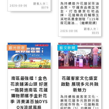
為持續提升花蓮苦茶油
觀看人次：
2026-08-06
品質，守護食品衛生安
8079
全，打造優質在地品
牌，花蓮縣政府輔導玉
溪地區農會辦理「115年
度花蓮油...（繼續閱讀）
觀看人次：
2026-08-06
8035
觀光旅遊
藝文新聞
南區最強檔！金色
花蓮客家文化盛宴
花浪鋪滿山頭 好運
啟動 展現多元共融
一路開進南區 花蓮
新魅力
購物節攜手金針花
為持續推廣客家文化、
展現花蓮多元族群共融
季 消費滿百抽DYS
的城市特色，花蓮縣政
ON涼感風扇
府於昨（5）日舉辦「11