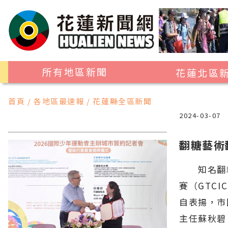
所有地區新聞
花蓮北區
花蓮市
首頁 / 各地區最速報 / 花蓮縣全區新聞
吉安鄉
2024-03-07
新城鄉
翻糖藝術
秀林鄉
知名翻糖藝
賽（GTC
自表揚，市
主任蘇秋碧