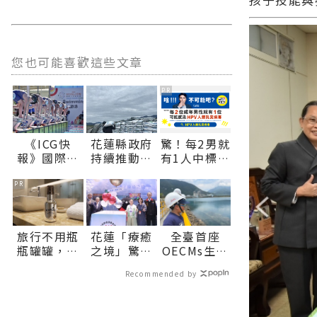
您也可能喜歡這些文章
PR
《ICG快
花蓮縣政府
驚！每2男就
報》國際少
持續推動肥
有1人中標？
年運動會游
料補助 加碼
不可能吧？
泳池畔傳捷
照顧農友穩
PR
報 中華臺北
定農業生產
泳將摘2金∣
∣花蓮新聞
花蓮新聞網
網官方網站
旅行不用瓶
花蓮「療癒
全臺首座
官方網站各
各類新聞－
瓶罐罐，汎
之境」驚豔
OECMs生態
類新聞－最
最快速的今
倫1瓶搞定臉
世貿高齡博
港見證產業
快速的今日
日新聞報導
Recommended by
部保養！
覽會 縣長揭
與自然共生
新聞報導 最
最新的在地
示五感療癒
花蓮縣環保
新的在地資
資訊！
感受花蓮專
局辦理海洋
訊！