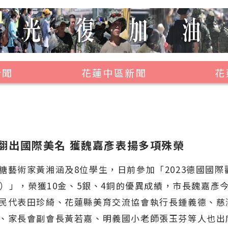
新聞
花蓮中區新聞
花
壽豐鄉
鳳林鎮
萬榮鄉
翻出國際美名 獲魏嘉彥表揚多項殊榮
光復鄉
術家黃湘涵及8位學生，日前參加「2023德國國際
豐濱鄉
IC）」，榮獲10金、5銀、4銅的優異成績，市長魏嘉彥
民代表田珍綺、花蓮縣美育交流協會執行長鍾義德、慈
、家長會副會長黃若嘉、明義國小老師張玉芬等人也出