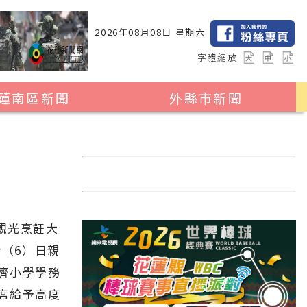
2026年08月08日 星期六
字體縮放
蓮南區新聞
外縣市新聞
瑞穗鄉
花蓮縣全區
玉里鎮
2024暑期夏令營專區
卓溪鄉
台北市
富里鄉
新北市
觀光烹飪大
台中市
今（6）日親
彰化縣
濟小學學務
高雄市
席給予高度