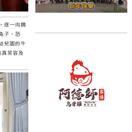
雲林縣
長濱鄉
，逐一向魏
台東市
兔子、恐
池上鄉
幼兒園的牛
鹿野鄉
純真笑容及
彰化縣