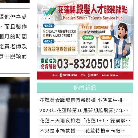
擇他們喜愛
，而且製作
個月的時間
定黃老師及
事中脫穎而
熱門新訊
花蓮美食戰場再添新選擇 小時厚牛排花蓮店明開幕
2023年花蓮縣第10屆夢想起飛青少年發明展 自強國中拿下第一名與第二名
花蓮三天兩夜旅遊「花蓮1+1‧雙宿聯名住房專案」好評加碼 即日起延長至2025年底
不只是車禍救援——花蓮特搜車輛結合繩索救援訓練