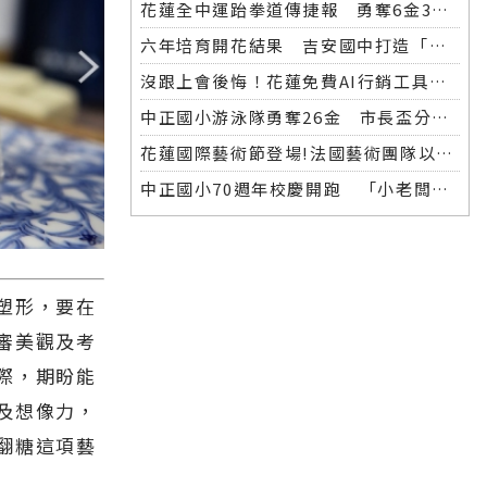
花蓮全中運跆拳道傳捷報 勇奪6金3銀 各校表現亮眼
六年培育開花結果 吉安國中打造「微笑美男」全中運金牌
沒跟上會後悔！花蓮免費AI行銷工具開放體驗，花蓮20+商家已完成第一波登記！
中正國小游泳隊勇奪26金 市長盃分齡游泳錦標賽再創佳績
花蓮國際藝術節登場!法國藝術團隊以巨型木偶掀起夜間藝術盛宴
中正國小70週年校慶開跑 「小老闆大市集」實踐學習傳遞愛
塑形，要在
審美觀及考
際，期盼能
及想像力，
翻糖這項藝