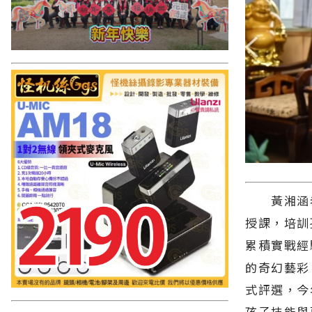
黃湘涵老
授課，培訓
累積實戰經
的奇幻藝彩
式評選，今
孩子技能與