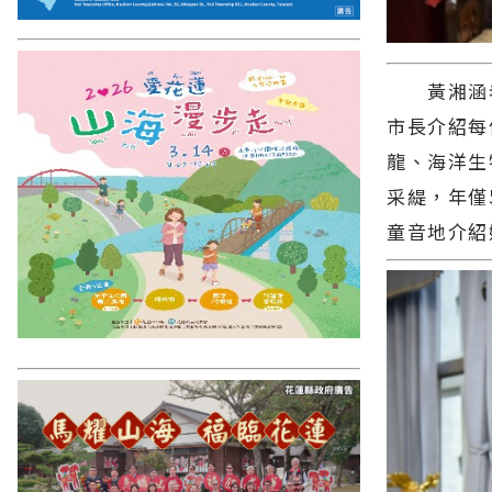
黃湘涵老
市長介紹每
龍、海洋生
采緹，年僅
童音地介紹