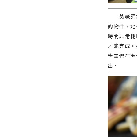
屬的慢活步
污染防治宣
調∣花蓮新
導活動 深化
聞網官方網
海洋保育知
黃老師接
站各類新聞
能∣花蓮新
的物件，她
－最快速的
聞網官方網
今日新聞報
站各類新聞
時間非常耗
導 最新的在
－最快速的
地資訊！
今日新聞報
才能完成。
導 最新的在
學生們在準
地資訊！
出。