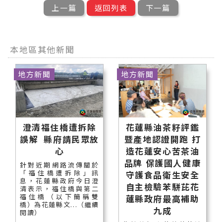
上一篇
返回列表
下一篇
本地區其他新聞
地方新聞
地方新聞
澄清福住橋遭拆除
花蓮縣油茶籽評鑑
誤解 縣府請民眾放
暨產地認證開跑 打
心
造花蓮安心苦茶油
品牌 保護國人健康
針對近期網路流傳關於
「福住橋遭拆除」訊
守護食品衛生安全
息，花蓮縣政府今日澄
自主檢驗苯駢芘花
清表示，福住橋與第二
福住橋（以下簡稱雙
蓮縣政府最高補助
橋）為花蓮縣文...（繼續
九成
閱讀）