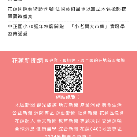
花蓮國際藝術節登場!法國藝術團隊以巨型木偶掀起夜
間藝術盛宴
中正國小70週年校慶開跑 「小老闆大市集」實踐學
習傳遞愛
花蓮新聞網
最專業、最迅速、最全面的在地新聞報導
網站總覽：
地區新聞
觀光旅遊
地方新聞
產業消費
美食生活
公益新聞
消防專區
運動新聞
社會新聞
花蓮區漁會
花蓮超人
藝文新聞
教育新聞
專題探討
交通運輸
全球消息
健康醫學
綜合新聞
花蓮0403地震專區
2024暑期夏令營專區