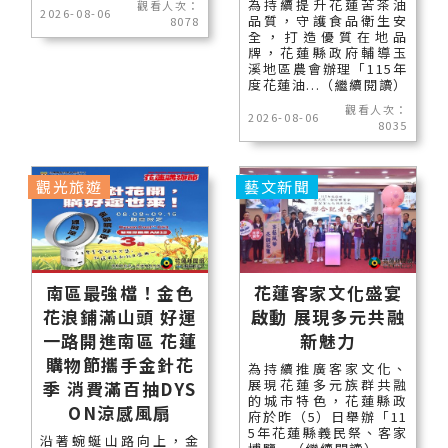
為持續提升花蓮苦茶油
觀看人次：
2026-08-06
品質，守護食品衛生安
8078
全，打造優質在地品
牌，花蓮縣政府輔導玉
溪地區農會辦理「115年
度花蓮油...（繼續閱讀）
觀看人次：
2026-08-06
8035
觀光旅遊
藝文新聞
南區最強檔！金色
花蓮客家文化盛宴
花浪鋪滿山頭 好運
啟動 展現多元共融
一路開進南區 花蓮
新魅力
購物節攜手金針花
為持續推廣客家文化、
展現花蓮多元族群共融
季 消費滿百抽DYS
的城市特色，花蓮縣政
ON涼感風扇
府於昨（5）日舉辦「11
5年花蓮縣義民祭、客家
沿著蜿蜒山路向上，金