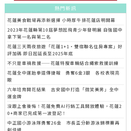
熱門新訊
花蓮美食戰場再添新選擇 小時厚牛排花蓮店明開幕
2023年花蓮縣第10屆夢想起飛青少年發明展 自強國中
拿下第一名與第二名
花蓮三天兩夜旅遊「花蓮1+1‧雙宿聯名住房專案」好
評加碼 即日起延長至2025年底
不只是車禍救援——花蓮特搜車輛結合繩索救援訓練
花蓮全中運跆拳道傳捷報 勇奪6金3銀 各校表現亮
眼
六年培育開花結果 吉安國中打造「微笑美男」全中
運金牌
沒跟上會後悔！花蓮免費AI行銷工具開放體驗，花蓮2
0+商家已完成第一波登記！
中正國小游泳隊勇奪26金 市長盃分齡游泳錦標賽再
創佳績