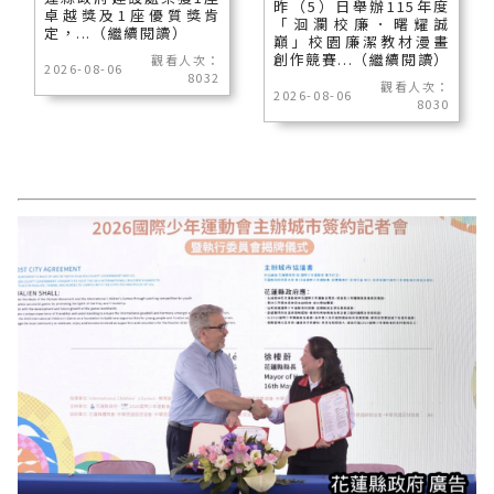
昨（5）日舉辦115年度
卓越獎及1座優質獎肯
「洄瀾校廉．曙耀誠
定，...（繼續閱讀）
巔」校園廉潔教材漫畫
創作競賽...（繼續閱讀）
觀看人次：
2026-08-06
8032
觀看人次：
2026-08-06
8030