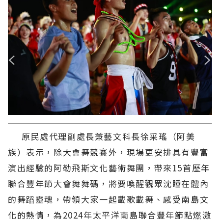
原民處代理副處長兼藝文科長徐采瑤（阿美
族）表示，除大會舞競賽外，現場更安排具有豐富
演出經驗的阿勒飛斯文化藝術舞團，帶來15首歷年
聯合豐年節大會舞舞碼，將要喚醒觀眾沈睡在體內
的舞蹈靈魂，帶領大家一起載歌載舞、感受南島文
化的熱情，為2024年太平洋南島聯合豐年節點燃激