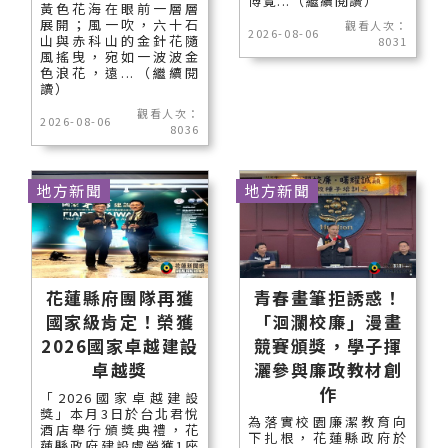
博覽...（繼續閱讀）
黃色花海在眼前一層層
展開；風一吹，六十石
觀看人次：
2026-08-06
山與赤科山的金針花隨
8031
風搖曳，宛如一波波金
色浪花，遠...（繼續閱
讀）
觀看人次：
2026-08-06
8036
地方新聞
地方新聞
花蓮縣府團隊再獲
青春畫筆拒誘惑！
國家級肯定！榮獲
「洄瀾校廉」漫畫
2026國家卓越建設
競賽頒獎，學子揮
卓越獎
灑參與廉政教材創
作
「2026國家卓越建設
獎」本月3日於台北君悅
為落實校園廉潔教育向
酒店舉行頒獎典禮，花
下扎根，花蓮縣政府於
蓮縣政府建設處榮獲1座