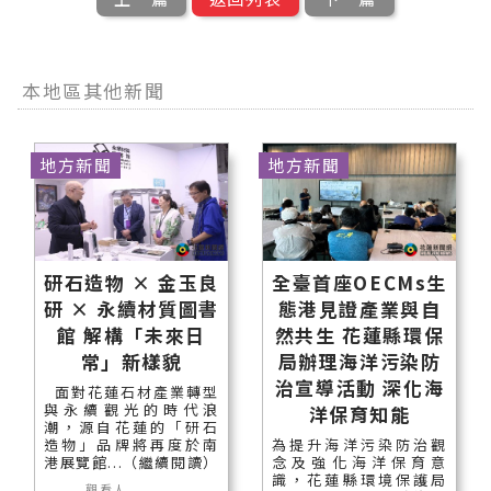
本地區其他新聞
地方新聞
地方新聞
研石造物 × 金玉良
全臺首座OECMs生
研 × 永續材質圖書
態港見證產業與自
館 解構「未來日
然共生 花蓮縣環保
常」新樣貌
局辦理海洋污染防
治宣導活動 深化海
面對花蓮石材產業轉型
與永續觀光的時代浪
洋保育知能
潮，源自花蓮的「研石
造物」品牌將再度於南
為提升海洋污染防治觀
港展覽館...（繼續閱讀）
念及強化海洋保育意
識，花蓮縣環境保護局
觀看人