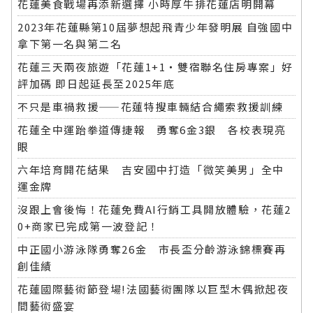
花蓮美食戰場再添新選擇 小時厚牛排花蓮店明開幕
2023年花蓮縣第10屆夢想起飛青少年發明展 自強國中
拿下第一名與第二名
花蓮三天兩夜旅遊「花蓮1+1‧雙宿聯名住房專案」好
評加碼 即日起延長至2025年底
不只是車禍救援——花蓮特搜車輛結合繩索救援訓練
花蓮全中運跆拳道傳捷報 勇奪6金3銀 各校表現亮
眼
六年培育開花結果 吉安國中打造「微笑美男」全中
運金牌
沒跟上會後悔！花蓮免費AI行銷工具開放體驗，花蓮2
0+商家已完成第一波登記！
中正國小游泳隊勇奪26金 市長盃分齡游泳錦標賽再
創佳績
花蓮國際藝術節登場!法國藝術團隊以巨型木偶掀起夜
間藝術盛宴