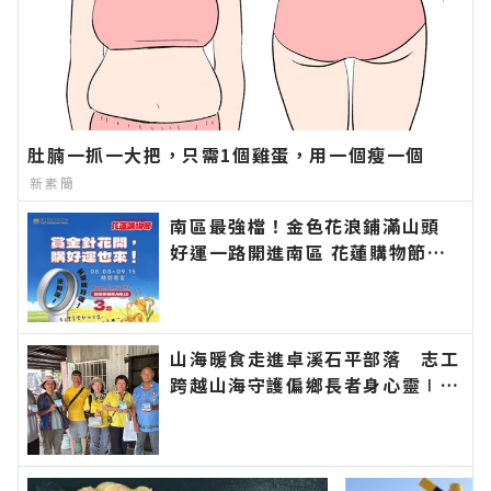
肚腩一抓一大把，只需1個雞蛋，用一個瘦一個
新素簡
南區最強檔！金色花浪鋪滿山頭
好運一路開進南區 花蓮購物節攜
手金針花季 消費滿百抽DYSON涼
感風扇∣花蓮新聞網官方網站各類
新聞－最快速的今日新聞報導 最
新的在地資訊！
山海暖食走進卓溪石平部落 志工
跨越山海守護偏鄉長者身心靈∣花
蓮新聞網官方網站各類新聞－最快
速的今日新聞報導 最新的在地資
訊！