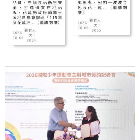
品質，守護食品衛生安
風搖曳，宛如一波波金
全，打造優質在地品
色浪花，遠...（繼續閱
牌，花蓮縣政府輔導玉
讀）
溪地區農會辦理「115年
觀看人
度花蓮油...（繼續閱讀）
2026-
次：
08-06
觀看人
8055
2026-
次：
08-06
8054