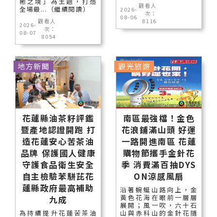
癒之境」為主題，打造
觀看人
全場最...（繼續閱讀）
2026-
次：
08-06
觀看人
8116
2026-
次：
08-07
8054
地方新聞
觀光旅遊
花蓮縣油茶籽評鑑
南區最強檔！金色
暨產地認證開跑 打
花浪鋪滿山頭 好運
造花蓮安心苦茶油
一路開進南區 花蓮
品牌 保護國人健康
購物節攜手金針花
守護食品衛生安全
季 消費滿百抽DYS
自主檢驗苯駢芘花
ON涼感風扇
蓮縣政府最高補助
沿著蜿蜒山路向上，金
黃色花海在眼前一層層
九成
展開；風一吹，六十石
為持續提升花蓮苦茶油
山與赤科山的金針花隨