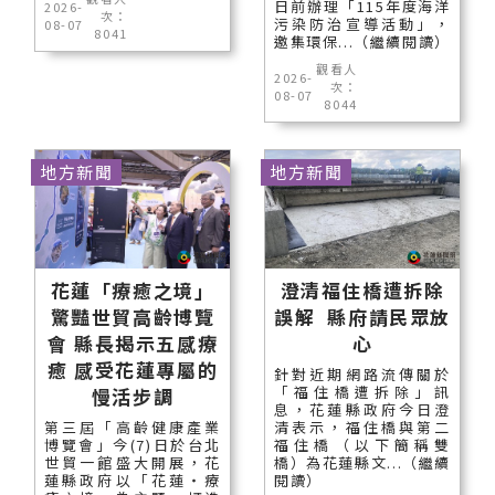
日前辦理「115年度海洋
2026-
次：
污染防治宣導活動」，
08-07
8041
邀集環保...（繼續閱讀）
觀看人
2026-
次：
08-07
8044
地方新聞
地方新聞
花蓮「療癒之境」
澄清福住橋遭拆除
驚豔世貿高齡博覽
誤解 縣府請民眾放
會 縣長揭示五感療
心
癒 感受花蓮專屬的
針對近期網路流傳關於
「福住橋遭拆除」訊
慢活步調
息，花蓮縣政府今日澄
第三屆「高齡健康產業
清表示，福住橋與第二
博覽會」今(7)日於台北
福住橋（以下簡稱雙
世貿一館盛大開展，花
橋）為花蓮縣文...（繼續
蓮縣政府以「花蓮‧療
閱讀）