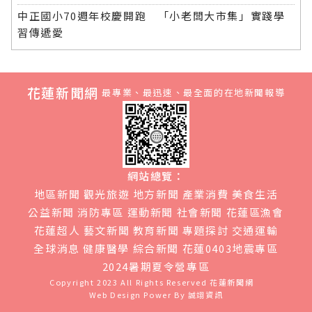
中正國小70週年校慶開跑 「小老闆大市集」實踐學
習傳遞愛
花蓮新聞網
最專業、最迅速、最全面的在地新聞報導
網站總覽：
地區新聞
觀光旅遊
地方新聞
產業消費
美食生活
公益新聞
消防專區
運動新聞
社會新聞
花蓮區漁會
花蓮超人
藝文新聞
教育新聞
專題探討
交通運輸
全球消息
健康醫學
綜合新聞
花蓮0403地震專區
2024暑期夏令營專區
Copyright 2023 All Rights Reserved
花蓮新聞網
Web Design Power By
誠翊資訊