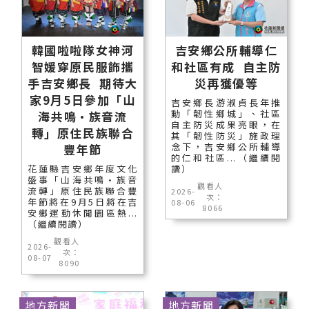
韓國啦啦隊女神河
吉安鄉公所輔導仁
智媛穿原民服飾攜
和社區有成 自主防
手吉安鄉長 期待大
災再獲優等
家9月5日參加「山
吉安鄉長游淑貞長年推
動「韌性鄉城」、社區
海共鳴•族音流
自主防災成果亮眼，在
轉」原住民族聯合
其「韌性防災」施政理
念下，吉安鄉公所輔導
豐年節
的仁和社區...（繼續閱
花蓮縣吉安鄉年度文化
讀）
盛事「山海共鳴•族音
觀看人
流轉」原住民族聯合豐
2026-
次：
年節將在9月5日將在吉
08-06
8066
安鄉運動休閒園區熱...
（繼續閱讀）
觀看人
2026-
次：
08-07
8090
地方新聞
地方新聞