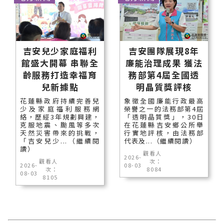
吉安兒少家庭福利
吉安團隊展現8年
館盛大開幕 串聯全
廉能治理成果 獲法
齡服務打造幸福育
務部第4屆全國透
兒新據點
明晶質獎評核
花蓮縣政府持續完善兒
象徵全國廉能行政最高
少及家庭福利服務網
榮譽之一的法務部第4屆
絡，歷經3年規劃興建，
「透明晶質獎」，30日
克服地震、颱風等多次
在花蓮縣吉安鄉公所舉
天然災害帶來的挑戰，
行實地評核，由法務部
「吉安兒少...（繼續閱
代表及...（繼續閱讀）
讀）
觀看人
2026-
觀看人
次：
2026-
08-03
次：
8084
08-03
8105