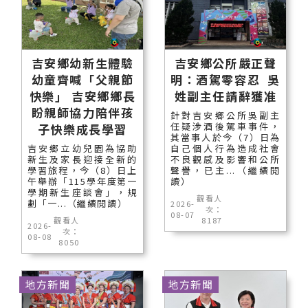
吉安鄉幼新生體驗
吉安鄉公所嚴正聲
幼童齊喊「父親節
明：酒駕零容忍 吳
快樂」 吉安鄉鄉長
姓副主任請辭獲准
盼親師協力陪伴孩
針對吉安鄉公所吳副主
任疑涉酒後駕車事件，
子快樂成長學習
其當事人於今（7）日為
吉安鄉立幼兒園為協助
自己個人行為造成社會
新生及家長迎接全新的
不良觀感及影響和公所
學習旅程，今（8）日上
聲譽，已主...（繼續閱
午舉辦「115學年度第一
讀）
學期新生座談會」，規
觀看人
劃「一...（繼續閱讀）
2026-
次：
08-07
觀看人
8187
2026-
次：
08-08
8050
地方新聞
地方新聞