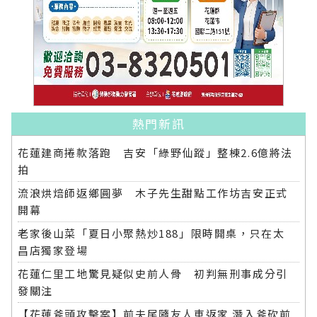
熱門新訊
花蓮建商捲款落跑 吉安「綠野仙蹤」整棟2.6億將法
拍
流浪烘焙師返鄉圓夢 木子先生甜點工作坊吉安正式
開幕
老家後山菜「夏日小聚熱炒188」限時開桌，只在太
昌店獨家登場
花蓮仁里工地驚見疑似史前人骨 初判無刑事成分引
發關注
【花蓮斧頭攻擊案】前夫尾隨友人車返家 潛入斧砍前