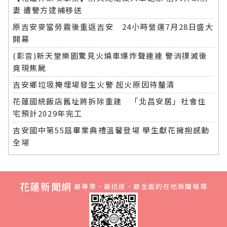
妻 遭警方逮捕移送
原吉安麥當勞震後重返吉安 24小時營運7月28日盛大
開幕
(影音)新天堂樂園驚見火燒車爆炸聲連連 警消撲滅後
竟現焦屍
吉安鄉垃圾掩埋場發生火警 起火原因待釐清
花蓮國統飯店舊址將拆除重建 「北昌安居」社會住
宅預計2029年完工
吉安國中第55屆畢業典禮溫馨登場 學生獻花擁抱感動
全場
花蓮新聞網
最專業、最迅速、最全面的在地新聞報導