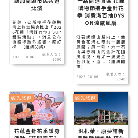
調加開邀市民共遊
一路開進南區 花蓮
北濱
購物節攜手金針花
季 消費滿百抽DYS
ON涼感風扇
花蓮市公所攜手花蓮縣
海上救生協會推出「202
6花蓮『海好有你』SUP
體驗活動」，消息公布
沿著蜿蜒山路向上，金
後獲得熱烈迴響，原訂
黃色花海在眼前一層層
梯...（繼續閱讀）
展開；風一吹，六十石
山與赤科山的金針花隨
觀看人次：
風搖曳，宛如一波波金
2026-08-06
8090
色浪花，遠...（繼續閱
讀）
觀看人次：
2026-08-06
8040
觀光旅遊
觀光旅遊
花蓮金針花季暖身
汎札萊．原夢館新