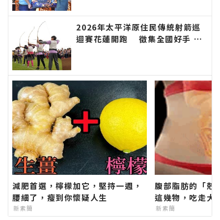
新聞報導 最新的在地資訊！
2026年太平洋原住民傳統射箭巡
迴賽花蓮開跑 徵集全國好手 巡
迴積分串聯山海部落 即日起開放
報名∣花蓮新聞網官方網站各類新
聞－最快速的今日新聞報導 最新
的在地資訊！
減肥首選，檸檬加它，堅持一週，
腹部脂肪的「剋
腰細了，瘦到你懷疑人生
這幾物，吃走大
新素簡
新素簡