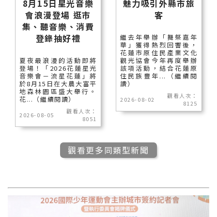
8月15日星光音樂
魅力吸引外縣市旅
會浪漫登場 逛市
客
集、聽音樂、消費
登錄抽好禮
繼去年舉辦「舞祭嘉年
華」獲得熱烈回響後，
花蓮市原住民產業文化
夏夜最浪漫的活動即將
觀光協會今年再度舉辦
登場！「2026花蓮星光
該項活動，結合花蓮原
音樂會－流星花蓮」將
住民族豐年...（繼續閱
於8月15日在大農大富平
讀）
地森林園區盛大舉行。
觀看人次：
花...（繼續閱讀）
2026-08-02
8125
觀看人次：
2026-08-05
8051
觀看更多同類型新聞