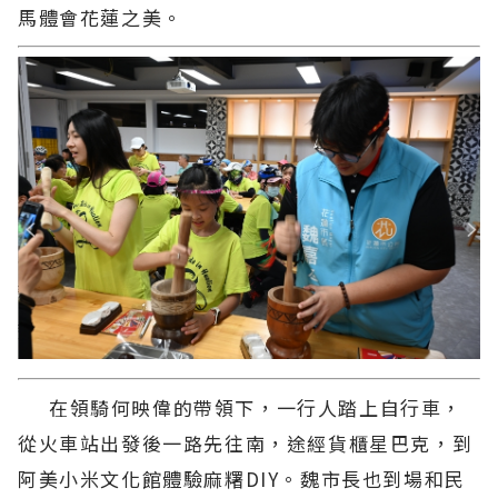
馬體會花蓮之美。
在領騎何映偉的帶領下，一行人踏上自行車，
從火車站出發後一路先往南，途經貨櫃星巴克，到
阿美小米文化館體驗麻糬DIY。魏市長也到場和民