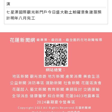
演
七星潭國際觀光新門戶今日盛大動土鯨躍意象建築預
計明年八月完工
花蓮新聞網
最專業、最迅速、最全面的在地新聞報導
網站總覽：
地區新聞
觀光旅遊
地方新聞
產業消費
美食生活
公益新聞
消防專區
運動新聞
社會新聞
花蓮區漁會
花蓮超人
藝文新聞
教育新聞
專題探討
交通運輸
全球消息
健康醫學
綜合新聞
花蓮0403地震專區
2024暑期夏令營專區
Copyright 2023 All Rights Reserved
花蓮新聞網