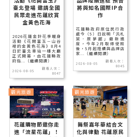
活動《花開富玉》
品牌陸續進駐 預告
臺北登場 邀請全國
將與知名國際IP合
民眾走進花蓮欣賞
作
金黃色花海
花蓮縣政府原住民行政
處今（5）日說明「汎札
2026花蓮金針花季暖身
萊．原夢館」最新進
活動《花開富玉－山谷
度，今年2月取得使照
裡的金黃色花海》8月4
後，5月起陸續與品牌店
日於臺北車站一樓大廳
家...（繼續閱讀）
正式開幕，由花蓮縣政
府指...（繼續閱讀）
觀看人次：
2026-08-05
8045
觀看人次：
2026-08-05
8047
觀光旅遊
觀光旅遊
花蓮購物節邀你走
舞祭嘉年華結合文
進「流星花蓮」！
化與律動 花蓮原民