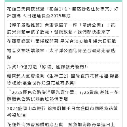
花蓮三天兩夜旅遊「花蓮1+1‧雙宿聯名住房專案」好
評加碼 即日起延長至2025年底
【親子景點推薦】台東竟藏了一座「童話公園」！花
鹿米開箱❤️孩子放電，爸媽放鬆，我們都快搬來了
花蓮夏戀嘉年華璀璨開幕 星光音浪交織引爆六日狂歡
電音女神妖嬌領軍，太平洋公園化身全台最潮走春熱
點
斥資1.9億打造「鯨躍」國際觀光新門戶
韓國超人氣實境秀《生存王2》團隊直飛花蓮拍攝 縣長
徐榛蔚:讓全世界知道花蓮有多美!
「2025藍色公路海洋觀光嘉年華」7/25啟航 基隆－花
蓮藍色公路試辦航班熱情登場
2024盛岡山車遊行 徐榛蔚攜手日本盛岡市團隊為花蓮
祈福加油
花蓮外海抹香鯨鑽船底互動 鯨魚加海豚奇景連日上