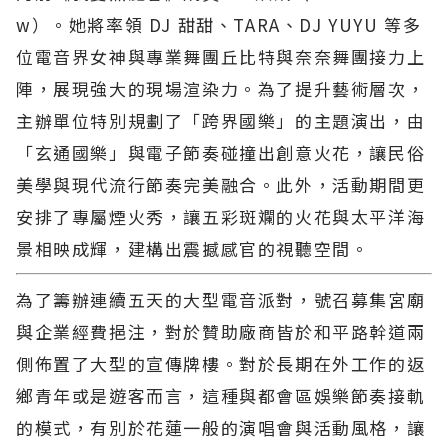
w）。她將率領 DJ 甜甜、TARA、DJ YUYU 等多
位電音界女神與專業舞團丘比特與奈奈舞團接力上
陣，展現強大的現場渲染力。為了提升藝術層次，
主辦單位特別規劃了「跨界國樂」的主題演出，由
「玄通國樂」與電子節奏碰撞出創意火花，讓民俗
美學與現代流行節奏完美融合。此外，活動期間更
安排了專屬煙火秀，讓五彩斑斕的火花與太平洋海
景相映成輝，建構出震撼感官的視聽空間。
為了籌辦連續五天的大型電音派對，號召募集宮廟
與企業經費挹注，對於贊助廠商皆於和平路幹道兩
側佈置了大型的宣傳牌樓。對於長期在外工作的返
鄉青年或是遊客而言，這種與都會區娛樂節奏接軌
的模式，有別於花蓮一般的演唱會與活動風格，讓