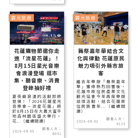
觀光旅遊
觀光旅遊
花蓮購物節邀你走
舞祭嘉年華結合文
進「流星花蓮」！
化與律動 花蓮原民
8月15日星光音樂
魅力吸引外縣市旅
會浪漫登場 逛市
客
集、聽音樂、消費
繼去年舉辦「舞祭嘉年
華」獲得熱烈回響後，
登錄抽好禮
花蓮市原住民產業文化
夏夜最浪漫的活動即將
觀光協會今年再度舉辦
登場！「2026花蓮星光
該項活動，結合花蓮原
音樂會－流星花蓮」將
住民族豐年...（繼續閱
於8月15日在大農大富平
讀）
地森林園區盛大舉行。
觀看人次：
花...（繼續閱讀）
2026-08-02
8125
觀看人次：
2026-08-05
8051