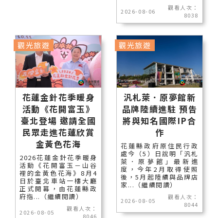
觀看人次：
2026-08-06
8038
觀光旅遊
觀光旅遊
花蓮金針花季暖身
汎札萊．原夢館新
活動《花開富玉》
品牌陸續進駐 預告
臺北登場 邀請全國
將與知名國際IP合
民眾走進花蓮欣賞
作
金黃色花海
花蓮縣政府原住民行政
處今（5）日說明「汎札
2026花蓮金針花季暖身
萊．原夢館」最新進
活動《花開富玉－山谷
度，今年2月取得使照
裡的金黃色花海》8月4
後，5月起陸續與品牌店
日於臺北車站一樓大廳
家...（繼續閱讀）
正式開幕，由花蓮縣政
府指...（繼續閱讀）
觀看人次：
2026-08-05
8044
觀看人次：
2026-08-05
8046