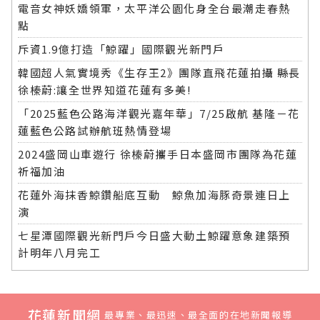
電音女神妖嬌領軍，太平洋公園化身全台最潮走春熱
點
斥資1.9億打造「鯨躍」國際觀光新門戶
韓國超人氣實境秀《生存王2》團隊直飛花蓮拍攝 縣長
徐榛蔚:讓全世界知道花蓮有多美!
「2025藍色公路海洋觀光嘉年華」7/25啟航 基隆－花
蓮藍色公路試辦航班熱情登場
2024盛岡山車遊行 徐榛蔚攜手日本盛岡市團隊為花蓮
祈福加油
花蓮外海抹香鯨鑽船底互動 鯨魚加海豚奇景連日上
演
七星潭國際觀光新門戶今日盛大動土鯨躍意象建築預
計明年八月完工
花蓮新聞網
最專業、最迅速、最全面的在地新聞報導