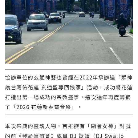
協辦單位的玄通神藝也曾經在2022年承辦過「眾神
護台灣佑花蓮 玄通聖尊回娘家」活動，成功將花蓮
打造出第一場成功的宗教盛事，這次過年再度籌備
了「2026 花蓮新春電音祭」。
本次祭典的靈魂人物，首推擁有「廟會女神」封號
的前《我愛黑澀會》成員 DJ 妖嬌（DJ Swallo