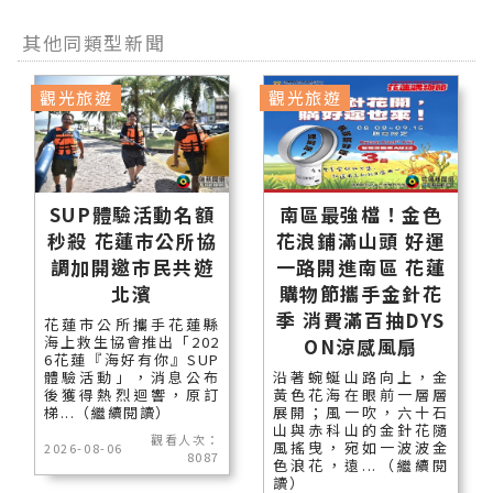
其他同類型新聞
觀光旅遊
觀光旅遊
SUP體驗活動名額
南區最強檔！金色
秒殺 花蓮市公所協
花浪鋪滿山頭 好運
調加開邀市民共遊
一路開進南區 花蓮
北濱
購物節攜手金針花
季 消費滿百抽DYS
花蓮市公所攜手花蓮縣
海上救生協會推出「202
ON涼感風扇
6花蓮『海好有你』SUP
體驗活動」，消息公布
沿著蜿蜒山路向上，金
後獲得熱烈迴響，原訂
黃色花海在眼前一層層
梯...（繼續閱讀）
展開；風一吹，六十石
山與赤科山的金針花隨
觀看人次：
風搖曳，宛如一波波金
2026-08-06
8087
色浪花，遠...（繼續閱
讀）