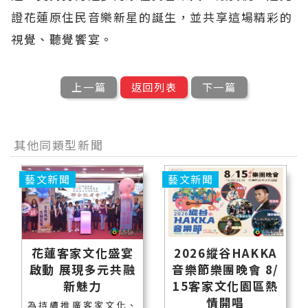
證花蓮原住民音樂新星的誕生，並共享這場精彩的
視覺、聽覺饗宴。
上一篇
返回列表
下一篇
其他同類型新聞
藝文新聞
藝文新聞
花蓮客家文化盛宴
2026縱谷HAKKA
啟動 展現多元共融
音樂節樂團晚會 8/
新魅力
15客家文化園區熱
情開唱
為持續推廣客家文化、