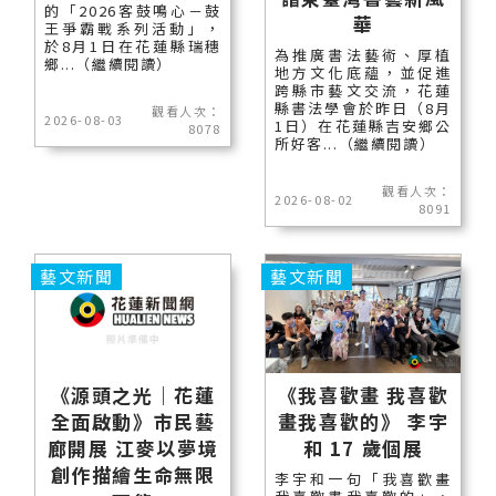
的「2026客鼓鳴心－鼓
華
王爭霸戰系列活動」，
於8月1日在花蓮縣瑞穗
為推廣書法藝術、厚植
鄉...（繼續閱讀）
地方文化底蘊，並促進
跨縣市藝文交流，花蓮
縣書法學會於昨日（8月
觀看人次：
2026-08-03
1日）在花蓮縣吉安鄉公
8078
所好客...（繼續閱讀）
觀看人次：
2026-08-02
8091
藝文新聞
藝文新聞
《源頭之光｜花蓮
《我喜歡畫 我喜歡
全面啟動》市民藝
畫我喜歡的》 李宇
廊開展 江麥以夢境
和 17 歲個展
創作描繪生命無限
李宇和一句「我喜歡畫