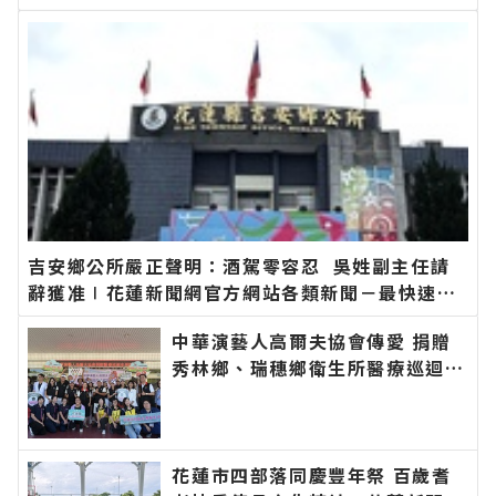
站各類新聞－最快速的今日新聞報導 最新的在地資
訊！
吉安鄉公所嚴正聲明：酒駕零容忍 吳姓副主任請
辭獲准∣花蓮新聞網官方網站各類新聞－最快速的
今日新聞報導 最新的在地資訊！
中華演藝人高爾夫協會傳愛 捐贈
秀林鄉、瑞穗鄉衛生所醫療巡迴車
縣長代表花蓮鄉親表達感謝∣花蓮
新聞網官方網站各類新聞－最快速
的今日新聞報導 最新的在地資
訊！
花蓮市四部落同慶豐年祭 百歲耆