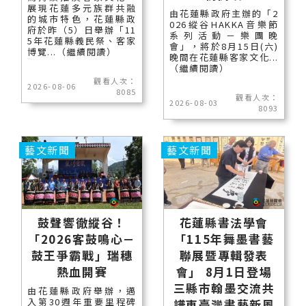
展現花蓮多元族群共融
由花蓮縣政府主辦的「2
的城市特色，花蓮縣政
026縱谷HAKKA音樂節
府於昨（5）日舉辦「11
系列活動－樂團晚
5年花蓮縣義民祭、客家
會」，將於8月15日(六)
博覽...（繼續閱讀）
晚間在花蓮縣客家文化...
（繼續閱讀）
觀看人次：
2026-08-06
8085
觀看人次：
2026-08-03
8093
藝文新聞
藝文新聞
鼓聲響徹縱谷！
花蓮縣書法學會
「2026客鼓鳴心－
「115年舞墨書藝
鼓王爭霸戰」瑞穗
聯展暨專輯發表
熱血開賽
會」 8月1日登場
三縣市翰墨交流共
由花蓮縣政府舉辦，邁
入第30週年重要里程碑
譜東臺灣書藝新風