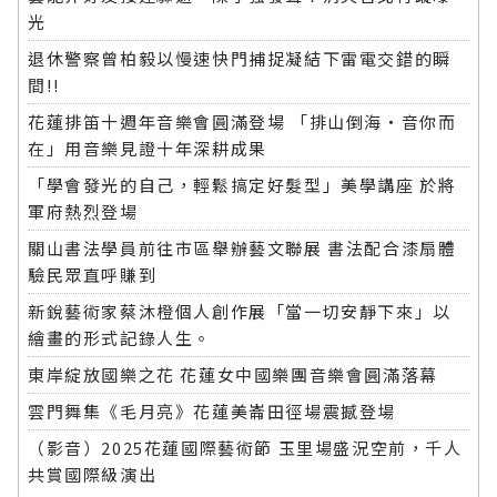
光
退休警察曾柏毅以慢速快門捕捉凝結下雷電交錯的瞬
間!!
花蓮排笛十週年音樂會圓滿登場 「排山倒海・音你而
在」用音樂見證十年深耕成果
「學會發光的自己，輕鬆搞定好髮型」美學講座 於將
軍府熱烈登場
關山書法學員前往市區舉辦藝文聯展 書法配合漆扇體
驗民眾直呼賺到
新銳藝術家蔡沐橙個人創作展「當一切安靜下來」以
繪畫的形式記錄人生。
東岸綻放國樂之花 花蓮女中國樂團音樂會圓滿落幕
雲門舞集《毛月亮》花蓮美崙田徑場震撼登場
（影音）2025花蓮國際藝術節 玉里場盛況空前，千人
共賞國際級演出