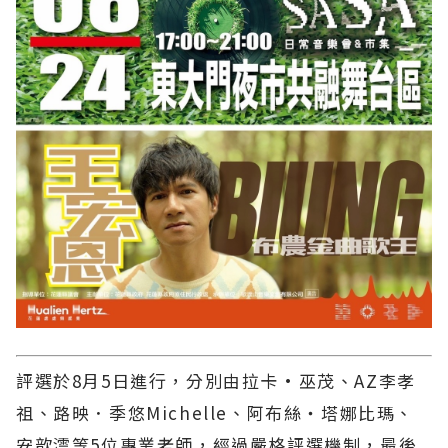
評選於8月5日進行，分別由拉卡·巫茂、AZ李孝
祖、路映．季悠Michelle、阿布絲・塔娜比瑪、
安歆澐等5位專業老師，經過嚴格評選機制，最後