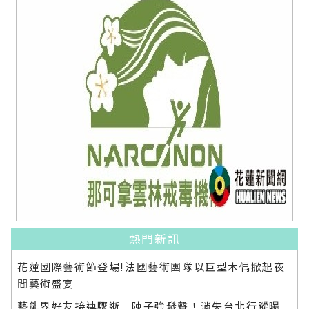
熱門新訊
花蓮國際藝術節登場!法國藝術團隊以巨型木偶掀起夜
間藝術盛宴
藝能界好友接連驟逝 陳子強發聲！消失台北行蹤曝