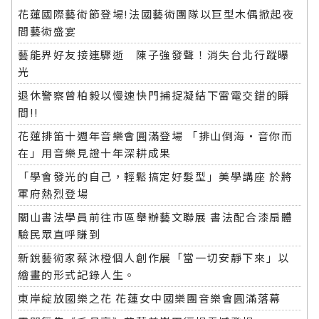
花蓮國際藝術節登場!法國藝術團隊以巨型木偶掀起夜
間藝術盛宴
藝能界好友接連驟逝 陳子強發聲！消失台北行蹤曝
光
退休警察曾柏毅以慢速快門捕捉凝結下雷電交錯的瞬
間!!
花蓮排笛十週年音樂會圓滿登場 「排山倒海・音你而
在」用音樂見證十年深耕成果
「學會發光的自己，輕鬆搞定好髮型」美學講座 於將
軍府熱烈登場
關山書法學員前往市區舉辦藝文聯展 書法配合漆扇體
驗民眾直呼賺到
新銳藝術家蔡沐橙個人創作展「當一切安靜下來」以
繪畫的形式記錄人生。
東岸綻放國樂之花 花蓮女中國樂團音樂會圓滿落幕