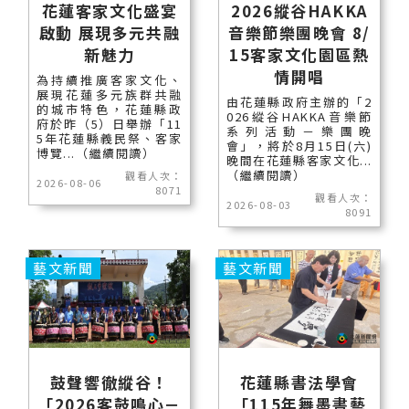
花蓮客家文化盛宴
2026縱谷HAKKA
啟動 展現多元共融
音樂節樂團晚會 8/
新魅力
15客家文化園區熱
情開唱
為持續推廣客家文化、
展現花蓮多元族群共融
由花蓮縣政府主辦的「2
的城市特色，花蓮縣政
026縱谷HAKKA音樂節
府於昨（5）日舉辦「11
系列活動－樂團晚
5年花蓮縣義民祭、客家
會」，將於8月15日(六)
博覽...（繼續閱讀）
晚間在花蓮縣客家文化...
（繼續閱讀）
觀看人次：
2026-08-06
8071
觀看人次：
2026-08-03
8091
藝文新聞
藝文新聞
鼓聲響徹縱谷！
花蓮縣書法學會
「2026客鼓鳴心－
「115年舞墨書藝