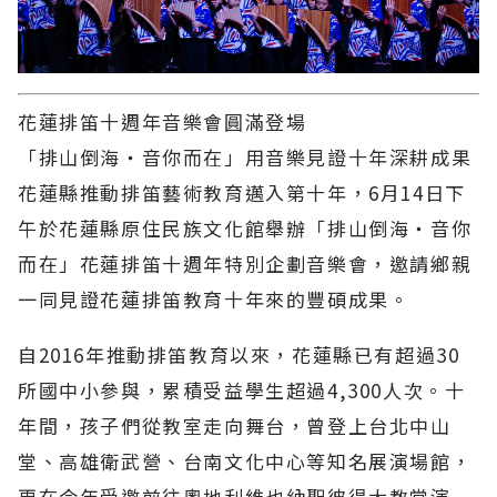
花蓮排笛十週年音樂會圓滿登場
「排山倒海・音你而在」用音樂見證十年深耕成果
花蓮縣推動排笛藝術教育邁入第十年，6月14日下
午於花蓮縣原住民族文化館舉辦「排山倒海・音你
而在」花蓮排笛十週年特別企劃音樂會，邀請鄉親
一同見證花蓮排笛教育十年來的豐碩成果。
自2016年推動排笛教育以來，花蓮縣已有超過30
所國中小參與，累積受益學生超過4,300人次。十
年間，孩子們從教室走向舞台，曾登上台北中山
堂、高雄衛武營、台南文化中心等知名展演場館，
更在今年受邀前往奧地利維也納聖彼得大教堂演