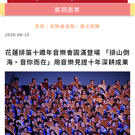
展開選單
首頁 / 各類最速報 / 藝文新聞
2026-06-15
花蓮排笛十週年音樂會圓滿登場 「排山倒
海・音你而在」用音樂見證十年深耕成果