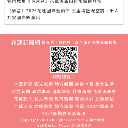
雲門舞集《毛月亮》花蓮美崙田徑場震撼登場
（影音）2025花蓮國際藝術節 玉里場盛況空前，千人
共賞國際級演出
花蓮新聞網
最專業、最迅速、最全面的在地新聞報導
網站總覽：
地區新聞
觀光旅遊
地方新聞
產業消費
美食生活
公益新聞
消防專區
運動新聞
社會新聞
花蓮區漁會
花蓮超人
藝文新聞
教育新聞
專題探討
交通運輸
全球消息
健康醫學
綜合新聞
花蓮0403地震專區
2024暑期夏令營專區
Copyright 2023 All Rights Reserved
花蓮新聞網
Web Design Power By
誠翊資訊