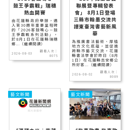
鼓王爭霸戰」瑞穗
聯展暨專輯發表
熱血開賽
會」 8月1日登場
三縣市翰墨交流共
由花蓮縣政府舉辦，邁
入第30週年重要里程碑
譜東臺灣書藝新風
的「2026客鼓鳴心－鼓
華
王爭霸戰系列活動」，
於8月1日在花蓮縣瑞穗
為推廣書法藝術、厚植
鄉...（繼續閱讀）
地方文化底蘊，並促進
跨縣市藝文交流，花蓮
觀看人次：
2026-08-03
縣書法學會於昨日（8月
8075
1日）在花蓮縣吉安鄉公
所好客...（繼續閱讀）
觀看人次：
2026-08-02
8089
藝文新聞
藝文新聞