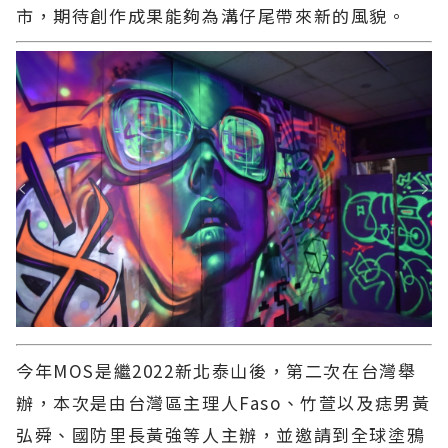
市，期待創作成果能夠為溝仔尾帶來新的風貌。
今年MOS是繼2022新北泰山後，第二次在台灣舉
辦，本次是由台灣區主理人Faso、竹萱以及痣男黃
弘舜、國防里長黃強等人主辦，並邀請到全球塗鴉