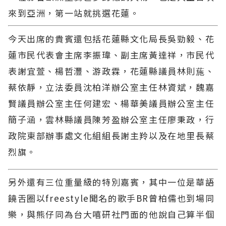
來到亞洲，第一站就挑選花蓮。
今天出席的貴賓還包括花蓮縣文化局長吳勁毅、花
蓮市民代表會主席李振瑋、副主席黃達祥，市民代
表謝宜萱、楊哲灃、游政霖，花蓮縣議員林則葹、
蔡依靜，立法委員沈柏洋辦公室主任林資斌，魏嘉
賢議員辦公室主任何建宏、楊華美議員辦公室主任
簡子涵，雲林縣議員陳芳盈辦公室主任廖秉政，行
政院東部辦事處文化組組長謝主羚以及在地里長蔡
烈旗。
另外還有三位重量級的特別嘉賓，其中一位是華語
饒舌圈以freestyle聞名的歌手BR曾柏儒也到場同
樂，與熊仔同為台大嘻研社門面的他說自己算半個