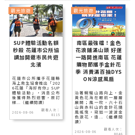
觀光旅遊
觀光旅遊
SUP體驗活動名額
南區最強檔！金色
秒殺 花蓮市公所協
花浪鋪滿山頭 好運
調加開邀市民共遊
一路開進南區 花蓮
北濱
購物節攜手金針花
季 消費滿百抽DYS
ON涼感風扇
花蓮市公所攜手花蓮縣
海上救生協會推出「202
6花蓮『海好有你』SUP
體驗活動」，消息公布
沿著蜿蜒山路向上，金
後獲得熱烈迴響，原訂
黃色花海在眼前一層層
梯...（繼續閱讀）
展開；風一吹，六十石
山與赤科山的金針花隨
觀看人次：
風搖曳，宛如一波波金
2026-08-06
8115
色浪花，遠...（繼續閱
讀）
觀看人次：
2026-08-06
8046