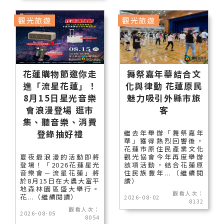
觀光旅遊
觀光旅遊
花蓮購物節邀你走
舞祭嘉年華結合文
進「流星花蓮」！
化與律動 花蓮原民
8月15日星光音樂
魅力吸引外縣市旅
會浪漫登場 逛市
客
集、聽音樂、消費
登錄抽好禮
繼去年舉辦「舞祭嘉年
華」獲得熱烈回響後，
花蓮市原住民產業文化
夏夜最浪漫的活動即將
觀光協會今年再度舉辦
登場！「2026花蓮星光
該項活動，結合花蓮原
音樂會－流星花蓮」將
住民族豐年...（繼續閱
於8月15日在大農大富平
讀）
地森林園區盛大舉行。
觀看人次：
花...（繼續閱讀）
2026-08-02
8132
觀看人次：
2026-08-05
8054