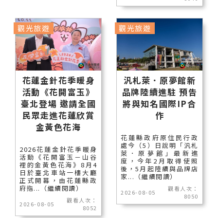
觀光旅遊
觀光旅遊
花蓮金針花季暖身
汎札萊．原夢館新
活動《花開富玉》
品牌陸續進駐 預告
臺北登場 邀請全國
將與知名國際IP合
民眾走進花蓮欣賞
作
金黃色花海
花蓮縣政府原住民行政
處今（5）日說明「汎札
2026花蓮金針花季暖身
萊．原夢館」最新進
活動《花開富玉－山谷
度，今年2月取得使照
裡的金黃色花海》8月4
後，5月起陸續與品牌店
日於臺北車站一樓大廳
家...（繼續閱讀）
正式開幕，由花蓮縣政
府指...（繼續閱讀）
觀看人次：
2026-08-05
8050
觀看人次：
2026-08-05
8052