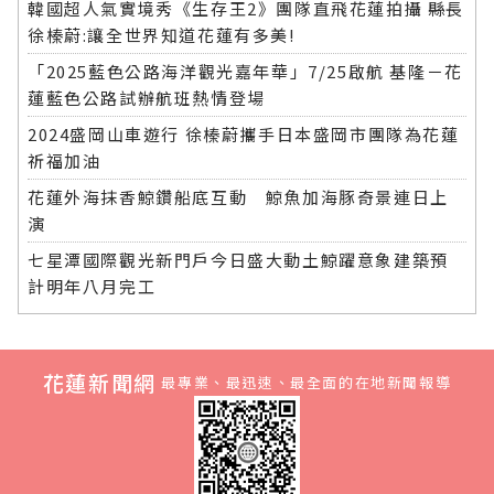
韓國超人氣實境秀《生存王2》團隊直飛花蓮拍攝 縣長
徐榛蔚:讓全世界知道花蓮有多美!
「2025藍色公路海洋觀光嘉年華」7/25啟航 基隆－花
蓮藍色公路試辦航班熱情登場
2024盛岡山車遊行 徐榛蔚攜手日本盛岡市團隊為花蓮
祈福加油
花蓮外海抹香鯨鑽船底互動 鯨魚加海豚奇景連日上
演
七星潭國際觀光新門戶今日盛大動土鯨躍意象建築預
計明年八月完工
花蓮新聞網
最專業、最迅速、最全面的在地新聞報導