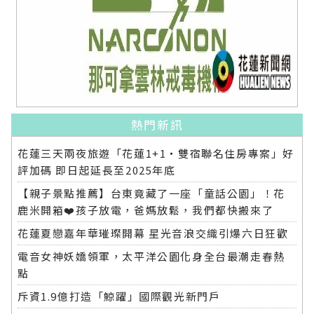
熱門新訊
花蓮三天兩夜旅遊「花蓮1+1‧雙宿聯名住房專案」好
評加碼 即日起延長至2025年底
【親子景點推薦】台東竟藏了一座「童話公園」！花
鹿米開箱❤️孩子放電，爸媽放鬆，我們都快搬來了
花蓮夏戀嘉年華璀璨開幕 星光音浪交織引爆六日狂歡
電音女神妖嬌領軍，太平洋公園化身全台最潮走春熱
點
斥資1.9億打造「鯨躍」國際觀光新門戶