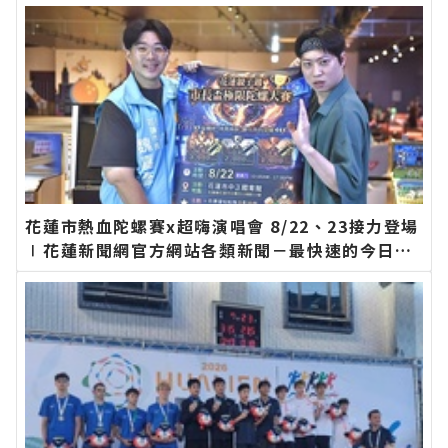
花蓮市熱血陀螺賽x超嗨演唱會 8/22、23接力登場
∣花蓮新聞網官方網站各類新聞－最快速的今日新
聞報導 最新的在地資訊！