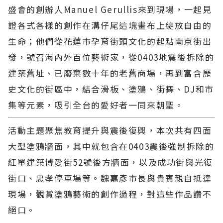
盛會的創辦人Manuel Gerullis來到現場，一起見
證各式各樣的創作在溝仔尾這塊畫布上綻放自由的
生命；他們從花蓮市孕育街頭文化的起點南京街出
發，號召海內外百位藝術家，從0403地震後拆除的
建築舊址、已廢棄數十年的老舊商場，再到富含歷
史文化的街區中，結合滑板、塗鴉、街舞、DJ和市
集等元素，吸引全台的愛好者一同來朝聖。
活動主題聚焦教育提升與震後復興，本次共有四面
大型塗鴉牆面，其中就包含在0403震後強制拆除的
紅單建築博愛街52號後方牆面，以及成功街與光復
街口、忠孝停車場等。魏嘉彥市長與貴賓親自抵達
現場，觀賞塗鴉藝術的創作過程，對這些作品讚不
絕口。