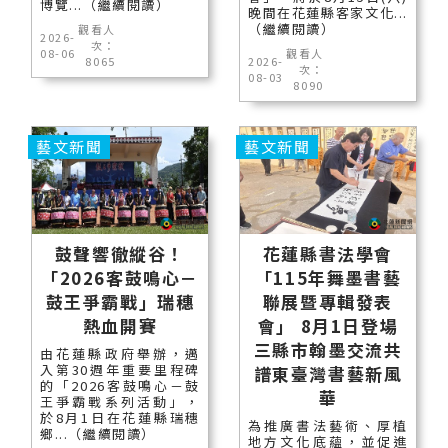
博覽...（繼續閱讀）
晚間在花蓮縣客家文化...
（繼續閱讀）
觀看人
2026-
次：
08-06
觀看人
8065
2026-
次：
08-03
8090
藝文新聞
藝文新聞
鼓聲響徹縱谷！
花蓮縣書法學會
「2026客鼓鳴心－
「115年舞墨書藝
鼓王爭霸戰」瑞穗
聯展暨專輯發表
熱血開賽
會」 8月1日登場
三縣市翰墨交流共
由花蓮縣政府舉辦，邁
入第30週年重要里程碑
譜東臺灣書藝新風
的「2026客鼓鳴心－鼓
華
王爭霸戰系列活動」，
於8月1日在花蓮縣瑞穗
為推廣書法藝術、厚植
鄉...（繼續閱讀）
地方文化底蘊，並促進