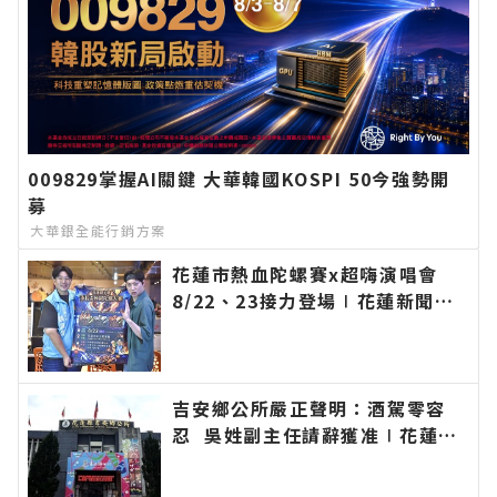
009829掌握AI關鍵 大華韓國KOSPI 50今強勢開
募
大華銀全能行銷方案
花蓮市熱血陀螺賽x超嗨演唱會
8/22、23接力登場∣花蓮新聞網
官方網站各類新聞－最快速的今日
新聞報導 最新的在地資訊！
吉安鄉公所嚴正聲明：酒駕零容
忍 吳姓副主任請辭獲准∣花蓮新
聞網官方網站各類新聞－最快速的
今日新聞報導 最新的在地資訊！