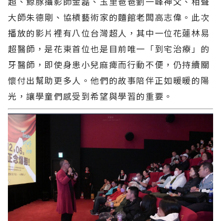
超、鯨豚攝影師金磊、玉里爸爸劉一峰神父、相聲
大師朱德剛、協槓藝術家的麵館老闆高志偉。此次
播放的影片裡有八位台灣超人，其中一位花蓮林易
超醫師，是花東首位也是目前唯一「到宅治療」的
牙醫師，即使身患小兒麻痺而行動不便，仍持續關
懷付出幫助更多人。他們的故事陪伴正如暖暖的陽
光，讓學童們感受到希望與學習的重要。