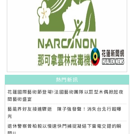
熱門新訊
花蓮國際藝術節登場!法國藝術團隊以巨型木偶掀起夜
間藝術盛宴
藝能界好友接連驟逝 陳子強發聲！消失台北行蹤曝
光
退休警察曾柏毅以慢速快門捕捉凝結下雷電交錯的瞬
間!!