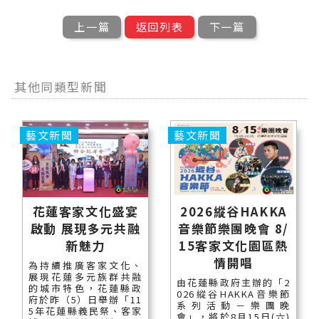
上一篇
返回列表
下一篇
其他同類型新聞
藝文新聞
藝文新聞
花蓮客家文化盛宴
2026縱谷HAKKA
啟動 展現多元共融
音樂節樂團晚會 8/
新魅力
15客家文化園區熱
情開唱
為持續推廣客家文化、
展現花蓮多元族群共融
由花蓮縣政府主辦的「2
的城市特色，花蓮縣政
026縱谷HAKKA音樂節
府於昨（5）日舉辦「11
系列活動－樂團晚
5年花蓮縣義民祭、客家
會」，將於8月15日(六)