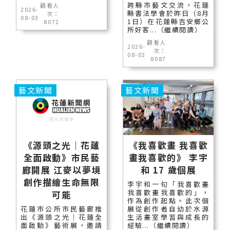
跨縣市藝文交流，花蓮
觀看人
2026-
縣書法學會於昨日（8月
次：
08-03
1日）在花蓮縣吉安鄉公
8072
所好客...（繼續閱讀）
觀看人
2026-
次：
08-02
8087
藝文新聞
藝文新聞
《源頭之光｜花蓮
《我喜歡畫 我喜歡
全面啟動》市民藝
畫我喜歡的》 李宇
廊開展 江麥以夢境
和 17 歲個展
創作描繪生命無限
李宇和一句「我喜歡畫
我喜歡畫我喜歡的」，
可能
作為創作起點。此次個
花蓮市公所市民藝廊推
展從創作者自幼於水源
出《源頭之光｜花蓮全
生活畫室學習與成長的
面啟動》藝術展，邀請
經驗...（繼續閱讀）