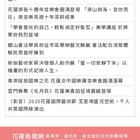
花蓮排笛十週年音樂會圓滿登場 「排山倒海・音你而
在」用音樂見證十年深耕成果
「學會發光的自己，輕鬆搞定好髮型」美學講座 於將
軍府熱烈登場
關山書法學員前往市區舉辦藝文聯展 書法配合漆扇體
驗民眾直呼賺到
新銳藝術家蔡沐橙個人創作展「當一切安靜下來」以
繪畫的形式記錄人生。
東岸綻放國樂之花 花蓮女中國樂團音樂會圓滿落幕
雲門舞集《毛月亮》花蓮美崙田徑場震撼登場
（影音）2025花蓮國際藝術節 玉里場盛況空前，千人
共賞國際級演出
花蓮新聞網
最專業、最迅速、最全面的在地新聞報導