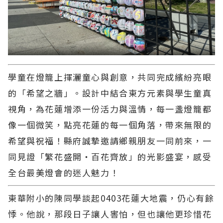
學童在燈籠上揮灑童心與創意，共同完成繽紛亮眼
的「希望之牆」。設計中結合東方元素與學生童真
視角，為花蓮增添一份活力與溫情，每一盞燈籠都
像一個微笑，點亮花蓮的每一個角落，帶來無限的
希望與祝福！縣府誠摯邀請鄉親朋友一同前來，一
同見證「繁花盛開・百花齊放」的光影盛宴，感受
全台最美燈會的迷人魅力！
東華附小的陳同學談起0403花蓮大地震，仍心有餘
悸。他說，那段日子讓人害怕，但也讓他更珍惜花