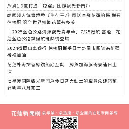
斥資1.9億打造「鯨躍」國際觀光新門戶
韓國超人氣實境秀《生存王2》團隊直飛花蓮拍攝 縣長
徐榛蔚:讓全世界知道花蓮有多美!
「2025藍色公路海洋觀光嘉年華」7/25啟航 基隆－花
蓮藍色公路試辦航班熱情登場
2024盛岡山車遊行 徐榛蔚攜手日本盛岡市團隊為花蓮
祈福加油
花蓮外海抹香鯨鑽船底互動 鯨魚加海豚奇景連日上
演
七星潭國際觀光新門戶今日盛大動土鯨躍意象建築預
計明年八月完工
花蓮新聞網
最專業、最迅速、最全面的在地新聞報導