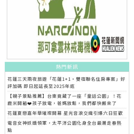
熱門新訊
花蓮三天兩夜旅遊「花蓮1+1‧雙宿聯名住房專案」好
評加碼 即日起延長至2025年底
【親子景點推薦】台東竟藏了一座「童話公園」！花
鹿米開箱❤️孩子放電，爸媽放鬆，我們都快搬來了
花蓮夏戀嘉年華璀璨開幕 星光音浪交織引爆六日狂歡
電音女神妖嬌領軍，太平洋公園化身全台最潮走春熱
點