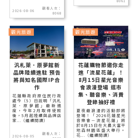
8061
觀看人次：
2026-08-06
8068
觀光旅遊
觀光旅遊
汎札萊．原夢館新
花蓮購物節邀你走
品牌陸續進駐 預告
進「流星花蓮」！
將與知名國際IP合
8月15日星光音樂
作
會浪漫登場 逛市
集、聽音樂、消費
花蓮縣政府原住民行政
處今（5）日說明「汎札
登錄抽好禮
萊．原夢館」最新進
度，今年2月取得使照
夏夜最浪漫的活動即將
後，5月起陸續與品牌店
登場！「2026花蓮星光
家...（繼續閱讀）
音樂會－流星花蓮」將
於8月15日在大農大富平
地森林園區盛大舉行。
觀看人次：
花...（繼續閱讀）
2026-08-05