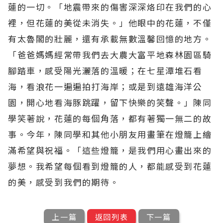
蓮的一切。「地震帶來的傷害深深烙印在我們的心
裡，但花蓮的美從未消失。」他眼中的花蓮，不僅
有太魯閣的壯麗，還有承載無數溫馨回憶的地方。
「爸爸媽媽經常帶我們去大農大富平地森林園區騎
腳踏車，感受陽光灑落的溫暖；在七星潭堆石看
海，看浪花一遍遍拍打海岸；或是到遠雄海洋公
園，開心地看海豚跳躍，留下快樂的笑聲。」陳同
學笑著說，花蓮的每個角落，都有著獨一無二的故
事。今年，陳同學和其他小朋友用畫筆在燈籠上繪
滿希望與祝福。「這些燈籠，是我們用心畫出來的
夢想。我希望每個看到燈籠的人，都能感受到花蓮
的美，感受到我們的期待。
上一篇
返回列表
下一篇