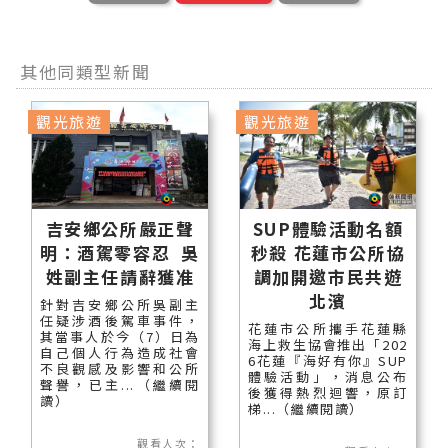
其他同類型新聞
觀光旅遊
觀光旅遊
吉安鄉公所嚴正聲
SUP體驗活動名額
明：酒駕零容忍 吳
秒殺 花蓮市公所協
姓副主任請辭獲准
調加開邀市民共遊
北濱
針對吉安鄉公所吳副主
任疑涉酒後駕車事件，
花蓮市公所攜手花蓮縣
其當事人於今（7）日為
海上救生協會推出「202
自己個人行為造成社會
6花蓮『海好有你』SUP
不良觀感及影響和公所
體驗活動」，消息公布
聲譽，已主...（繼續閱
後獲得熱烈迴響，原訂
讀）
梯...（繼續閱讀）
觀看人次：