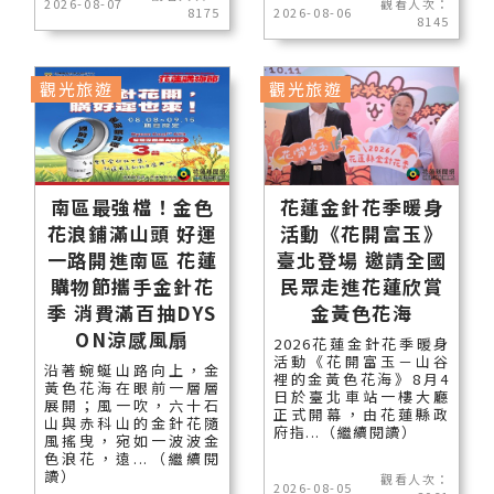
2026-08-07
觀看人次：
8175
2026-08-06
8145
觀光旅遊
觀光旅遊
南區最強檔！金色
花蓮金針花季暖身
花浪鋪滿山頭 好運
活動《花開富玉》
一路開進南區 花蓮
臺北登場 邀請全國
購物節攜手金針花
民眾走進花蓮欣賞
季 消費滿百抽DYS
金黃色花海
ON涼感風扇
2026花蓮金針花季暖身
活動《花開富玉－山谷
沿著蜿蜒山路向上，金
裡的金黃色花海》8月4
黃色花海在眼前一層層
日於臺北車站一樓大廳
展開；風一吹，六十石
正式開幕，由花蓮縣政
山與赤科山的金針花隨
府指...（繼續閱讀）
風搖曳，宛如一波波金
色浪花，遠...（繼續閱
讀）
觀看人次：
2026-08-05