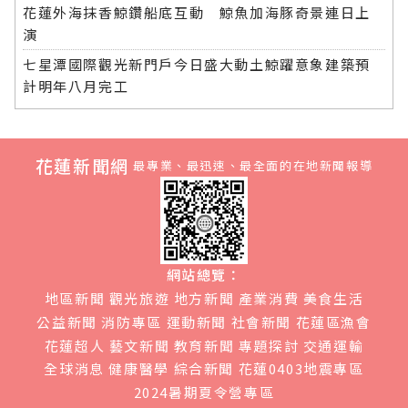
花蓮外海抹香鯨鑽船底互動 鯨魚加海豚奇景連日上
演
七星潭國際觀光新門戶今日盛大動土鯨躍意象建築預
計明年八月完工
花蓮新聞網
最專業、最迅速、最全面的在地新聞報導
網站總覽：
地區新聞
觀光旅遊
地方新聞
產業消費
美食生活
公益新聞
消防專區
運動新聞
社會新聞
花蓮區漁會
花蓮超人
藝文新聞
教育新聞
專題探討
交通運輸
全球消息
健康醫學
綜合新聞
花蓮0403地震專區
2024暑期夏令營專區