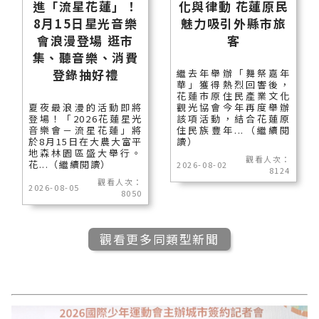
進「流星花蓮」！
化與律動 花蓮原民
8月15日星光音樂
魅力吸引外縣市旅
會浪漫登場 逛市
客
集、聽音樂、消費
登錄抽好禮
繼去年舉辦「舞祭嘉年
華」獲得熱烈回響後，
花蓮市原住民產業文化
夏夜最浪漫的活動即將
觀光協會今年再度舉辦
登場！「2026花蓮星光
該項活動，結合花蓮原
音樂會－流星花蓮」將
住民族豐年...（繼續閱
於8月15日在大農大富平
讀）
地森林園區盛大舉行。
觀看人次：
花...（繼續閱讀）
2026-08-02
8124
觀看人次：
2026-08-05
8050
觀看更多同類型新聞