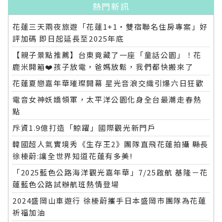
熱門新訊
花蓮三天兩夜旅遊「花蓮1+1‧雙宿聯名住房專案」好
評加碼 即日起延長至2025年底
【親子景點推薦】台東竟藏了一座「童話公園」！花
鹿米開箱❤️孩子放電，爸媽放鬆，我們都快搬來了
花蓮夏戀嘉年華璀璨開幕 星光音浪交織引爆六日狂歡
電音女神妖嬌領軍，太平洋公園化身全台最潮走春熱
點
斥資1.9億打造「鯨躍」國際觀光新門戶
韓國超人氣實境秀《生存王2》團隊直飛花蓮拍攝 縣長
徐榛蔚:讓全世界知道花蓮有多美!
「2025藍色公路海洋觀光嘉年華」7/25啟航 基隆－花
蓮藍色公路試辦航班熱情登場
2024盛岡山車遊行 徐榛蔚攜手日本盛岡市團隊為花蓮
祈福加油