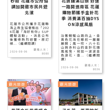
秒殺 花蓮市公所協
花浪鋪滿山頭 好運
調加開邀市民共遊
一路開進南區 花蓮
北濱
購物節攜手金針花
季 消費滿百抽DYS
ON涼感風扇
花蓮市公所攜手花蓮縣
海上救生協會推出「202
6花蓮『海好有你』SUP
體驗活動」，消息公布
沿著蜿蜒山路向上，金
後獲得熱烈迴響，原訂
黃色花海在眼前一層層
梯...（繼續閱讀）
展開；風一吹，六十石
山與赤科山的金針花隨
觀看人次：
風搖曳，宛如一波波金
2026-08-06
8080
色浪花，遠...（繼續閱
讀）
觀看人次：
2026-08-06
8036
觀光旅遊
觀光旅遊