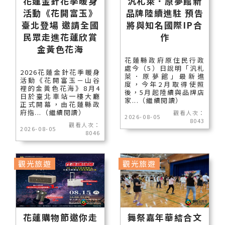
花蓮金針花季暖身
汎札萊．原夢館新
活動《花開富玉》
品牌陸續進駐 預告
臺北登場 邀請全國
將與知名國際IP合
民眾走進花蓮欣賞
作
金黃色花海
花蓮縣政府原住民行政
處今（5）日說明「汎札
2026花蓮金針花季暖身
萊．原夢館」最新進
活動《花開富玉－山谷
度，今年2月取得使照
裡的金黃色花海》8月4
後，5月起陸續與品牌店
日於臺北車站一樓大廳
家...（繼續閱讀）
正式開幕，由花蓮縣政
府指...（繼續閱讀）
觀看人次：
2026-08-05
8043
觀看人次：
2026-08-05
8046
觀光旅遊
觀光旅遊
花蓮購物節邀你走
舞祭嘉年華結合文