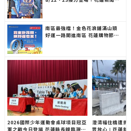
官方網站各類新聞－最快速的今日
新聞報導 最新的在地資訊！
南區最強檔！金色花浪鋪滿山頭
好運一路開進南區 花蓮購物節攜
手金針花季 消費滿百抽DYSON涼
感風扇∣花蓮新聞網官方網站各類
新聞－最快速的今日新聞報導 最
新的在地資訊！
2026國際少年運動會桌球項目冠亞
澄清福住橋遭拆
軍之戰今日登場 花蓮縣長親臨現場
眾放心∣花蓮新