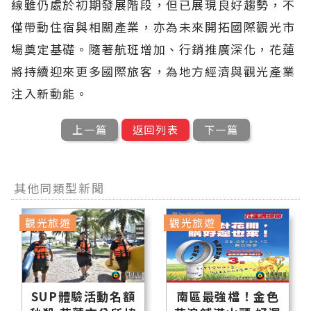
線雖仍處於初期發展階段，但已展現良好趨勢，不
僅帶動住宿與相關產業，亦為未來開拓國際觀光市
場奠定基礎。隨著航班增加、行銷推廣深化，花蓮
將持續迎來更多國際旅客，為地方經濟與觀光產業
注入新動能。
上一篇
返回列表
下一篇
其他同類型新聞
觀光旅遊
觀光旅遊
SUP體驗活動名額
南區最強檔！金色