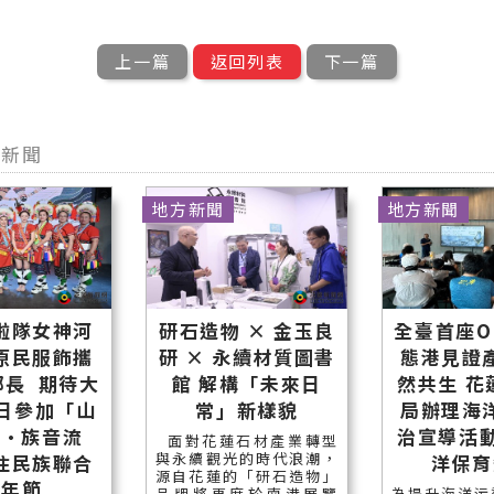
上一篇
返回列表
下一篇
型新聞
地方新聞
地方新聞
啦隊女神河
研石造物 × 金玉良
全臺首座O
原民服飾攜
研 × 永續材質圖書
態港見證
鄉長 期待大
館 解構「未來日
然共生 花
5日參加「山
常」新樣貌
局辦理海
鳴•族音流
治宣導活動
面對花蓮石材產業轉型
與永續觀光的時代浪潮，
住民族聯合
洋保育
源自花蓮的「研石造物」
豐年節
品牌將再度於南港展覽
為提升海洋污