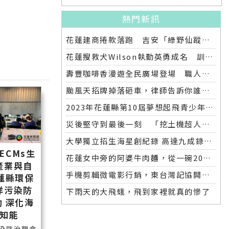
熱門新訊
花蓮建商捲款落跑 吉安「綠野仙蹤」整棟2.6億將法拍
花蓮搜救犬Wilson執勤英勇成名 訓練意外墜落離世 消防局將為其立碑追思
壽豐咖啡香漫遊全民廣場登場 職人市集手作體驗品味慢活氛圍
颱風天招牌掉落砸車，律師告訴你誰該賠償
2023年花蓮縣第10屆夢想起飛青少年發明展 自強國中拿下第一名與第二名
災後堅守到最後一刻 「挖土機超人」因感染離世
大學獨立招生海星創紀錄 高達九成錄取國立大學 東華大學錄取21人 歷年最多
ECMs生
花蓮女中旁的阿婆牛肉麵，從一碗20元的牛肉湯開始到40年不變的人情味
產業與自
手機剪輯微電影行銷，東台灣記協開班授課獲好評
蓮縣環保
洋污染防
下雨天的大飛蛾，飛到家裡就真的慘了
 深化海
知能
染防治觀念