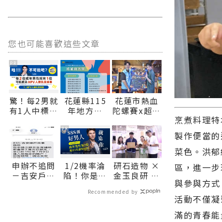
您也可能喜歡這些文章
PR
驚！每2男就
花蓮縣115
花蓮市熱血
有1人中標？
年地方型
陀螺賽x超嗨
烹煮料理特
不可能吧？
SBIR審查出
演唱會
爐 15家業者
8/22、23接
PR
製作便當的
獲補助展現
力登場∣花
在地創新量
蓮新聞網官
菜色。洪郁
能∣花蓮新
方網站各類
申辦不追問
1/2機率淪
研石造物 ×
區，進一步
聞網官方網
新聞－最快
－吉安戶政
陷！你是好
金玉良研 ×
站各類新聞
速的今日新
與參與方式
試辦主動通
男人還是渣
永續材質圖
－最快速的
聞報導 最新
Recommended by
知服務 運用
男？關鍵在
書館 解構
活動不僅凝
今日新聞報
的在地資
111政府專
這
「未來日
導 最新的在
訊！
滿的青春能
屬短碼簡訊
常」新樣貌
地資訊！