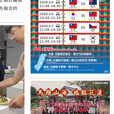
國外報導
色融合的
台東縣
關山鎮
苗栗縣
其他地區
新竹市
和平鄉
台南市
澎湖縣
香港
台東市