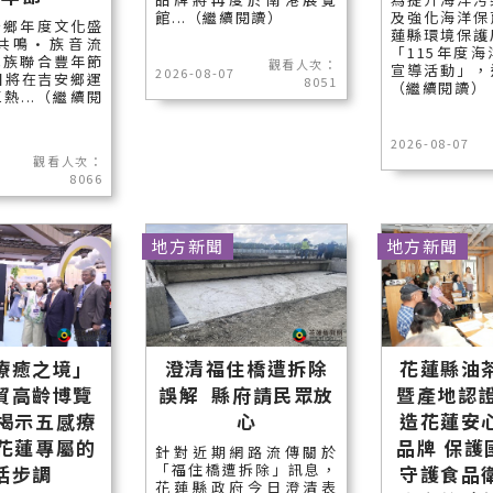
館...（繼續閱讀）
及強化海洋保
安鄉年度文化盛
蓮縣環境保護
共鳴•族音流
「115年度
民族聯合豐年節
觀看人次：
宣導活動」，邀
2026-08-07
日將在吉安鄉運
8051
（繼續閱讀）
熱...（繼續閱
2026-08-07
觀看人次：
8066
地方新聞
地方新聞
療癒之境」
澄清福住橋遭拆除
花蓮縣油
貿高齡博覽
誤解 縣府請民眾放
暨產地認證
長揭示五感療
心
造花蓮安
受花蓮專屬的
品牌 保護
針對近期網路流傳關於
「福住橋遭拆除」訊息，
活步調
守護食品
花蓮縣政府今日澄清表