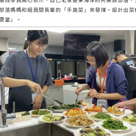
部落媽媽和組員間長輩的「手路菜」來發揮，設計出菜
便當」。