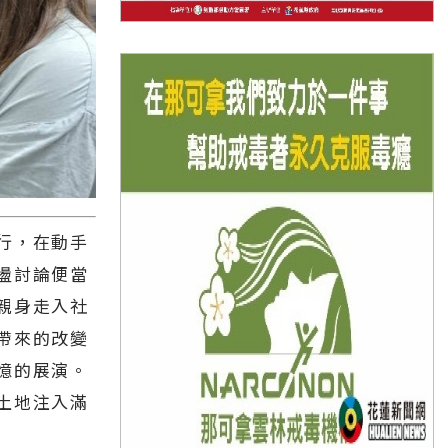
行，在動手
盪討論便當
親身走入社
帶來的改變
憶的展演。
土地注入滿