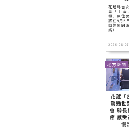
花蓮縣吉
事「山海
轉」原住
將在9月5
動休閒園區
讀）
2026-08-07
地方新聞
花蓮「
驚豔世
會 縣
癒 感
慢