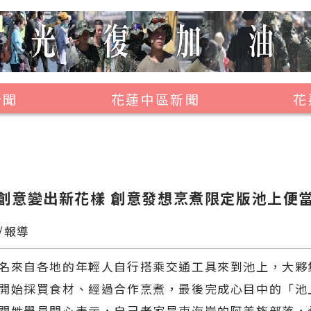
新聞
花蓮中區新聞
花
壽豐鄉
鳳林鎮
萬榮鄉
創意變出新花樣 創意發想烹煮限定版池上便
光復鄉
/報導
豐濱鄉
名來自各地的年輕人自行搭乘交通工具來到池上，大夥
開始採買食材、經過合作烹煮，最後完成心目中的「池
關姓學員開心表示，自己老家是東海岸的阿美族部落，