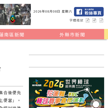
2026年08月08日 星期六
字體縮放
蓮南區新聞
外縣市新聞
瑞穗鄉
花蓮縣全區
玉里鎮
2024暑期夏令營專區
卓溪鄉
台北市
當
富里鄉
新北市
台中市
彰化縣
集合後便先
上便當」。
高雄市
全組討論後