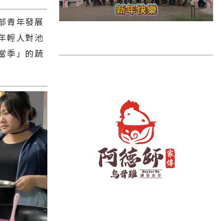
雲林縣
部青年發展
長濱鄉
年輕人對池
台東市
當季」的蔬
池上鄉
鹿野鄉
彰化縣