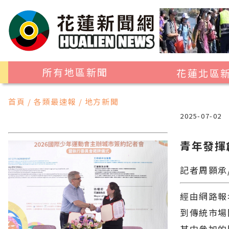
所有地區新聞
花蓮北區
花蓮市
首頁 / 各類最速報 / 地方新聞
吉安鄉
2025-07-02
新城鄉
青年發揮
秀林鄉
記者周顥承
經由網路報
到傳統市場
其中參加的