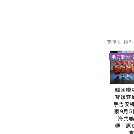
平臺 提升便
∣花蓮新聞
民服務效率
網官方網站
∣花蓮新聞
各類新聞－
網官方網站
最快速的今
各類新聞－
日新聞報導
最快速的今
最新的在地
日新聞報導
資訊！
其他同類
最新的在地
資訊！
地方新聞
韓國啦
智媛穿
手吉安
家9月
海共
轉」原