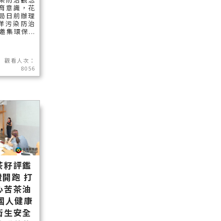
育意識，花
局日前辦理
海洋污染防治
集環保...
觀看人次：
8056
茶籽評鑑
開跑 打
心苦茶油
國人健康
衛生安全