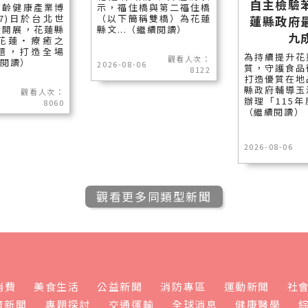
自主檢驗
高齡健康產業博
示，福住橋與第二福住橋
7)日於台北世
（以下簡稱雙橋）為花蓮
蓮縣政府
大開展，花蓮縣
縣文...（繼續閱讀）
九
花蓮‧療癒之
題，打造全場
為持續提升花
觀看人次：
續閱讀）
2026-08-06
質，守護食品
8122
打造優質在地
縣政府輔導玉
觀看人次：
辦理「115年
8060
（繼續閱讀）
2026-08-06
觀看更多同類型新聞
消費
美食生活
公益新聞
消防專區
運動新聞
社
育新聞
專題探討
交通運輸
全球消息
健康醫學