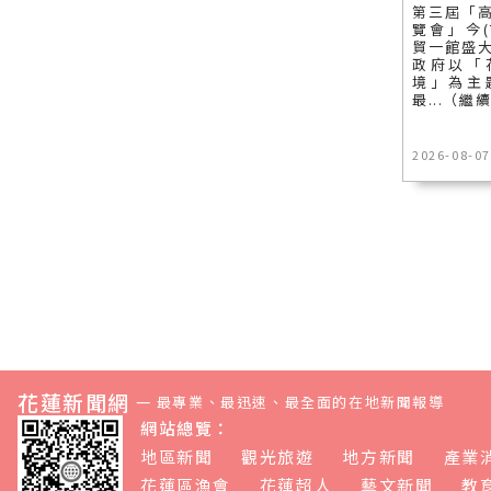
第三屆「
覽會」今(
貿一館盛
政府以「
境」為主
最...（繼
2026-08-07
花蓮新聞網
—
最專業、最迅速、最全面的在地新聞報導
網站總覽：
地區新聞
觀光旅遊
地方新聞
產業
花蓮區漁會
花蓮超人
藝文新聞
教