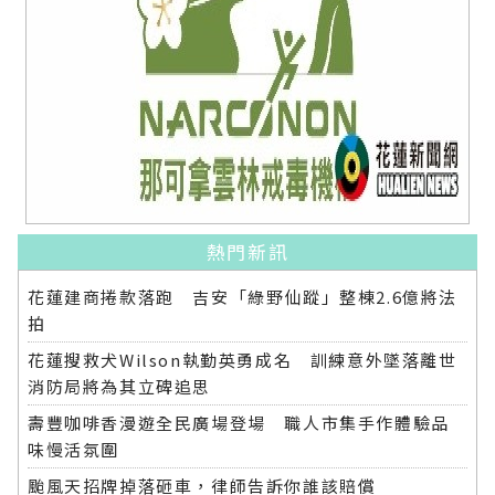
熱門新訊
花蓮建商捲款落跑 吉安「綠野仙蹤」整棟2.6億將法
拍
花蓮搜救犬Wilson執勤英勇成名 訓練意外墜落離世
消防局將為其立碑追思
壽豐咖啡香漫遊全民廣場登場 職人市集手作體驗品
味慢活氛圍
颱風天招牌掉落砸車，律師告訴你誰該賠償