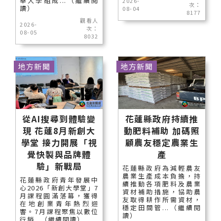
華大學組成...（繼續閱
2026-
次：
讀）
08-04
8177
觀看人
2026-
次：
08-05
8032
地方新聞
地方新聞
從AI搜尋到體驗變
花蓮縣政府持續推
現 花蓮8月新創大
動肥料補助 加碼照
學堂 接力開展「視
顧農友穩定農業生
覺快製與品牌體
產
驗」新戰局
花蓮縣政府為減輕農友
農業生產成本負擔，持
花蓮縣政府青年發展中
續推動各項肥料及農業
心2026「新創大學堂」7
資材補助措施，協助農
月課程圓滿落幕，獲得
友取得耕作所需資材，
在地創業青年熱烈迴
穩定田間管...（繼續閱
響。7月課程聚焦以數位
讀）
行銷...（繼續閱讀）