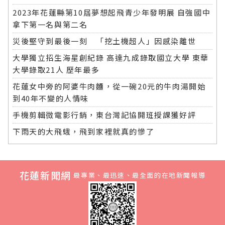
2023年花蓮縣第10屆夢想起飛青少年發明展 自強國中
拿下第一名與第二名
災後堅守到最後一刻 「挖土機超人」因感染離世
大學獨立招生海星創紀錄 高達九成錄取國立大學 東華
大學錄取21人 歷年最多
花蓮女中旁的阿婆牛肉麵，從一碗20元的牛肉湯開始
到40年不變的人情味
手機剪輯微電影行銷，東台灣記協開班授課獲好評
下雨天的大飛蛾，飛到家裡就真的慘了
花蓮新聞網
最專業、最迅速、最全面的在地新聞報導