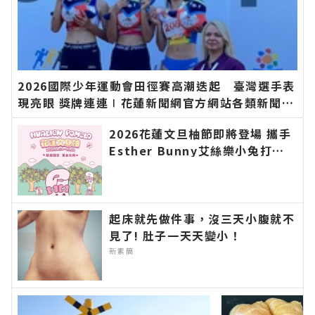
2026國際少年運動會田徑賽高潮迭起 臺灣選手表
現亮眼 獎牌連連∣花蓮新聞網官方網站各類新聞－
最快速的今日新聞報導 最新的在地資訊！
2026花蓮文旦柚節即將登場 攜手
Esther Bunny艾絲樂小兔打造
「城市收成日常」 邀您跟著柚香
走進花蓮秋日豐收∣花蓮新聞網官
方網站各類新聞－最快速的今日新
聞報導 最新的在地資訊！
起床就先做件事，沒三天小腹就不
見了! 肚子一天天變小！
新素簡