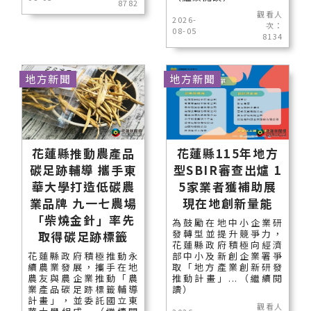
8782
觀看人
2026-
次：
08-05
8134
地方新聞
地方新聞
花蓮縣推動農產品
花蓮縣115年地方
碳足跡輔導 攜手東
型SBIR審查出爐 1
華大學打造低碳農
5家業者獲補助展
業品牌 九一七農場
現在地創新量能
「柴燒金針」率先
為鼓勵在地中小企業研
發轉型並提升競爭力，
取得碳足跡標籤
花蓮縣政府積極向經濟
花蓮縣政府積極推動永
部中小及新創企業署爭
續農業發展，攜手在地
取「地方產業創新研發
農友與農企業推動「農
推動計畫」...（繼續閱
業產品碳足跡標籤輔導
讀）
計畫」，並委託國立東
觀看人