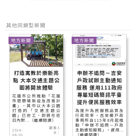
其他同類型新聞
地方新聞
地方新聞
打造寓教於樂新亮
申辦不追問－吉安
點 大本交通主題公
戶政試辦主動通知
園將開放體驗
服務 運用111政府
專屬短碼簡訊平臺
花蓮市公所推動「花蓮
市遊憩場新設及改善計
提升便民服務效率
畫」，其中以大本公園
打造的「交通主題公
為提升為民服務品質及
園」已完工，即將在近
行政效率，吉安鄉戶政
日內對...（繼續閱讀）
事務所自115年8月起推
動「申辦不追問－戶政
觀看人
主動通知服務」，運用...
2026-
次：
（繼續閱讀）
08-05