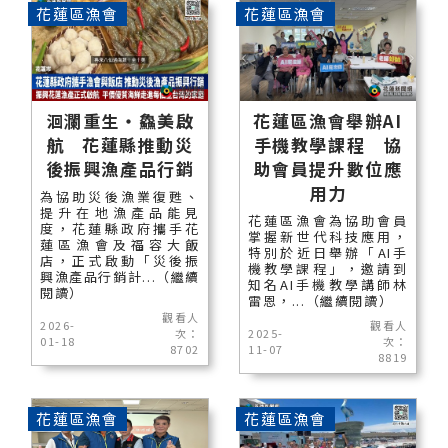
花蓮區漁會
花蓮區漁會
洄瀾重生・鱻美啟
花蓮區漁會舉辦AI
航 花蓮縣推動災
手機教學課程 協
後振興漁產品行銷
助會員提升數位應
用力
為協助災後漁業復甦、
提升在地漁產品能見
花蓮區漁會為協助會員
度，花蓮縣政府攜手花
掌握新世代科技應用，
蓮區漁會及福容大飯
特別於近日舉辦「AI手
店，正式啟動「災後振
機教學課程」，邀請到
興漁產品行銷計...（繼續
知名AI手機教學講師林
閱讀）
雷恩，...（繼續閱讀）
觀看人
2026-
觀看人
次：
2025-
01-18
次：
8702
11-07
8819
花蓮區漁會
花蓮區漁會