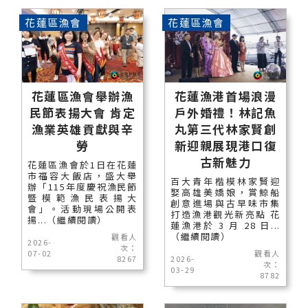
花蓮區漁會
花蓮區漁會
花蓮區漁會舉辦漁
花蓮漁港首場浪漫
民節表揚大會 肯定
戶外婚禮！林記魚
漁業英雄貢獻與辛
丸第三代林家賢創
勞
新迎親展現港口復
古新魅力
花蓮區漁會於1日在花蓮
市福容大飯店，盛大舉
百大青年楷模林家賢迎
辦「115年度慶祝漁民節
娶高雄美嬌娘，賞鯨船
暨模範漁民表揚大
創意進場與古早味市集
會」。活動現場公開表
打造漁港觀光新亮點 花
揚...（繼續閱讀）
蓮漁港於 3 月 28 日...
（繼續閱讀）
觀看人
2026-
次：
07-02
觀看人
8267
2026-
次：
03-29
8782