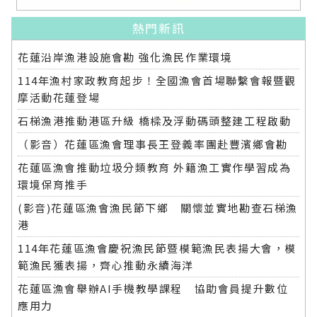
熱門新訊
花蓮沿岸漁港設施會勘 強化漁民作業環境
114年漁村家政教育起步！全國漁會首場聯繫會報暨觀
摩活動花蓮登場
石梯漁港推動港區升級 橋樑及浮動碼頭整建工程啟動
（影音）花蓮區漁會理事長王登義率團赴豐濱鄉會勘
花蓮區漁會推動垃圾分類教育 外籍漁工實作學習成為
環境保育推手
(影音)花蓮區漁會漁民節下鄉 關懷並實地勘查石梯漁
港
114年花蓮區漁會慶祝漁民節暨模範漁民表揚大會，模
範漁民獲表揚，齊心推動永續海洋
花蓮區漁會舉辦AI手機教學課程 協助會員提升數位
應用力