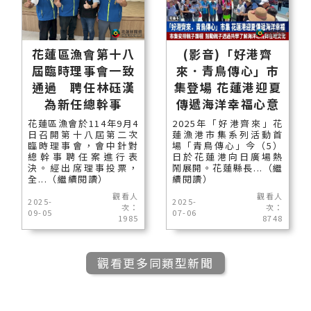
花蓮區漁會第十八
(影音)「好港齊
屆臨時理事會一致
來．青鳥傳心」市
通過 聘任林砡漢
集登場 花蓮港迎夏
為新任總幹事
傳遞海洋幸福心意
花蓮區漁會於114年9月4
2025年「好港齊來」花
日召開第十八屆第二次
蓮漁港市集系列活動首
臨時理事會，會中針對
場「青鳥傳心」今（5）
總幹事聘任案進行表
日於花蓮港向日廣場熱
決。經出席理事投票，
鬧展開。花蓮縣長...（繼
全...（繼續閱讀）
續閱讀）
觀看人
觀看人
2025-
2025-
次：
次：
09-05
07-06
1985
8748
觀看更多同類型新聞