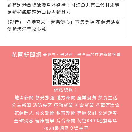
花蓮漁港首場浪漫戶外婚禮！林記魚丸第三代林家賢
創新迎親展現港口復古新魅力
(影音)「好港齊來．青鳥傳心」市集登場 花蓮港迎夏
傳遞海洋幸福心意
花蓮新聞網
最專業、最迅速、最全面的在地新聞報導
網站總覽：
地區新聞
觀光旅遊
地方新聞
產業消費
美食生活
公益新聞
消防專區
運動新聞
社會新聞
花蓮區漁會
花蓮超人
藝文新聞
教育新聞
專題探討
交通運輸
全球消息
健康醫學
綜合新聞
花蓮0403地震專區
2024暑期夏令營專區