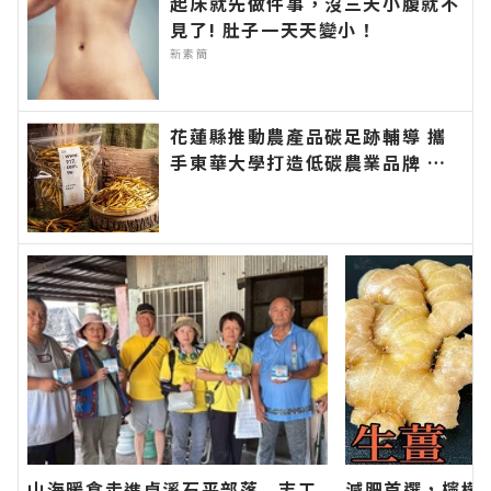
起床就先做件事，沒三天小腹就不
見了! 肚子一天天變小！
新素簡
花蓮縣推動農產品碳足跡輔導 攜
手東華大學打造低碳農業品牌 九
一七農場「柴燒金針」率先取得碳
足跡標籤∣花蓮新聞網官方網站各
類新聞－最快速的今日新聞報導
最新的在地資訊！
山海暖食走進卓溪石平部落 志工
減肥首選，檸檬